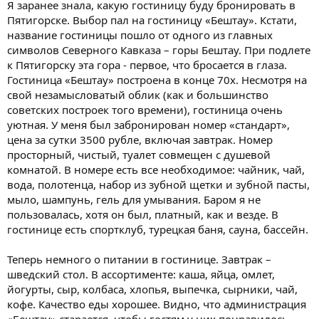
Я заранее знала, какую гостиницу буду бронировать в
Пятигорске. Выбор пал на гостиницу «Бештау». Кстати,
название гостиницы пошло от одного из главных
символов Северного Кавказа – горы Бештау. При подлете
к Пятигорску эта гора - первое, что бросается в глаза.
Гостиница «Бештау» построена в конце 70х. Несмотря на
свой незамысловатый облик (как и большинство
советских построек того времени), гостиница очень
уютная. У меня был забронирован номер «стандарт»,
цена за сутки 3500 рубле, включая завтрак. Номер
просторный, чистый, туалет совмещен с душевой
комнатой. В номере есть все необходимое: чайник, чай,
вода, полотенца, набор из зубной щетки и зубной пасты,
мыло, шампунь, гель для умывания. Баром я не
пользовалась, хотя он был, платный, как и везде. В
гостинице есть спортклуб, турецкая баня, сауна, бассейн.
Теперь немного о питании в гостинице. Завтрак –
шведский стол. В ассортименте: каша, яйца, омлет,
йогурты, сыр, колбаса, хлопья, выпечка, сырники, чай,
кофе. Качество еды хорошее. Видно, что администрация
«Бештау» старается, чтобы гостям у них понравилось.