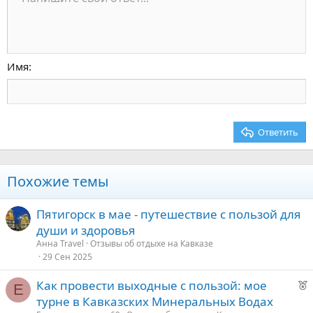
Размер шрифта
Выравнивание
Цитата
Повторить
Медиа
Переключить режим работы редактора
Цвет текста
Формат параграфа
Вставить таблицу
Удалить форматирование
Шрифт
Вставить горизонтальную линию
Черновики
Зачёркнутый
Спойлер
Подчёркнутый
Код
Однострочный код
Однострочный спойлер
Увеличить отступ
10
Удалить черновик
По центру
Заголовок 1
Book Antiqua
Уменьшить отступ
12
Courier New
По правому краю
Заголовок 2
15
Georgia
Выравнивание текста
Имя
Заголовок 3
18
Tahoma
22
Times New Roman
26
Trebuchet MS
Ответить
Verdana
Похожие темы
Пятигорск в мае - путешествие с пользой для
души и здоровья
Анна Travel
Отзывы об отдыхе на Кавказе
29 Сен 2025
Р
Как провести выходные с пользой: мое
Е
е
турне в Кавказских Минеральных Водах