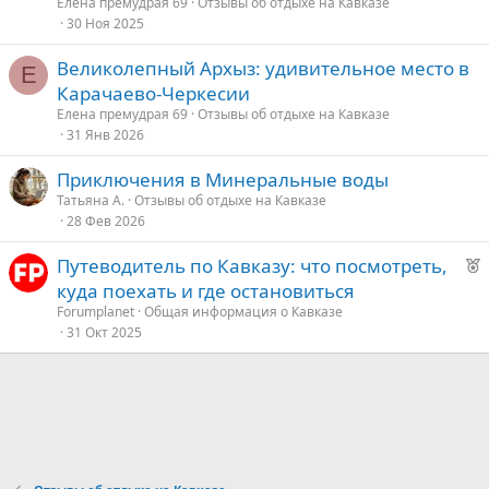
к
Елена премудрая 69
Отзывы об отдыхе на Кавказе
о
30 Ноя 2025
Великолепный Архыз: удивительное место в
е
Е
Карачаево-Черкесии
д
Елена премудрая 69
Отзывы об отдыхе на Кавказе
31 Янв 2026
у
е
Приключения в Минеральные воды
Татьяна А.
Отзывы об отдыхе на Кавказе
28 Фев 2026
Р
Путеводитель по Кавказу: что посмотреть,
е
куда поехать и где остановиться
к
Forumplanet
Общая информация о Кавказе
о
31 Окт 2025
е
д
у
е