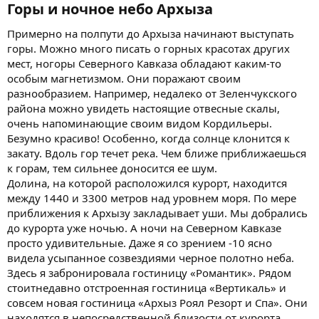
Горы и ночное небо Архыза​
Примерно на полпути до Архыза начинают выступать
горы. Можно много писать о горных красотах других
мест, ногоры Северного Кавказа обладают каким-то
особым магнетизмом. Они поражают своим
разнообразием. Например, недалеко от Зеленчукского
района можно увидеть настоящие отвесные скалы,
очень напоминающие своим видом Кордильеры.
Безумно красиво! Особенно, когда солнце клонится к
закату. Вдоль гор течет река. Чем ближе приближаешься
к горам, тем сильнее доносится ее шум.
Долина, на которой расположился курорт, находится
между 1440 и 3300 метров над уровнем моря. По мере
приближения к Архызу закладывает уши. Мы добрались
до курорта уже ночью. А ночи на Северном Кавказе
просто удивительные. Даже я со зрением -10 ясно
видела усыпанное созвездиями черное полотно неба.
Здесь я забронировала гостиницу «Романтик». Рядом
стоитнедавно отстроенная гостиница «Вертикаль» и
совсем новая гостиница «Архыз Роял Резорт и Спа». Они
находятся в непосредственной близости от курорта