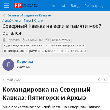
Вход
Регистрация
Отзывы об отдыхе на Кавказе
Авиабилеты
|
Туры
|
Отели
Северный Кавказ на веки в памяти моей
остался
А
Д
Т
Ларочка
21 Май 2020
архыз отдых
в
а
е
куда сходить в пятигорске
отдых в пятигорске зимой
т
т
г
пятигорск достопримечательности
пятигорск отзывы
о
а
и
р
н
Ларочка
т
а
Л
е
ч
Участник
м
а
ы
л
а
21 Май 2020
#1
Командировка на Северный
Кавказ: Пятигорск и Архыз​
Мне посчастливилось побывать на Северном Кавказе.