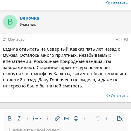
Ответить
Верочка
В
Участник
21 Май 2020
#3
Ездила отдыхать на Северный Кавказ пять лет назад с
мужем. Осталось много приятных, незабываемых
впечатлений. Роскошные природные ландшафты
завораживают. Старинная архитектура позволяет
окунуться в атмосферу Кавказа, каким он был несколько
столетий назад. Дачу Горбачёва не видела, и даже не
интересно было бы на ней смотреть.
Ответить
Нумерованный список
Жирный
Курсив
Дополнительно...
Список
Дополнительно...
Вставить ссылку
Вставить изображение
Смайлы
Дополнительно...
Отменить
Дополнительн
Предп
Маркированный список
Напишите свой ответ...
По левому краю
9
Обычный
Сохранить черновик
Arial