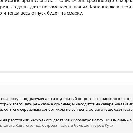
описание архипелага Лангкави. Очень красивое фото моря.
ришь в даль, даже не замечаешь пальм. Конечно же в перио
 и тогда весь отпуск будет на смарку.
и зачастую подразумевается отдельный остров, хотя расположен он 
 которых всего четыре – самые крупные) и находится на севере Малайз
, хотя его серьезным соперником по сей день остается еще один остр
 на расстоянии нескольких десятков километров от суши. Он очень ма
ть штата Кеда, столица острова – самый большой город Куах.