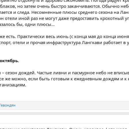
приятно отдохнуть и здорово сэкономить. Погода радует к
лаков, но затем очень быстро заканчиваются. Обычно небо 
стается и следа. Несомненные плюсы среднего сезона на Ла
он отели иной раз не могут даже предоставить крохотный у
Казалось бы, одни плюсы…
же есть. Практически весь июнь (с конца мая до конца июня
спорт, отели и прочая инфраструктура Лангкави работает 
октябрь.
и – сезон дождей. Частые ливни и пасмурное небо не впис
все же можно, если быть готовым к ежедневным дождям и к
ганизациям.
Гевондян