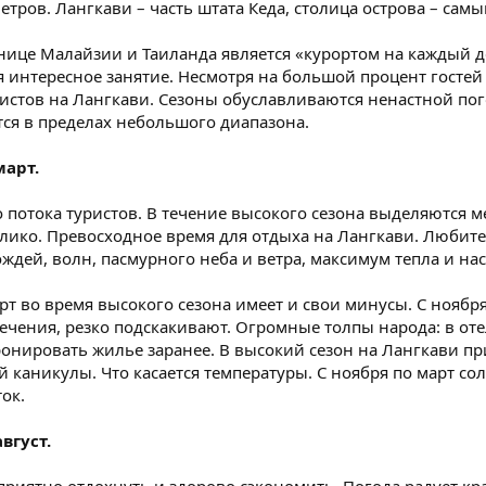
етров. Лангкави – часть штата Кеда, столица острова – сам
нице Малайзии и Таиланда является «курортом на каждый
я интересное занятие. Несмотря на большой процент госте
истов на Лангкави. Сезоны обуславливаются ненастной пог
тся в пределах небольшого диапазона.
март.
 потока туристов. В течение высокого сезона выделяются м
ико. Превосходное время для отдыха на Лангкави. Любите
ждей, волн, пасмурного неба и ветра, максимум тепла и на
 во время высокого сезона имеет и свои минусы. С ноября
лечения, резко подскакивают. Огромные толпы народа: в оте
ронировать жилье заранее. В высокий сезон на Лангкави п
ей каникулы. Что касается температуры. С ноября по март с
ок.
вгуст.