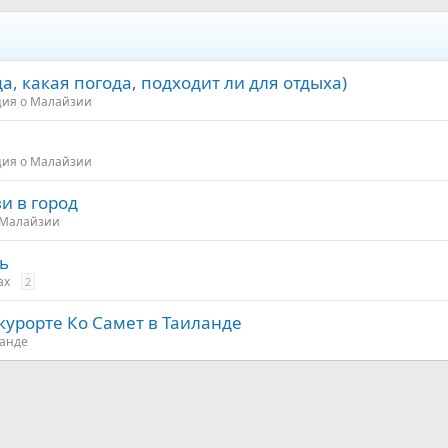
ктябрь.
 сезон дождей. Частые ливни и пасмурное небо не вписываются в пл
а, какая погода, подходит ли для отдыха)
отовым к ежедневным дождям и к некоторым закрытым на ремонт гост
ложение 4296
ия о Малайзии
ия о Малайзии
и в город
 Малайзии
ь
ах
2
курорте Ко Самет в Таиланде
ланде