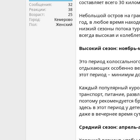
составляет всего 30 килом
Сообщения
32
Реакции
38
Возраст
25
Небольшой остров на гра
Город
Кемерово
год, в любое время наход
Пол
Женский
низкий сезоны потока тур
всегда высокая и колебле
Высокий сезон: ноябрь-
Это период колоссального
отдыхающих особенно вел
этот период – минимум до
Каждый популярный курорт
транспорт, питание, разв
поэтому рекомендуется б
здесь в этот период у дет
даже в вечернее время сут
Средний сезон: апрель-а