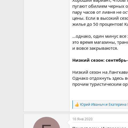
Хороший вариант, чтобы 
пугают обилием черных об
пару часов от ливня не о
цены. Если в высокий сез
жилье до 50 процентов! 
…однако, один минус все 
это время магазины, тран
и вовсе закрываются.
Низкий сезон: сентябрь-
Низкий сезон на Лангкав
Однако отдохнуть здесь 
прочим туристическим ор
Юрий Иваныч
и
Екатерина 
Р
е
а
16 Янв 2020
к
ц