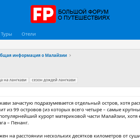
Туры
Отели
бщая информация о Малайзии
да на лангкави
сезон дождей лангкави
ави зачастую подразумевается отдельный остров, хотя ра
ит из 99 островов (из которых всего четыре – самые крупны
популярнейший курорт материковой части Малайзии, хотя е
га – Пенанг.
ен на расстоянии нескольких десятков километров от суши