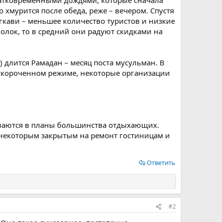
ратковременными дождями, которые сначала
хмурится после обеда, реже – вечером. Спустя
нгкави – меньшее количество туристов и низкие
голок, то в средний они радуют скидками на
) длится Рамадан – месяц поста мусульман. В
в укороченном режиме, некоторые организации
ываются в планы большинства отдыхающих.
 некоторым закрытым на ремонт гостиницам и
Ответить
#2