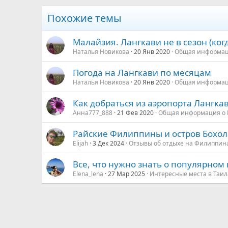
Низкий сезон: сентябрь-о
Похожие темы
Низкий сезон на Лангкави –
Малайзия. Лангкави не в сезон (когд
все же можно, если быть г
организациям.
Посмотреть в
Наталья Новикова
20 Янв 2020
Общая информац
Погода на Лангкави по месяцам
Наталья Новикова
20 Янв 2020
Общая информац
Как добраться из аэропорта Лангкав
Анна777_888
21 Фев 2020
Общая информация о
Райские Филиппины и остров Бохол
Elijah
3 Дек 2024
Отзывы об отдыхе на Филиппин
Все, что нужно знать о популярном 
Elena_lena
27 Мар 2025
Интересные места в Таи