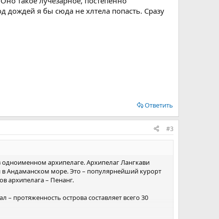
 Оно такое лучезарное, постепенно
д дождей я бы сюда не хлтела попасть. Сразу
Ответить
#3
в одноименном архипелаге. Архипелаг Лангкави
ии в Андаманском море. Это – популярнейший курорт
ов архипелага – Пенанг.
л – протяженность острова составляет всего 30