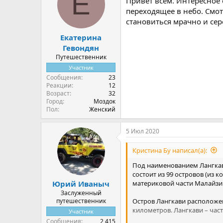
Е
Привет всем. Интересное 
и
и
переходящее в небо. Смот
:
становиться мрачно и серо
Екатерина
Гевондян
Путешественник
Участник
Сообщения
23
Реакции
12
Возраст
32
Город
Моздок
Пол
Женский
5 Июл 2020
Кристина Бу написал(а):
Под наименованием Лангкав
состоит из 99 островов (из
материковой части Малайзии
Юрий Иваныч
Заслуженный
Остров Лангкави расположен
путешественник
километров. Лангкави – час
Участник
Сообщения
2,415