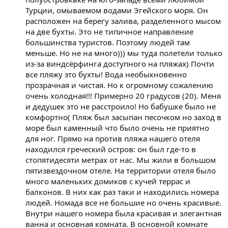
Турции, омываемом водами Эгейского моря. Он
расположен на берегу залива, разделенного мысом
на две бухты. Это не типичное направление
большинства туристов. Поэтому людей там
меньше. Но не на много))) мы туда полетели только
из-за виндсёрфинга доступного на пляжах) Почти
все пляжу это бухты! Вода необыкновенно
прозрачная и чистая. Но к огромному сожалению
очень холодная!!! Примерно 20 градусов (20). Меня
и дедушек это не расстроило! Но бабушке было не
комфортно( Пляж был засыпан песочком но заход в
море был каменный что было очень не приятно
для ног. Прямо на против пляжа нашего отеля
находился греческий остров: он был где-то в
стопятидесяти метрах от нас. Мы жили в большом
пятизвездочном отеле. На территории отеля было
много маленьких домиков с кучей террас и
балконов. В них как раз таки и находились номера
людей. Номада все не большие но очень красивые.
Внутри нашего номера была красивая и элегантная
ванна и основная комната. В основной комнате