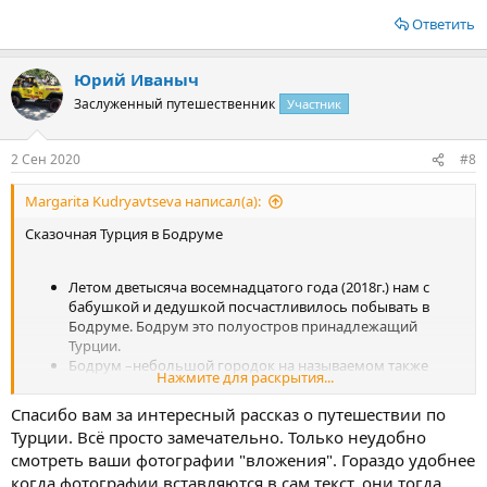
Ответить
Юрий Иваныч
Заслуженный путешественник
Участник
2 Сен 2020
#8
Margarita Kudryavtseva написал(а):
Сказочная Турция в Бодруме
Летом дветысяча восемнадцатого года (2018г.) нам с
бабушкой и дедушкой посчастливилось побывать в
Бодруме. Бодрум это полуостров принадлежащий
Турции.
Бодрум –небольшой городок на называемом также
Нажмите для раскрытия...
полуостровквке на юго-западе всеми любимой Турции,
омываемом водами Эгейского моря. Он расположен на
Спасибо вам за интересный рассказ о путешествии по
берегу залива, разделенного мысом на две бухты. Это не
Турции. Всё просто замечательно. Только неудобно
типичное направление большинства туристов. Поэтому
смотреть ваши фотографии "вложения". Гораздо удобнее
людей там меньше. Но не на много))) мы туда полетели
когда фотографии вставляются в сам текст, они тогда
только из-за виндсёрфинга доступного на пляжах) Почти