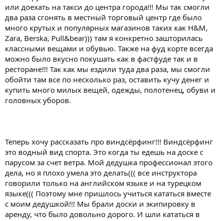
или доехать на такси до центра города!!! Мы так смогли
два раза сгонять в местный торговый центр где было
много крутых и популярных магазинов таких как H&M,
Zara, Berska, Pull&bear))) там я конкретно зашторилась
классными вещами и обувью. Также на фуд корте всегда
можно было вкусно покушать как в фастфуде так и в
ресторане!!! Так как мы ездили туда два раза, мы смогли
обойти там все по несколько раз, оставить кучу денег и
купить много милых вещей, одежды, полотенец, обуви и
головных уборов.
Теперь хочу рассказать про виндсёрфинг!!! Виндсёрфинг
это водный вид спорта. Это когда ты едешь на доске с
парусом за счет ветра. Мой дедушка профессионал этого
дела, но я плохо умела это делать((( все инструктора
говорили только на английском языке и на турецком
языке((( Поэтому мне пришлось учиться кататься вместе
с моим дедушкой!!! Мы брали доски и экипировку в
аренду, что было довольно дорого. И шли кататься в