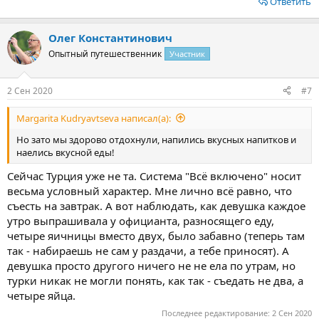
Ответить
море то только в тёплом. А тут мы почти не выходили из отеля,
все две недели мы провели там, мы не увидели не одной
достопримечательности, море было очень непривычно
Олег Константинович
холодным и это было не очень приятно(((. Но зато мы здорово
Опытный путешественник
Участник
отдохнули, напились вкусных напитков и наелись вкусной еды!
Поэтому только вам решать ехать суда или нет. Это место для
любителей ленивого отдыха, но никак не для любимей
2 Сен 2020
#7
активного отдыха)))
Margarita Kudryavtseva написал(а):
Но зато мы здорово отдохнули, напились вкусных напитков и
наелись вкусной еды!
Сейчас Турция уже не та. Система "Всё включено" носит
весьма условный характер. Мне лично всё равно, что
съесть на завтрак. А вот наблюдать, как девушка каждое
утро выпрашивала у официанта, разносящего еду,
четыре яичницы вместо двух, было забавно (теперь там
так - набираешь не сам у раздачи, а тебе приносят). А
девушка просто другого ничего не не ела по утрам, но
турки никак не могли понять, как так - съедать не два, а
четыре яйца.
Последнее редактирование:
2 Сен 2020