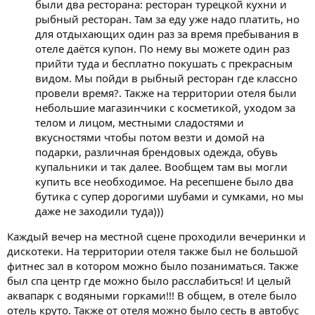
были два ресторана: ресторан турецкой кухни и
рыбный ресторан. Там за еду уже надо платить, но
для отдыхающих один раз за время пребывания в
отеле даётся купон. По нему вы можете один раз
прийти туда и бесплатно покушать с прекрасным
видом. Мы пойди в рыбный ресторан где классно
провели время?. Также на территории отеля были
небольшие магазинчики с косметикой, уходом за
телом и лицом, местными сладостями и
вкусностями чтобы потом везти и домой на
подарки, различная брендовых одежда, обувь
купальники и так далее. Вообщем там вы могли
купить все необходимое. На ресепшене было два
бутика с супер дорогими шубами и сумками, но мы
даже не заходили туда)))
Каждый вечер на местной сцене проходили вечеринки и
дискотеки. На территории отеля также был не большой
фитнес зал в котором можно было позаниматься. Также
был спа центр где можно было расслабиться! И целый
аквапарк с водяными горками!!! В общем, в отеле было
отель круто. Также от отеля можно было сесть в автобус