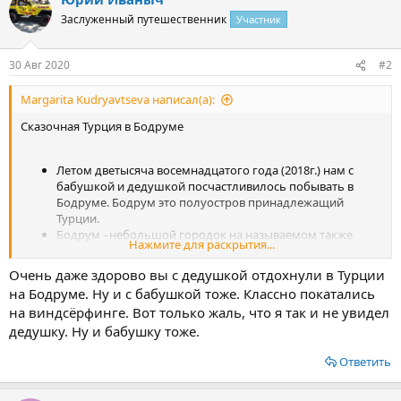
ц
Заслуженный путешественник
Участник
и
и
:
30 Авг 2020
#2
Margarita Kudryavtseva написал(а):
Сказочная Турция в Бодруме
Летом дветысяча восемнадцатого года (2018г.) нам с
бабушкой и дедушкой посчастливилось побывать в
Бодруме. Бодрум это полуостров принадлежащий
Турции.
Бодрум –небольшой городок на называемом также
Нажмите для раскрытия...
полуостровквке на юго-западе всеми любимой Турции,
омываемом водами Эгейского моря. Он расположен на
Очень даже здорово вы с дедушкой отдохнули в Турции
берегу залива, разделенного мысом на две бухты. Это не
на Бодруме. Ну и с бабушкой тоже. Классно покатались
типичное направление большинства туристов. Поэтому
на виндсёрфинге. Вот только жаль, что я так и не увидел
людей там меньше. Но не на много))) мы туда полетели
дедушку. Ну и бабушку тоже.
только из-за виндсёрфинга доступного на пляжах) Почти
все пляжу это бухты! Вода необыкновенно прозрачная и
Ответить
чистая. Но к огромному сожалению очень холодная!!!
Примерно 20 градусов (20). Меня и дедушек это не
расстроило! Но бабушке было не комфортно( Пляж был