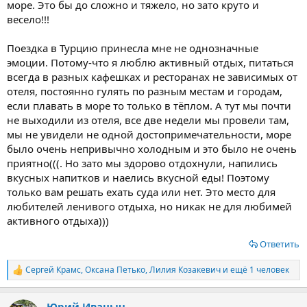
море. Это бы до сложно и тяжело, но зато круто и
весело!!!
Поездка в Турцию принесла мне не однозначные
эмоции. Потому-что я люблю активный отдых, питаться
всегда в разных кафешках и ресторанах не зависимых от
отеля, постоянно гулять по разным местам и городам,
если плавать в море то только в тёплом. А тут мы почти
не выходили из отеля, все две недели мы провели там,
мы не увидели не одной достопримечательности, море
было очень непривычно холодным и это было не очень
приятно(((. Но зато мы здорово отдохнули, напились
вкусных напитков и наелись вкусной еды! Поэтому
только вам решать ехать суда или нет. Это место для
любителей ленивого отдыха, но никак не для любимей
активного отдыха)))
Ответить
Сергей Крамс
,
Оксана Петько
,
Лилия Козакевич
и ещё 1 человек
Р
е
а
Юрий Иваныч
к