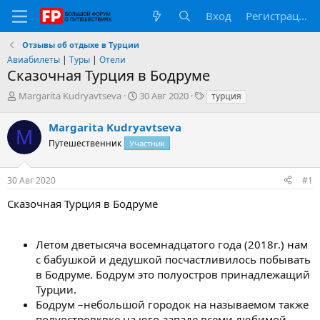
Вход
Регистрация
Отзывы об отдыхе в Турции
Авиабилеты
|
Туры
|
Отели
Сказочная Турция в Бодруме
А
Д
Т
Margarita Kudryavtseva
30 Авг 2020
турция
в
а
е
т
т
г
Margarita Kudryavtseva
M
о
а
и
Путешественник
Участник
р
н
т
а
е
ч
30 Авг 2020
#1
м
а
ы
л
Сказочная Турция в Бодруме
а
Летом дветысяча восемнадцатого года (2018г.) нам
с бабушкой и дедушкой посчастливилось побывать
в Бодруме. Бодрум это полуостров принадлежащий
Турции.
Бодрум –небольшой городок на называемом также
полуостровквке на юго-западе всеми любимой