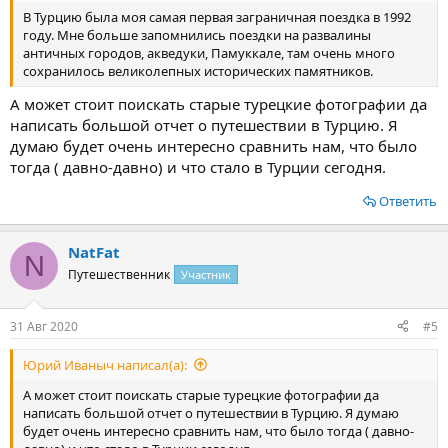
было представлено шведским столом! Все было безумно
В Турцию была моя самая первая заграничная поездка в 1992
вкусным! Можно найти еду на любой вкус и цвет)
году. Мне больше запомнились поездки на развалины
Поэтому там никак не останешься голодным! Также на
античных городов, акведуки, Памуккале, там очень много
территории отеля были два ресторана: ресторан
сохранилось великолепных исторических памятников.
турецкой кухни и рыбный ресторан. Там за еду уже надо
А может стоит поискать старые турецкие фотографии да
платить, но для отдыхающих один раз за время
пребывания в отеле даётся купон. По нему вы можете
написать большой отчет о путешествии в Турцию. Я
один раз прийти туда и бесплатно покушать с
думаю будет очень интересно сравнить нам, что было
прекрасным видом. Мы пойди в рыбный ресторан где
тогда ( давно-давно) и что стало в Турции сегодня.
классно провели время?. Также на территории отеля
были небольшие магазинчики с косметикой, уходом за
Ответить
телом и лицом, местными сладостями и вкусностями
чтобы потом везти и домой на подарки, различная
брендовых одежда, обувь купальники и так далее.
NatFat
N
Вообщем там вы могли купить все необходимое. На
Путешественник
Участник
ресепшене было два бутика с супер дорогими шубами и
сумками, но мы даже не заходили туда)))
31 Авг 2020
#5
Каждый вечер на местной сцене проходили вечеринки и
дискотеки. На территории отеля также был не большой фитнес
Юрий Иваныч написал(а):
зал в котором можно было позаниматься. Также был спа центр
где можно было расслабиться! И целый аквапарк с водяными
А может стоит поискать старые турецкие фотографии да
горками!!! В общем, в отеле было отель круто. Также от отеля
написать большой отчет о путешествии в Турцию. Я думаю
можно было сесть в автобус или доехать на такси до центра
будет очень интересно сравнить нам, что было тогда ( давно-
города!!! Мы так смогли два раза сгонять в местный торговый