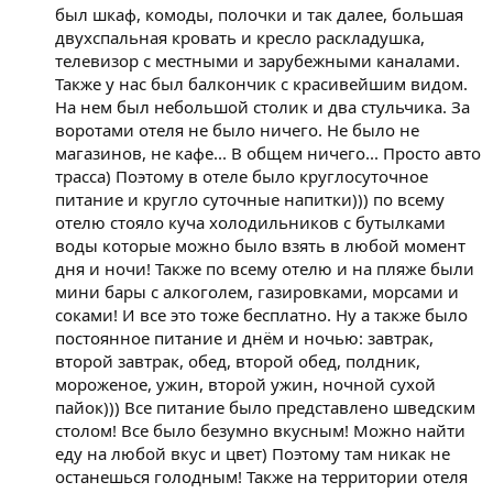
был шкаф, комоды, полочки и так далее, большая
двухспальная кровать и кресло раскладушка,
телевизор с местными и зарубежными каналами.
Также у нас был балкончик с красивейшим видом.
На нем был небольшой столик и два стульчика. За
воротами отеля не было ничего. Не было не
магазинов, не кафе... В общем ничего... Просто авто
трасса) Поэтому в отеле было круглосуточное
питание и кругло суточные напитки))) по всему
отелю стояло куча холодильников с бутылками
воды которые можно было взять в любой момент
дня и ночи! Также по всему отелю и на пляже были
мини бары с алкоголем, газировками, морсами и
соками! И все это тоже бесплатно. Ну а также было
постоянное питание и днём и ночью: завтрак,
второй завтрак, обед, второй обед, полдник,
мороженое, ужин, второй ужин, ночной сухой
пайок))) Все питание было представлено шведским
столом! Все было безумно вкусным! Можно найти
еду на любой вкус и цвет) Поэтому там никак не
останешься голодным! Также на территории отеля