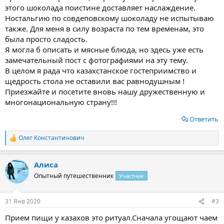
этого шоколада поистине доставляет наслаждение.
Ностальгию по совдеповскому шоколаду не испытываю
также. Для меня в силу возраста по тем временам, это
была просто сладость.
Я могла б описать и мясные блюда, но здесь уже есть
замечательный пост с фотографиями на эту тему.
В целом я рада что казахстанское гостеприимство и
щедрость стола не оставили вас равнодушным !
Приезжайте и посетите вновь нашу дружественную и
многонациональную страну!!!
Ответить
Олег Константинович
Р
е
а
Алиса
к
ц
Опытный путешественник
Участник
и
и
:
31 Янв 2020
#3
Прием пищи у казахов это ритуал.Сначала угощают чаем