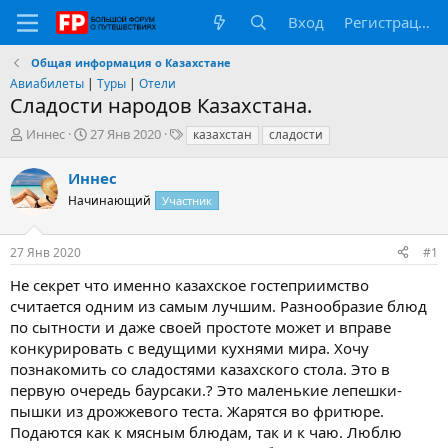
Вход
Регистрация
Общая информация о Казахстане
Авиабилеты
|
Туры
|
Отели
Сладости народов Казахстана.
А
Д
Т
Иннес
27 Янв 2020
казахстан
сладости
в
а
е
т
т
г
Иннес
о
а
и
Начинающий
Участник
р
н
т
а
е
ч
27 Янв 2020
#1
м
а
ы
л
Не секрет что именно казахское гостеприимство
а
считается одним из самым лучшим. Разнообразие блюд
по сытности и даже своей простоте может и вправе
конкурировать с ведущими кухнями мира. Хочу
познакомить со сладостями казахского стола. Это в
первую очередь баурсаки.? Это маленькие лепешки-
пышки из дрожжевого теста. Жарятся во фритюре.
Подаются как к мясным блюдам, так и к чаю. Люблю