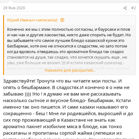
:
28 Янв 2020
#2
Юрий Иваныч написал(а):
Конечно же мы с этим полностью согласны, и баурсаки и плов
и чак-чак и другие лакомства, никто даже спорить не будет. Но
вы забываете что самое лучшее блюдо казахской кухни это
Бесбармак, хотя оно не относится к сладостям, но зато потом
когда вдоволь отведаешь это ароматное блюда так сладко
становится на душе, так сладко, что хочется скушать еще , но
увы, уже больше не влазит. ))) И кстати казахский шоколад -
один из самых лучших, который на сегодняшний день можно
Нажмите для раскрытия...
еще купить и попробовать, сразу вспомнится забытый вкус
совдеповского настоящего шоколада, а не этих нынешних
Здравствуйте! Тронута что вы читаете мои посты. И
подделок.
опять о бешбармаке. В сладостях.И конечно я о нем не
забываю )))) !Но ! я думаю не вам мне рассказывать
насколько сытное и вкусное блюдо- бешбармак. Кстати
именно так оно пишется. И сами казахи называют его
сокращенно - беш ! Мне ли родившейся, выросшей и до
сих пор проживающей в Казахстане не знать как
ароматно пахнет изобилие мяса в блюде, как тонко
раскатаны и пропитаны сорпой жайма (лепешки из