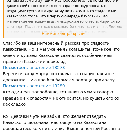
одним из самым лучшим. Разнообразие блюд по сытности и
даже своей простоте может и вправе конкурировать с
ведущими кухнями мира. Хочу познакомить со сладостями
казахского стола. Это в первую очередь баурсаки.? Это
маленькие лепешки-пышки из дрожжевого теста. Жарятся во
фритюре. Подаются как к мясным блюдам, так и к чаю. Люблю
готовить и вся моя семья просто обожает эту выпечку.
Нажмите для раскрытия...
Вторая сладость, подаваемая к чаепитию это конечно же
любимый во всей Азии чак-чак. Кстати не только в Азии, но и в
Спасибо за ваш интересный рассказ про сладости
многих регионах России готовят чак -чак. В Татарстане точно
Казахстана. Но и мы уже не лыком шиты, тоже кое что
видела. Кусочки теста в виде соломки и шариков также
знаем и кушаем Казахские сладости, особенно нам
обжариваются во фритюре и обильно поливаются мёдом,
нравится Казахский шоколад.
перемешиваются.Одна из любимых лакомств детей
Посмотреть вложение 13278
Ну и конечно всевозможные сухофрукты. Между прочим так
Берегите вашу марку шоколада - это национальное
идеально сочетающиеся в плове и мясной обжарке.
Необычное сочетание сушеных фроктов , сладости и мяса.
достояние. Ну а про бешбармак я вообще промолчу.
Обязательно попробуйте, приехав к нам в Казахстан✈??
Посмотреть вложение 13280
Кто один раз попробовал, тот знает о чем я говорю.
Правда он к сладостям не относится, но кушать его ох
как сладко.
P.S. Девочки чуть не забыл, кто желает отведать
Казахского шоколада, настоящего из Казахстана,
обращайтесь ко мне в личку. Вышлю почтой России в