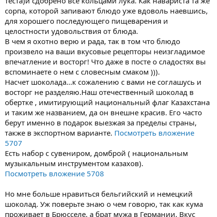
теста)и сдобрено всё кольцами лука. Как навариста та же
сорпа, которой запивают блюдо уже вдоволь наевшись,
для хорошего последующего пищеварения и
целостности удовольствия от блюда.
В чем я охотно верю и рада, так в том что блюдо
произвело на ваши вкусовые рецепторы неизгладимое
впечатление и восторг! Что даже в посте о сладостях вы
вспоминаете о нем с словесным смаком ))).
Насчет шоколада...к сожалению с вами не соглашусь и
восторг не разделяю.Наш отечественный шоколад в
обертке , имитирующий национальный флаг Казахстана
и таким же названием, да он внешне красив. Его часто
берут именно в подарок выезжая за пределы страны,
также в экспортном варианте.
Посмотреть вложение
5707
Есть набор с сувениром, домброй ( национальным
музыкальным инструментом казахов).
Посмотреть вложение 5708
Но мне больше нравиться бельгийский и немецкий
шоколад. Уж поверьте знаю о чем говорю, так как кума
проживает в Брюсселе, а брат мужа в Германии. Вкус