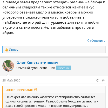
в пиале,а затем предлагают отведать различные блюда.К
отличным сладостям так же относится жент-за вкус
которого отвечает масло и майсек,который можно
употреблять самостоятельно или добавлять в
чай.Казахстан это рай для гурманов,для тех кто любит
вкусно и сытно поесть.Нельзя забывать про плов и
айран.
Ответить
Иннес
Р
е
а
Олег Константинович
к
ц
Опытный путешественник
Участник
и
и
:
28 Май 2020
#4
Иннес написал(а):
Не секрет что именно казахское гостеприимство считается
одним из самым лучшим. Разнообразие блюд по сытности и
даже своей простоте может и вправе конкурировать с