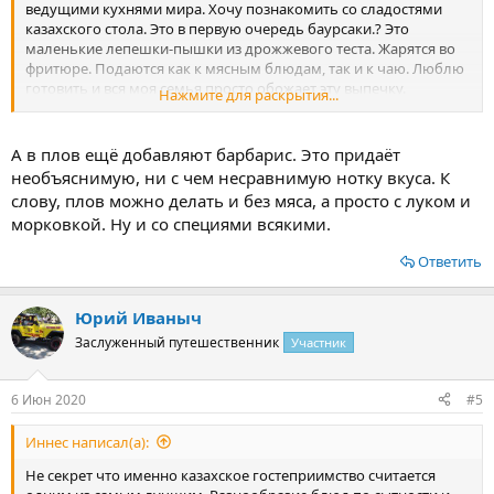
ведущими кухнями мира. Хочу познакомить со сладостями
казахского стола. Это в первую очередь баурсаки.? Это
маленькие лепешки-пышки из дрожжевого теста. Жарятся во
фритюре. Подаются как к мясным блюдам, так и к чаю. Люблю
готовить и вся моя семья просто обожает эту выпечку.
Нажмите для раскрытия...
Вторая сладость, подаваемая к чаепитию это конечно же
любимый во всей Азии чак-чак. Кстати не только в Азии, но и в
многих регионах России готовят чак -чак. В Татарстане точно
А в плов ещё добавляют барбарис. Это придаёт
видела. Кусочки теста в виде соломки и шариков также
необъяснимую, ни с чем несравнимую нотку вкуса. К
обжариваются во фритюре и обильно поливаются мёдом,
слову, плов можно делать и без мяса, а просто с луком и
перемешиваются.Одна из любимых лакомств детей
морковкой. Ну и со специями всякими.
Ну и конечно всевозможные сухофрукты. Между прочим так
идеально сочетающиеся в плове и мясной обжарке.
Ответить
Необычное сочетание сушеных фроктов , сладости и мяса.
Обязательно попробуйте, приехав к нам в Казахстан✈??
Юрий Иваныч
Заслуженный путешественник
Участник
6 Июн 2020
#5
Иннес написал(а):
Не секрет что именно казахское гостеприимство считается