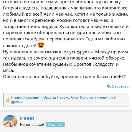
готовить и вся моя семья просто обожает эту выпечку.
Вторая сладость, подаваемая к чаепитию это конечно же
любимый во всей Азии чак-чак. Кстати не только в Азии,
но и в многих регионах России готовят чак -чак. В
Татарстане точно видела. Кусочки теста в виде соломки и
шариков также обжариваются во фритюре и обильно
поливаются мёдом, перемешиваются.Одна из любимых
лакомств детей
Ну и конечно всевозможные сухофрукты. Между прочим
так идеально сочетающиеся в плове и мясной обжарке.
Необычное сочетание сушеных фроктов , сладости и
мяса.
Обязательно попробуйте, приехав к нам в Казахстан✈??
Ответить
Лилия Козакевич
,
Оксана Петько
,
Олег Константинович
и 3
Р
других
е
а
к
Иннес
ц
Начинающий
Участник
и
и