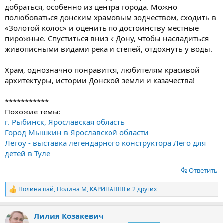
добраться, особенно из центра города. Можно
полюбоваться донским храмовым зодчеством, сходить в
«Золотой колос» и оценить по достоинству местные
пирожные. Спуститься вниз к Дону, чтобы насладиться
живописными видами река и степей, отдохнуть у воды.
Храм, однозначно понравится, любителям красивой
архитектуры, истории Донской земли и казачества!
***********
Похожие темы:
г. Рыбинск, Ярославская область
Город Мышкин в Ярославской области
Легоу - выставка легендарного конструктора Лего для
детей в Туле
Ответить
Полина пай
,
Полина М
,
КАРИНАШШ
и 2 других
Р
е
а
Лилия Козакевич
к