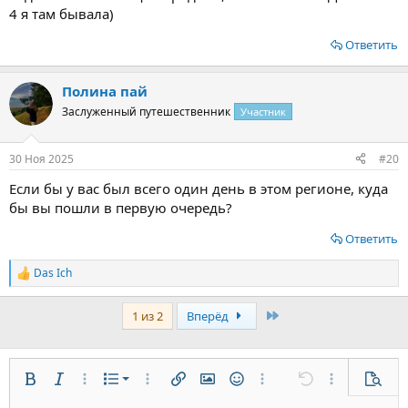
4 я там бывала)
Ответить
Полина пай
Заслуженный путешественник
Участник
30 Ноя 2025
#20
Если бы у вас был всего один день в этом регионе, куда
бы вы пошли в первую очередь?
Ответить
Das Ich
Р
е
а
Last
1 из 2
Вперёд
к
ц
и
и
:
Нумерованный список
Жирный
Курсив
Дополнительно...
Список
Дополнительно...
Вставить ссылку
Вставить изображение
Смайлы
Дополнительно...
Отменить
Дополнительн
Предп