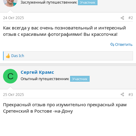
ц
Заслуженный путешественник
Участник
и
и
:
24 Окт 2025
#2
Как всегда у вас очень позновательный и интересный
отзыв с красивыми фотографиями! Вы красоточка!
Ответить
Das Ich
Р
е
а
Сергей Крамс
к
С
ц
Опытный путешественник
Участник
и
и
:
25 Окт 2025
#3
Прекрасный отзыв про изумительно прекрасный храм
Сретенский в Ростове -на-Дону