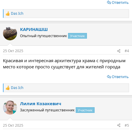
Ответить
Das Ich
Р
е
а
КАРИНАШШ
к
ц
Опытный путешественник
Участник
и
и
:
25 Окт 2025
#4
Красивая и интересная архитектура храма с природным
место которое просто существует для жителей города
Ответить
Das Ich
Р
е
а
Лилия Козакевич
к
ц
Заслуженный путешественник
Участник
и
и
:
25 Окт 2025
#5