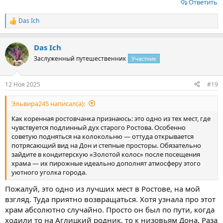
Ответить
Das Ich
Р
е
а
Das Ich
к
ц
Заслуженный путешественник
Участник
и
и
:
12 Ноя 2025
#19
Эльвира245 написал(а):
Как коренная ростовчанка признаюсь: это одно из тех мест, где
чувствуется подлинный дух старого Ростова. Особенно
советую подняться на колокольню — оттуда открывается
потрясающий вид на Дон и степные просторы. Обязательно
зайдите в кондитерскую «Золотой колос» после посещения
храма — их пирожные идеально дополнят атмосферу этого
уютного уголка города.
Пожалуй, это одно из лучших мест в Ростове, на мой
взгляд. Туда приятно возвращаться. Хотя узнала про этот
храм абсолютно случайно. Просто он был по пути, когда
ходили то на Аглицкий родник, то к низовьям Дона. Раза