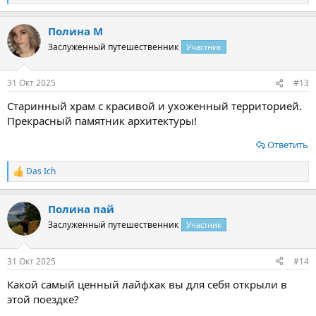
е
а
Полина М
к
ц
Заслуженный путешественник
Участник
и
и
:
31 Окт 2025
#13
Старинный храм с красивой и ухоженный территорией.
Прекрасный памятник архитектуры!
Ответить
Das Ich
Р
е
а
Полина пай
к
ц
Заслуженный путешественник
Участник
и
и
:
31 Окт 2025
#14
Какой самый ценный лайфхак вы для себя открыли в
этой поездке?