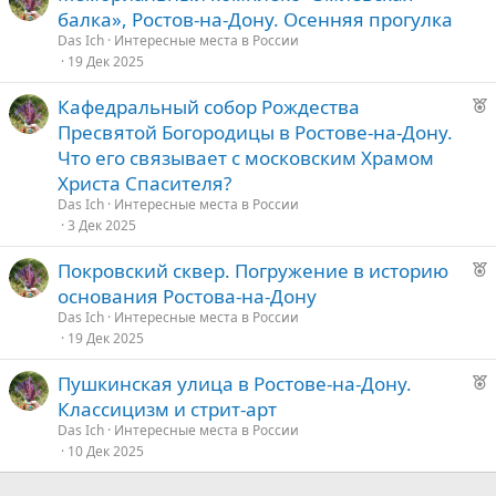
е
д
балка», Ростов-на-Дону. Осенняя прогулка
к
у
Das Ich
Интересные места в России
о
е
19 Дек 2025
Р
Кафедральный собор Рождества
е
е
Пресвятой Богородицы в Ростове-на-Дону.
к
д
Что его связывает с московским Храмом
о
у
Христа Спасителя?
е
Das Ich
Интересные места в России
е
3 Дек 2025
д
Р
Покровский сквер. Погружение в историю
у
е
основания Ростова-на-Дону
е
к
Das Ich
Интересные места в России
о
19 Дек 2025
Р
Пушкинская улица в Ростове-на-Дону.
е
е
Классицизм и стрит-арт
к
д
Das Ich
Интересные места в России
о
10 Дек 2025
у
е