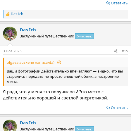
Ответить
Das Ich
Р
е
а
Das Ich
к
ц
Заслуженный путешественник
Участник
и
и
:
3 Ноя 2025
#15
olgavalauskene написал(а):
Ваши фотографии действительно впечатляют — видно, что вы
старались передать не просто внешний облик, а настроение
места.
Я рада, что у меня это получилось! Это место с
действительно хорошей и светлой энергетикой.
Ответить
Das Ich
Заслуженный путешественник
Участник