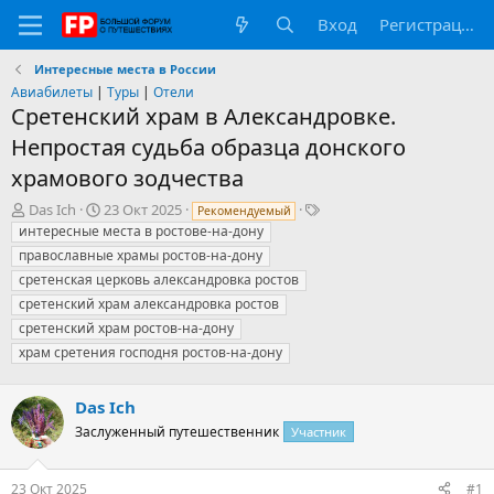
Вход
Регистрация
Интересные места в России
Авиабилеты
|
Туры
|
Отели
Сретенский храм в Александровке.
Непростая судьба образца донского
храмового зодчества
А
Д
Т
Das Ich
23 Окт 2025
Рекомендуемый
в
а
е
интересные места в ростове-на-дону
т
т
г
православные храмы ростов-на-дону
о
а
и
сретенская церковь александровка ростов
р
н
сретенский храм александровка ростов
т
а
е
ч
сретенский храм ростов-на-дону
м
а
храм сретения господня ростов-на-дону
ы
л
а
Das Ich
Заслуженный путешественник
Участник
23 Окт 2025
#1