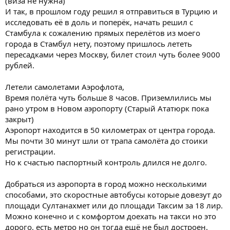
(виза не нужна)
И так, в прошлом году решил я отправиться в Турцию и
исследовать её в доль и поперёк, начать решил с
Стамбула к сожалению прямых перелётов из моего
города в Стамбул нету, поэтому пришлось лететь
пересадками через Москву, билет стоил чуть более 9000
рублей.
Летели самолетами Аэрофлота,
Время полёта чуть больше 8 часов. Приземлились мы
рано утром в Новом аэропорту (Старый Ататюрк пока
закрыт)
Аэропорт находится в 50 километрах от центра города.
Мы почти 30 минут шли от трапа самолёта до стоики
регистрации.
Но к счастью паспортный контроль длился не долго.
Добраться из аэропорта в город можно несколькими
способами, это скоростные автобусы которые довезут до
площади Султанахмет или до площади Таксим за 18 лир.
Можно конечно и с комфортом доехать на такси но это
дорого, есть метро но он тогда ещё не был достроен.