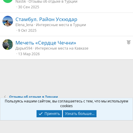
Nastik
Отзывы об отдыхе в Турции
30 Сен 2025
Стамбул. Район Ускюдар
Elena_lena
Интересные места в Турции
9 Окт 2025
Р
Мечеть «Сердце Чечни»
е
Дарья594
Интересные места на Кавказе
13 Мар 2026
к
о
е
д
у
Отзывы об отдыхе в Турции
е
Пользуясь нашим сайтом, вы соглашаетесь с тем, что мы используем
cookies
Контакты
Условия и правила
Политика конфиденциальности
Принять
Узнать больше...
Помощь
Главная
R
S
S