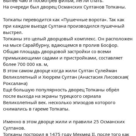
Выпев чаю и посмотрев фильм, легли спать.
На очереди был дворец Османских Султанов Топканы.
Топкапы переводится как «Пушечные ворота». Так как
при каждом выезде Султана производился пушечный
выстрел.
Топканы это целый дворцовый комплекс. Он расположен
на мысе Сарайбурну, вдающемся в пролив Босфор.
Общая площадь дворцовой застройки со всеми
примыкающими садами и пристройками, составляет
более 700 000 кв. м,
В этом самом дворце когда жили Султан Сулейман
Великолепный и Хюррем Султан (Анастасия Лисовская(
Роксалана)
Ещё большую популярность дворец Топканы обрёл
после выхода на экраны турецкого сериала
Великолепный век. несколько эпизодов которого
снимались в гареме Топкапы.
Именно в этом дворце жили и правили 25 Османских
Султанов.
Топканы построил в 1475 году Мехмед II, после того как