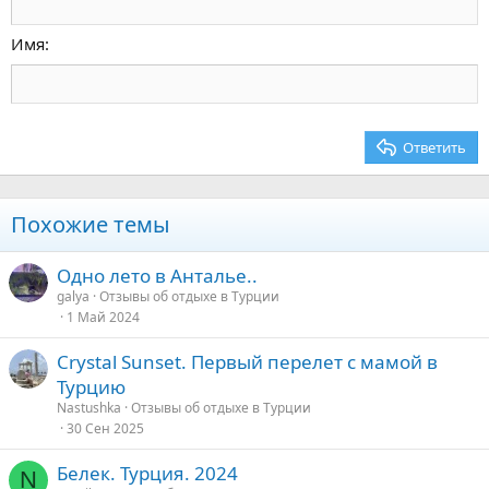
Уменьшить отступ
12
Courier New
По правому краю
Заголовок 2
15
Georgia
Выравнивание текста
Имя
Заголовок 3
18
Tahoma
22
Times New Roman
26
Trebuchet MS
Ответить
Verdana
Похожие темы
Одно лето в Анталье..
galya
Отзывы об отдыхе в Турции
1 Май 2024
Crystal Sunset. Первый перелет с мамой в
Турцию
Nastushka
Отзывы об отдыхе в Турции
30 Сен 2025
Белек. Турция. 2024
N