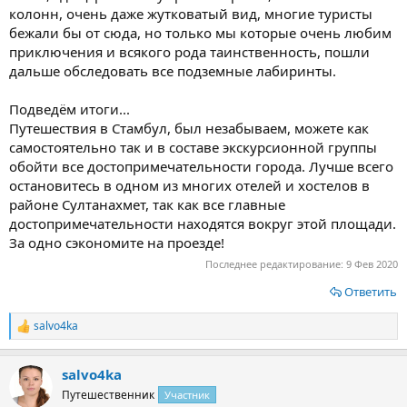
колонн, очень даже жутковатый вид, многие туристы
бежали бы от сюда, но только мы которые очень любим
приключения и всякого рода таинственность, пошли
дальше обследовать все подземные лабиринты.
Подведём итоги...
Путешествия в Стамбул, был незабываем, можете как
самостоятельно так и в составе экскурсионной группы
обойти все достопримечательности города. Лучше всего
остановитесь в одном из многих отелей и хостелов в
районе Султанахмет, так как все главные
достопримечательности находятся вокруг этой площади.
За одно сэкономите на проезде!
Последнее редактирование:
9 Фев 2020
Ответить
salvo4ka
Р
е
а
salvo4ka
к
ц
Путешественник
Участник
и