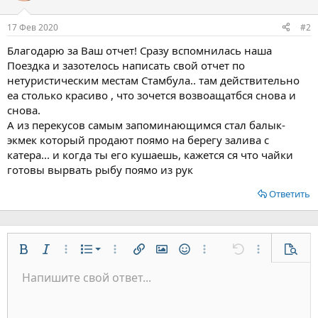
и
:
17 Фев 2020
#2
Благодарю за Ваш отчет! Сразу вспомнилась наша
Поездка и зазотелось написать свой отчет по
нетуристическим местам Стамбула.. там действительно
еа столько красиво , что зочется возвоащатбся снова и
снова.
А из перекусов самым запоминающимся стал балык-
экмек который продают поямо на берегу залива с
катера... и когда ты его кушаешь, кажется ся что чайки
готовы вырвать рыбу поямо из рук
Ответить
Нумерованный список
Жирный
Курсив
Дополнительно...
Список
Дополнительно...
Вставить ссылку
Вставить изображение
Смайлы
Дополнительно...
Отменить
Дополнительн
Предп
Маркированный список
Напишите свой ответ...
По левому краю
9
Обычный
Сохранить черновик
Arial
Размер шрифта
Выравнивание
Цитата
Повторить
Медиа
Переключить режим работы редактора
Цвет текста
Формат параграфа
Вставить таблицу
Удалить форматирование
Шрифт
Вставить горизонтальную линию
Черновики
Зачёркнутый
Спойлер
Подчёркнутый
Код
Однострочный код
Однострочный спойлер
Увеличить отступ
10
Удалить черновик
По центру
Заголовок 1
Book Antiqua