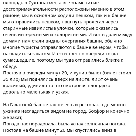
площадью Султанахмет, а все знаменитые
достопримечательности расположены именно в этом
районе, мы в основном ходили пешком, так и к башне
мы отправились пешком, наш путь пролегал через
старинные извилистые улочки, которые оказались
очень интересными и колоритными. И вот в дали между
домами нам стали видны очертания башни, обычно
многие туристы отправляются к башне вечером, чтобы
насладиться закатом. И естественно очереди тогда
сумасшедшие, поэтому мы туда отправились ближе к
обеду.
Постояв в очереди минут 20, и купив билет (билет стоил
35 лир) мы поднялись вверх на лифте, лифт очень
красивый, удивило то что смотровая площадка
довольно маленькая и узкая.
На Галатской башне так же есть и ресторан, где можно
ужинав насладиться видом на город, Босфор и конечно
же закат,
Погода нас порадовала, была ясная солнечная погода.
Постояв на башне минут 20 мы спустились вниз в