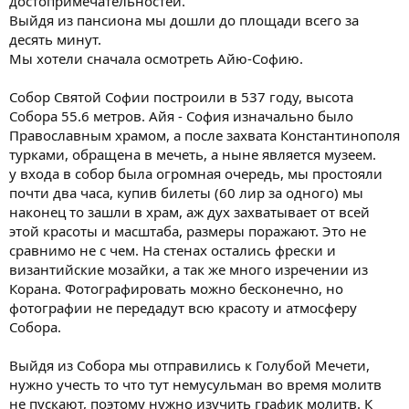
достопримечательностей.
Выйдя из пансиона мы дошли до площади всего за
десять минут.
Мы хотели сначала осмотреть Айю-Софию.
Собор Святой Софии построили в 537 году, высота
Собора 55.6 метров. Айя - София изначально было
Православным храмом, а после захвата Константинополя
турками, обращена в мечеть, а ныне является музеем.
у входа в собор была огромная очередь, мы простояли
почти два часа, купив билеты (60 лир за одного) мы
наконец то зашли в храм, аж дух захватывает от всей
этой красоты и масштаба, размеры поражают. Это не
сравнимо не с чем. На стенах остались фрески и
византийские мозайки, а так же много изречении из
Корана. Фотографировать можно бесконечно, но
фотографии не передадут всю красоту и атмосферу
Собора.
Выйдя из Собора мы отправились к Голубой Мечети,
нужно учесть то что тут немусульман во время молитв
не пускают, поэтому нужно изучить график молитв. К