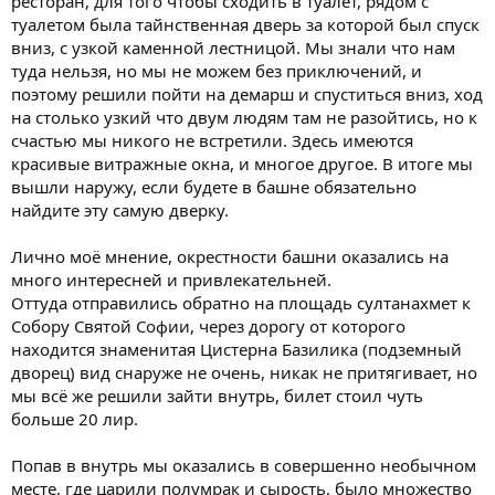
ресторан, для того чтобы сходить в туалет, рядом с
туалетом была тайнственная дверь за которой был спуск
вниз, с узкой каменной лестницой. Мы знали что нам
туда нельзя, но мы не можем без приключений, и
поэтому решили пойти на демарш и спуститься вниз, ход
на столько узкий что двум людям там не разойтись, но к
счастью мы никого не встретили. Здесь имеются
красивые витражные окна, и многое другое. В итоге мы
вышли наружу, если будете в башне обязательно
найдите эту самую дверку.
Лично моё мнение, окрестности башни оказались на
много интересней и привлекательней.
Оттуда отправились обратно на площадь султанахмет к
Собору Святой Софии, через дорогу от которого
находится знаменитая Цистерна Базилика (подземный
дворец) вид снаруже не очень, никак не притягивает, но
мы всё же решили зайти внутрь, билет стоил чуть
больше 20 лир.
Попав в внутрь мы оказались в совершенно необычном
месте, где царили полумрак и сырость, было множество