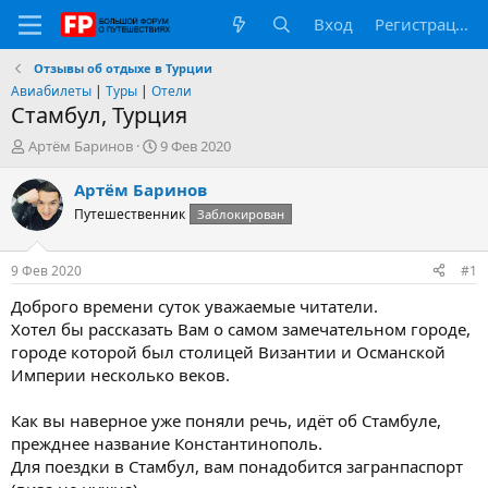
Вход
Регистрация
Отзывы об отдыхе в Турции
Авиабилеты
|
Туры
|
Отели
Стамбул, Турция
А
Д
Артём Баринов
9 Фев 2020
в
а
т
т
Артём Баринов
о
а
Путешественник
Заблокирован
р
н
т
а
е
ч
9 Фев 2020
#1
м
а
ы
л
Доброго времени суток уважаемые читатели.
а
Хотел бы рассказать Вам о самом замечательном городе,
городе которой был столицей Византии и Османской
Империи несколько веков.
Как вы наверное уже поняли речь, идёт об Стамбуле,
прежднее название Константинополь.
Для поездки в Стамбул, вам понадобится загранпаспорт