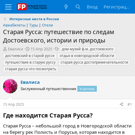
Вход
Регистрация
Интересные места в России
Авиабилеты
|
Туры
|
Отели
Старая Русса: путешествие по следам
Достоевского, истории и природы
А
Д
Т
Евалиса
15 Апр 2025
дом-музей ф.м. достоевского
в
а
е
достоевский в старой руссе
отдых в новгородской области
т
т
г
путешествие в старую руссу
старая русса достопримечательности
о
а
и
старая русса что посмотреть
р
н
т
а
е
ч
Евалиса
м
а
Заслуженный путешественник
Участник
ы
л
а
15 Апр 2025
#1
Где находится Старая Русса?​
Старая Русса – небольшой город в Новгородской области
на берегу рек Полисть и Порусья, которая находится в