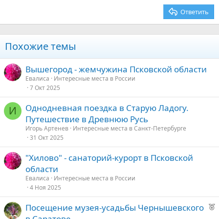
26
Trebuchet MS
Ответить
Verdana
Похожие темы
Вышегород - жемчужина Псковской области
Евалиса
Интересные места в России
7 Окт 2025
Однодневная поездка в Старую Ладогу.
И
Путешествие в Древнюю Русь
Игорь Артенев
Интересные места в Санкт-Петербурге
31 Окт 2025
"Хилово" - санаторий-курорт в Псковской
области
Евалиса
Интересные места в России
4 Ноя 2025
Р
Посещение музея-усадьбы Чернышевского
е
в Саратове