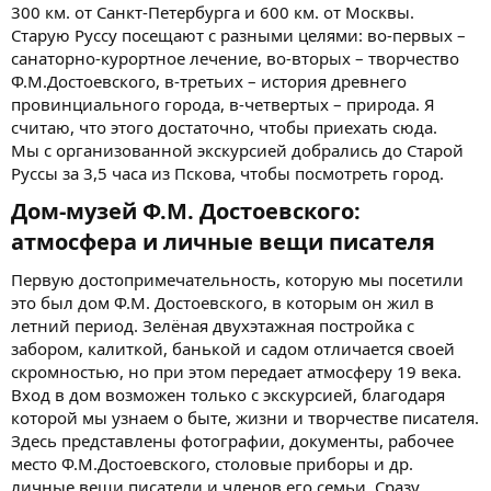
300 км. от Санкт-Петербурга и 600 км. от Москвы.
Старую Руссу посещают с разными целями: во-первых –
санаторно-курортное лечение, во-вторых – творчество
Ф.М.Достоевского, в-третьих – история древнего
провинциального города, в-четвертых – природа. Я
считаю, что этого достаточно, чтобы приехать сюда.
Мы с организованной экскурсией добрались до Старой
Руссы за 3,5 часа из Пскова, чтобы посмотреть город.
Дом-музей Ф.М. Достоевского:
атмосфера и личные вещи писателя​
Первую достопримечательность, которую мы посетили
это был дом Ф.М. Достоевского, в которым он жил в
летний период. Зелёная двухэтажная постройка с
забором, калиткой, банькой и садом отличается своей
скромностью, но при этом передает атмосферу 19 века.
Вход в дом возможен только с экскурсией, благодаря
которой мы узнаем о быте, жизни и творчестве писателя.
Здесь представлены фотографии, документы, рабочее
место Ф.М.Достоевского, столовые приборы и др.
личные вещи писатели и членов его семьи. Сразу