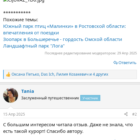
***********
Похожие темы:
Южный парк птиц «Малинки» в Ростовской области:
впечатления от поездки
Зоопарк в Большеречье - гордость Омской области
Ландшафтный парк "Лога"
Последнее редактирование модератором:
29 Апр 2025
Ответить
Оксана Петько
,
Das Ich
,
Лилия Козакевич
и 4 других
Р
е
а
Tania
к
ц
Заслуженный путешественник
Участник
и
и
:
15 Апр 2025
#2
С большим интересом читала отзыв. Даже не знала, что
есть такой курорт! Спасибо автору.