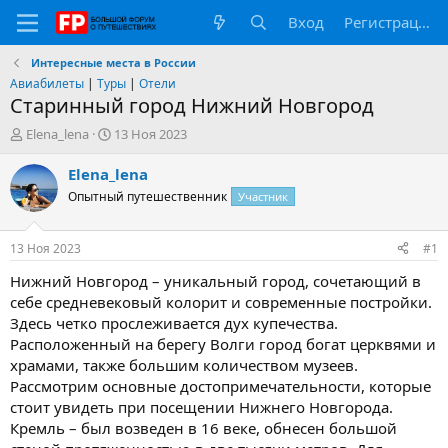
Вход
Регистрация
Интересные места в России
Авиабилеты
|
Туры
|
Отели
Старинный город Нижний Новгород
А
Д
Elena_lena
13 Ноя 2023
в
а
т
т
Elena_lena
о
а
Опытный путешественник
Участник
р
н
т
а
е
ч
13 Ноя 2023
#1
м
а
ы
л
Нижний Новгород – уникальный город, сочетающий в
а
себе средневековый колорит и современные постройки.
Здесь четко прослеживается дух купечества.
Расположенный на берегу Волги город богат церквями и
храмами, также большим количеством музеев.
Рассмотрим основные достопримечательности, которые
стоит увидеть при посещении Нижнего Новгорода.
Кремль – был возведен в 16 веке, обнесен большой