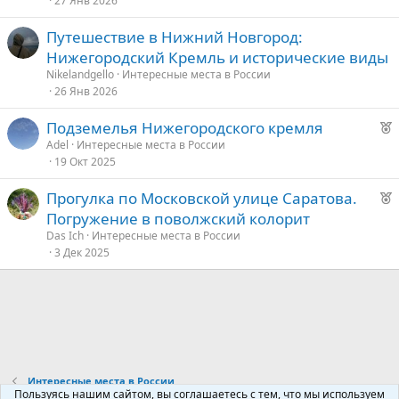
27 Янв 2026
к
о
Путешествие в Нижний Новгород:
Нижегородский Кремль и исторические виды
е
Nikelandgello
Интересные места в России
26 Янв 2026
д
у
Р
Подземелья Нижегородского кремля
е
е
Аdel
Интересные места в России
19 Окт 2025
к
о
Р
Прогулка по Московской улице Саратова.
е
Погружение в поволжский колорит
е
к
Das Ich
Интересные места в России
о
3 Дек 2025
д
у
е
е
д
у
е
Интересные места в России
Пользуясь нашим сайтом, вы соглашаетесь с тем, что мы используем