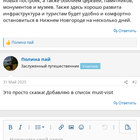
новых построек, а также обилием церквей, памятников,
монументов и музеев. Также здесь хорошо развита
инфраструктура и туристам будет удобно и комфортно
остановиться в Нижнем Новгороде на несколько дней.
Ответить
Полина пай
Р
е
а
Полина пай
к
ц
Заслуженный путешественник
Участник
и
и
:
31 Май 2025
#2
Это просто сказка! Добавляю в список must-visit
Ответить
Нумерованный список
Жирный
Курсив
Дополнительно...
Список
Дополнительно...
Вставить ссылку
Вставить изображение
Смайлы
Дополнительно...
Отменить
Дополнительн
Предп
Маркированный список
Напишите свой ответ...