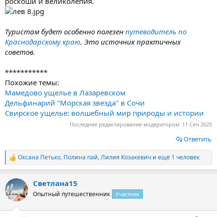
роскоши и великолепия.
Туристам будет особенно полезен
путеводитель по
Краснодарскому краю
. Это источник практичных
советов.
***********
Похожие темы:
Мамедово ущелье в Лазаревском
Дельфинарий "Морская звезда" в Сочи
Свирское ущелье: волшебный мир природы и истории
Последнее редактирование модератором:
11 Сен 2025
Ответить
Оксана Петько
,
Полина пай
,
Лилия Козакевич
и ещё 1 человек
Р
е
а
Светлана15
к
ц
Опытный путешественник
Участник
и
и
: