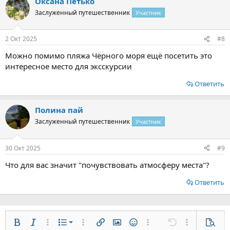
Оксана Петько
Заслуженный путешественник
Участник
2 Окт 2025
#8
Можно помимо пляжа Чёрного моря ещё посетить это
интересное место для эксскурсии
Ответить
Полина пай
Заслуженный путешественник
Участник
30 Окт 2025
#9
Что для вас значит "почувствовать атмосферу места"?
Ответить
Нумерованный список
Жирный
Курсив
Дополнительно...
Список
Дополнительно...
Вставить ссылку
Вставить изображение
Смайлы
Дополнительно...
Отменить
Дополнительн
Предп