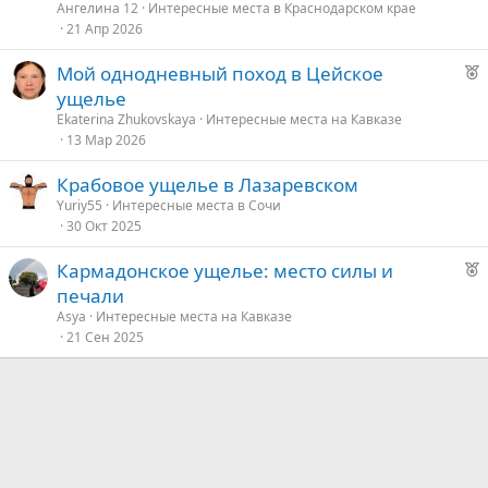
к
Ангелина 12
Интересные места в Краснодарском крае
о
21 Апр 2026
д
у
Р
Мой однодневный поход в Цейское
е
е
е
ущелье
к
д
Ekaterina Zhukovskaya
Интересные места на Кавказе
о
13 Мар 2026
у
е
Крабовое ущелье в Лазаревском
е
Yuriy55
Интересные места в Сочи
30 Окт 2025
д
у
Р
Кармадонское ущелье: место силы и
е
е
печали
к
Asya
Интересные места на Кавказе
о
21 Сен 2025
е
д
у
е