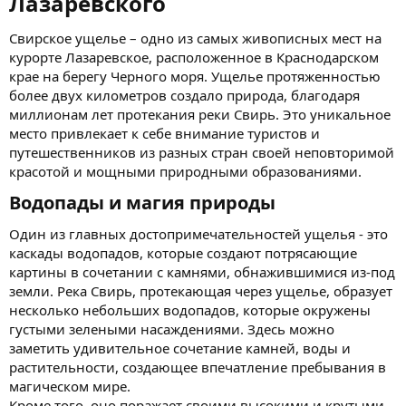
Лазаревского​
Свирское ущелье – одно из самых живописных мест на
курорте Лазаревское, расположенное в Краснодарском
крае на берегу Черного моря. Ущелье протяженностью
более двух километров создало природа, благодаря
миллионам лет протекания реки Свирь. Это уникальное
место привлекает к себе внимание туристов и
путешественников из разных стран своей неповторимой
красотой и мощными природными образованиями.
Водопады и магия природы​
Один из главных достопримечательностей ущелья - это
каскады водопадов, которые создают потрясающие
картины в сочетании с камнями, обнажившимися из-под
земли. Река Свирь, протекающая через ущелье, образует
несколько небольших водопадов, которые окружены
густыми зелеными насаждениями. Здесь можно
заметить удивительное сочетание камней, воды и
растительности, создающее впечатление пребывания в
магическом мире.
Кроме того, оно поражает своими высокими и крутыми