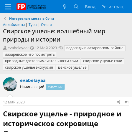
Вход
Регистрация
Интересные места в Сочи
Авиабилеты
|
Туры
|
Отели
Свирское ущелье: волшебный мир
природы и истории
А
Д
Т
evabelayaa
12 Май 2023
водопады в лазаревском районе
в
а
е
лазаревское что посмотреть
т
т
г
природные достопримечательности сочи
свирское ущелье сочи
о
а
и
свирское ущелье экскурсия
цейское ущелье
р
н
т
а
е
ч
evabelayaa
м
а
Начинающий
Участник
ы
л
а
12 Май 2023
#1
Свирское ущелье - природное и
историческое сокровище