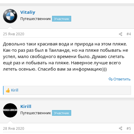
Vitaliy
Путешественник
Участник
25 Янв 2020
#4
Довольно таки красивая вода и природа на этом пляже.
Как-то раз раз был в Таиланде, но на пляже побывать не
успел, мало свободного времени было. Думаю слетать
ещё раз и побывать на пляже. Наверное лучше всего
лететь осенью. Спасибо вам за информацию)))
Ответить
Kirill
Р
е
а
Kirill
к
ц
Путешественник
Участник
и
и
:
28 Янв 2020
#5