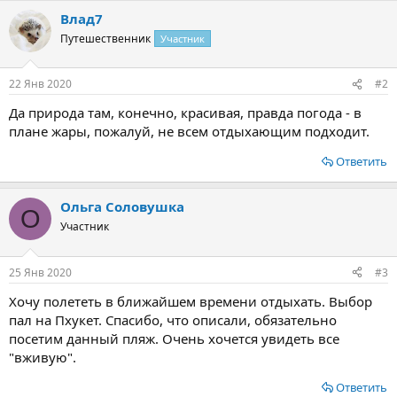
а
Влад7
к
ц
Путешественник
Участник
и
и
:
22 Янв 2020
#2
Да природа там, конечно, красивая, правда погода - в
плане жары, пожалуй, не всем отдыхающим подходит.
Ответить
Ольга Соловушка
О
Участник
25 Янв 2020
#3
Хочу полететь в ближайшем времени отдыхать. Выбор
пал на Пхукет. Спасибо, что описали, обязательно
посетим данный пляж. Очень хочется увидеть все
"вживую".
Ответить