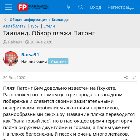
Вход
Регистрация
Общая информация о Таиланде
Авиабилеты
|
Туры
|
Отели
Таиланд. Обзор пляжа Патонг
А
Д
Raisa91
20 Янв 2020
в
а
т
т
Raisa91
о
а
Начинающий
Участник
р
н
т
а
е
ч
20 Янв 2020
#1
м
а
ы
л
Пляж Патонг Бич довольно известен на Пхукете.
а
Расположен он в самом центре города на западном
побережье и славится своими зажигательными
вечеринками, изобилием алкоголя и наркотиков,
разнообразными секс-шоу. Название пляжа переводится
как “банановый лес”, но в настоящее время территория
пляжа окружена джунглями и горами, а пальм уже нет.
На пляже белоснежный песок и очень много лежаков.