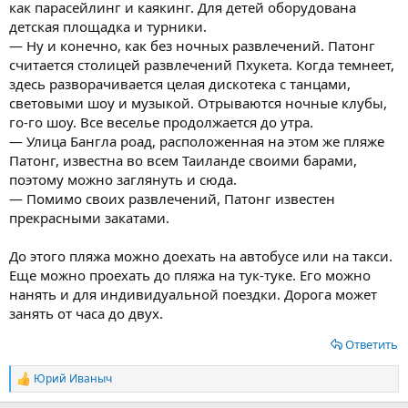
как парасейлинг и каякинг. Для детей оборудована
детская площадка и турники.
— Ну и конечно, как без ночных развлечений. Патонг
считается столицей развлечений Пхукета. Когда темнеет,
здесь разворачивается целая дискотека с танцами,
световыми шоу и музыкой. Отрываются ночные клубы,
го-го шоу. Все веселье продолжается до утра.
— Улица Бангла роад, расположенная на этом же пляже
Патонг, известна во всем Таиланде своими барами,
поэтому можно заглянуть и сюда.
— Помимо своих развлечений, Патонг известен
прекрасными закатами.
До этого пляжа можно доехать на автобусе или на такси.
Еще можно проехать до пляжа на тук-туке. Его можно
нанять и для индивидуальной поездки. Дорога может
занять от часа до двух.
Ответить
Юрий Иваныч
Р
е