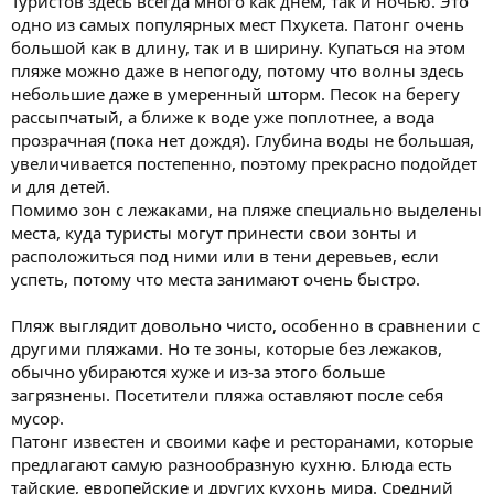
Туристов здесь всегда много как днем, так и ночью. Это
одно из самых популярных мест Пхукета. Патонг очень
большой как в длину, так и в ширину. Купаться на этом
пляже можно даже в непогоду, потому что волны здесь
небольшие даже в умеренный шторм. Песок на берегу
рассыпчатый, а ближе к воде уже поплотнее, а вода
прозрачная (пока нет дождя). Глубина воды не большая,
увеличивается постепенно, поэтому прекрасно подойдет
и для детей.
Помимо зон с лежаками, на пляже специально выделены
места, куда туристы могут принести свои зонты и
расположиться под ними или в тени деревьев, если
успеть, потому что места занимают очень быстро.
Пляж выглядит довольно чисто, особенно в сравнении с
другими пляжами. Но те зоны, которые без лежаков,
обычно убираются хуже и из-за этого больше
загрязнены. Посетители пляжа оставляют после себя
мусор.
Патонг известен и своими кафе и ресторанами, которые
предлагают самую разнообразную кухню. Блюда есть
тайские, европейские и других кухонь мира. Средний