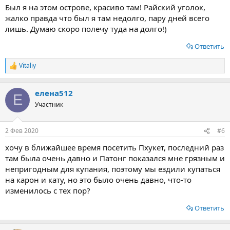
Был я на этом острове, красиво там! Райский уголок,
жалко правда что был я там недолго, пару дней всего
лишь. Думаю скоро полечу туда на долго!)
Ответить
Vitaliy
Р
е
а
елена512
к
Е
ц
Участник
и
и
:
2 Фев 2020
#6
хочу в ближайшее время посетить Пхукет, последний раз
там была очень давно и Патонг показался мне грязным и
непригодным для купания, поэтому мы ездили купаться
на карон и кату, но это было очень давно, что-то
изменилось с тех пор?
Ответить