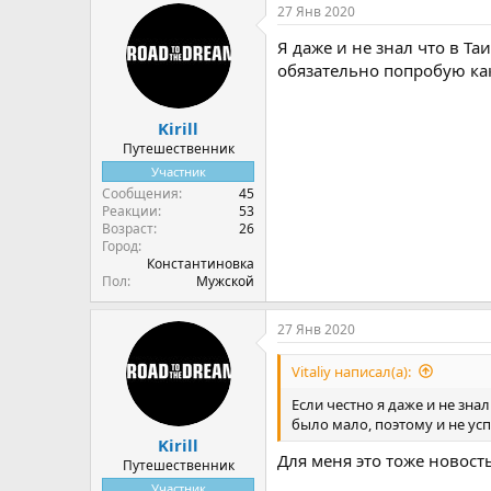
27 Янв 2020
к
ц
Я даже и не знал что в Т
и
и
обязательно попробую ка
:
Kirill
Путешественник
Участник
Сообщения
45
Реакции
53
Возраст
26
Город
Константиновка
Пол
Мужской
27 Янв 2020
Vitaliy написал(а):
Если честно я даже и не зна
было мало, поэтому и не усп
Kirill
Для меня это тоже новость
Путешественник
Участник