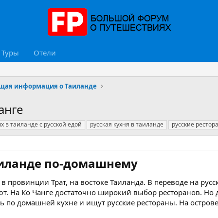
Туры
Отели
щая информация о Таиланде
анге
х в таиланде с русской едой
русская кухня в таиланде
русские рестор
Таиланде по-домашнему
в провинции Трат, на востоке Таиланда. В переводе на русск
т. На Ко Чанге достаточно широкий выбор ресторанов. Но 
ь по домашней кухне и ищут русские рестораны. На остров