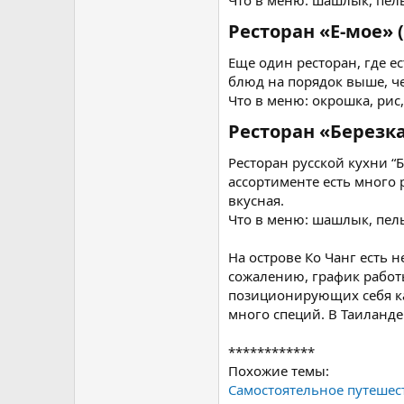
Что в меню: шашлык, пель
Ресторан «Е-мое» 
Еще один ресторан, где ес
блюд на порядок выше, че
Что в меню: окрошка, рис,
Ресторан «Березка
Ресторан русской кухни “Б
ассортименте есть много 
вкусная.
Что в меню: шашлык, пел
На острове Ко Чанг есть 
сожалению, график работ
позиционирующих себя как
много специй. В Таиланд
************
Похожие темы:
Самостоятельное путешест