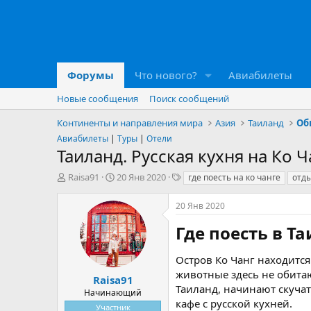
Форумы
Что нового?
Авиабилеты
Новые сообщения
Поиск сообщений
Континенты и направления мира
Азия
Таиланд
Об
Авиабилеты
|
Туры
|
Отели
Таиланд. Русская кухня на Ко Ч
А
Д
Т
Raisa91
20 Янв 2020
где поесть на ко чанге
отды
в
а
е
т
т
г
20 Янв 2020
о
а
и
р
н
Где поесть в 
т
а
е
ч
Остров Ко Чанг находится 
м
а
животные здесь не обитаю
ы
л
Raisa91
Таиланд, начинают скучат
а
Начинающий
кафе с русской кухней.
Участник