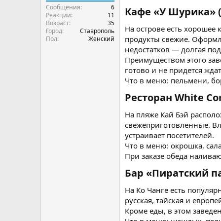
Сообщения
6
Кафе «У Шурика» (
Реакции
11
Возраст
35
На острове есть хорошее 
Город
Ставрополь
продукты свежие. Оформле
Пол
Женский
недостатков — долгая под
Преимуществом этого заве
готово и не придется ждат
Что в меню: пельмени, бо
Ресторан White Cor
На пляже Кай Бэй располо
свежеприготовленные. Вл
устраивает посетителей.
Что в меню: окрошка, сал
При заказе обеда налива
Бар «Пиратский па
На Ко Чанге есть популярн
русская, тайская и европ
Кроме еды, в этом заведе