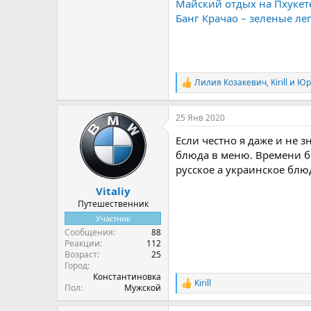
Майский отдых на Пхукет
Банг Крачао – зеленые лег
Лилия Козакевич
,
Kirill
и
Юр
Р
е
а
25 Янв 2020
к
ц
Если честно я даже и не з
и
и
блюда в меню. Времени бы
:
русское а украинское блю
Vitaliy
Путешественник
Участник
Сообщения
88
Реакции
112
Возраст
25
Город
Константиновка
Kirill
Р
Пол
Мужской
е
а