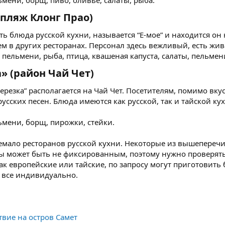
мени, борщ, пиво, оливье, салаты, рыба.
(пляж Клонг Прао)​
ть блюда русской кухни, называется “Е-мое” и находится он 
м в других ресторанах. Персонал здесь вежливый, есть жив
 пельмени, рыба, птица, квашеная капуста, салаты, пельмени
» (район Чай Чет)​
ерезка” располагается на Чай Чет. Посетителям, помимо вкус
русских песен. Блюда имеются как русской, так и тайской к
ьмени, борщ, пирожки, стейки.
немало ресторанов русской кухни. Некоторые из вышеперечи
ы может быть не фиксированным, поэтому нужно проверять 
 европейские или тайские, по запросу могут приготовить 
е все индивидуально.
вие на остров Самет