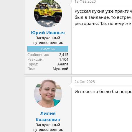
13 Фев 2020
Русская кухня уже практич
был в Тайланде, то встре
рестораны. Так почему же 
Юрий Иваныч
Заслуженный
путешественник
Участник
Сообщения
2,415
Реакции
1,104
Город
Анапа
Пол
Мужской
24 Окт 2025
Интересно было бы попро
Лилия
Козакевич
Заслуженный
путешественник