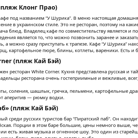
пляж Клонг Прао)​
кафе под названием “У Шурика”. В меню настоящая домашняя 
ние в украинском стиле. Это не ресторан, поэтому на каки
ача блюд. Владелец кафе по совместительству является и по
дения является то, что можно позвонить заранее и заказать
ь, а можно сразу приступать к трапезе. Кафе “У Шурика” нах
рщ, картофельное пюре, блины, котлеты, вареники. Есть и 
ner (пляж Кай Бэй)​
жен ресторан White Corner. Кухня представлена русская и т
адельцы ресторана очень гостеприимные и вежливые, всегд
аты, соления, шашлык, гречка, пельмени, картофельные дран
ют аперитив — рюмку водки.
б» (пляж Кай Бэй)​
ый среди русских туристов бар “Пиратский паб”. Он находит
ейская. Порции в этом баре большие, цены немного выше, ч
нии есть живая музыка и огненное шоу. Это один из старейш