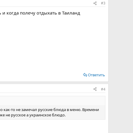
#3
ь и когда полечу отдыхать в Таиланд
Ответить
#4
 но как-то не замечал русские блюда в меню. Времени
 же не русское а украинское блюдо.