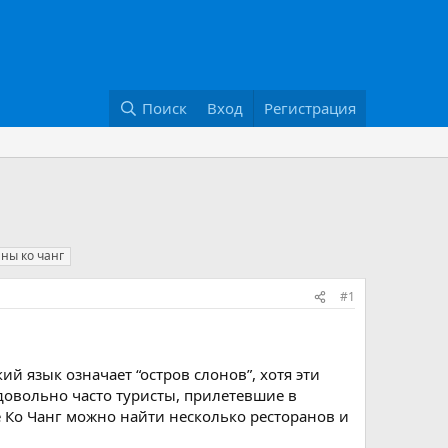
Поиск
Вход
Регистрация
аны ко чанг
#1
ий язык означает “остров слонов”, хотя эти
довольно часто туристы, прилетевшие в
е Ко Чанг можно найти несколько ресторанов и