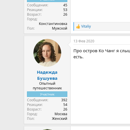
Сообщения
45
Реакции
53
Возраст
26
Город
Константиновка
Vitaliy
Р
Пол
Мужской
е
а
13 Фев 2020
к
ц
Про остров Ко Чанг я слыш
и
и
есть.
:
Надежда
Бушуева
Опытный
путешественник
Участник
Сообщения
392
Реакции
54
Возраст
26
Город
Москва
Пол
Женский