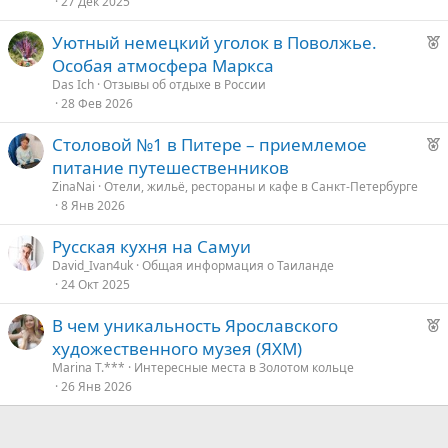
27 Дек 2025
е
Р
Уютный немецкий уголок в Поволжье.
е
д
Особая атмосфера Маркса
к
у
Das Ich
Отзывы об отдыхе в России
о
е
28 Фев 2026
Р
Столовой №1 в Питере – приемлемое
е
е
питание путешественников
к
д
ZinaNai
Отели, жильё, рестораны и кафе в Санкт-Петербурге
о
8 Янв 2026
у
е
Русская кухня на Самуи
е
David_Ivan4uk
Общая информация о Таиланде
24 Окт 2025
д
у
Р
В чем уникальность Ярославского
е
е
художественного музея (ЯХМ)
к
Marina T.***
Интересные места в Золотом кольце
о
26 Янв 2026
е