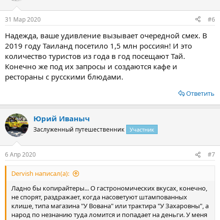
и
:
31 Мар 2020
#6
Надежда, ваше удивление вызывает очередной смех. В
2019 году Таиланд посетило 1,5 млн россиян! И это
количество туристов из года в год посещают Тай.
Конечно же под их запросы и создаются кафе и
рестораны с русскими блюдами.
Ответить
Юрий Иваныч
Заслуженный путешественник
Участник
6 Апр 2020
#7
Dervish написал(а):
Ладно бы копирайтеры... О гастрономических вкусах, конечно,
не спорят, раздражает, когда насоветуют штампованных
клише, типа магазина "У Вована" или трактира "У Захаровны", а
народ по незнанию туда ломится и попадает на деньги. У меня