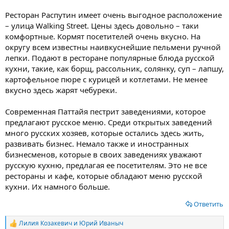
Ресторан Распутин имеет очень выгодное расположение
– улица Walking Street. Цены здесь довольно – таки
комфортные. Кормят посетителей очень вкусно. На
округу всем известны наивкуснейшие пельмени ручной
лепки. Подают в ресторане популярные блюда русской
кухни, такие, как борщ, рассольник, солянку, суп – лапшу,
картофельное пюре с курицей и котлетами. Не менее
вкусно здесь жарят чебуреки.
Современная Паттайя пестрит заведениями, которое
предлагают русское меню. Среди открытых заведений
много русских хозяев, которые остались здесь жить,
развивать бизнес. Немало также и иностранных
бизнесменов, которые в своих заведениях уважают
русскую кухню, предлагая ее посетителям. Это не все
рестораны и кафе, которые обладают меню русской
кухни. Их намного больше.
Ответить
Лилия Козакевич
и
Юрий Иваныч
Р