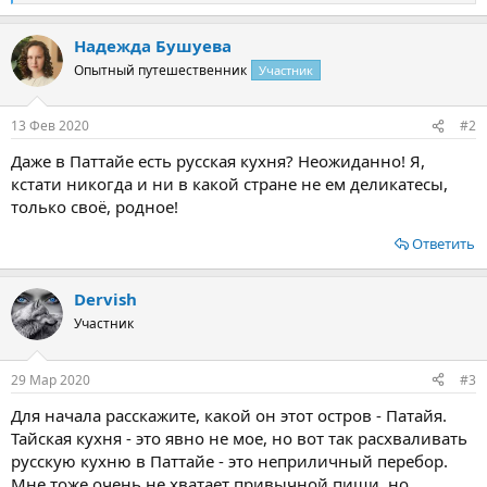
е
а
Надежда Бушуева
к
ц
Опытный путешественник
Участник
и
и
:
13 Фев 2020
#2
Даже в Паттайе есть русская кухня? Неожиданно! Я,
кстати никогда и ни в какой стране не ем деликатесы,
только своё, родное!
Ответить
Dervish
Участник
29 Мар 2020
#3
Для начала расскажите, какой он этот остров - Патайя.
Тайская кухня - это явно не мое, но вот так расхваливать
русскую кухню в Паттайе - это неприличный перебор.
Мне тоже очень не хватает привычной пищи, но