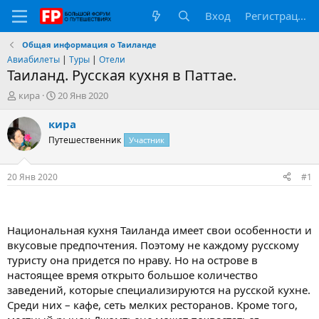
Вход
Регистрация
Общая информация о Таиланде
Авиабилеты
|
Туры
|
Отели
Таиланд. Русская кухня в Паттае.
А
Д
кира
20 Янв 2020
в
а
т
т
кира
о
а
Путешественник
Участник
р
н
т
а
е
ч
20 Янв 2020
#1
м
а
ы
л
а
Национальная кухня Таиланда имеет свои особенности и
вкусовые предпочтения. Поэтому не каждому русскому
туристу она придется по нраву. Но на острове в
настоящее время открыто большое количество
заведений, которые специализируются на русской кухне.
Среди них – кафе, сеть мелких ресторанов. Кроме того,