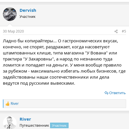
Dervish
Участник
30 Мар 2020
#5
Ладно бы копирайтеры... О гастрономических вкусах,
конечно, не спорят, раздражает, когда насоветуют
штампованных клише, типа магазина "У Вована" или
трактира "У Захаровны", а народ по незнанию туда
ломится и попадает на деньги. У меня вообще правило
за рубежом - максимально избегать любых бизнесов, где
задействованы наши соотечественники или дела
ведутся под русскими вывесками.
Ответить
River
Р
е
а
River
к
ц
Путешественник
Участник
и