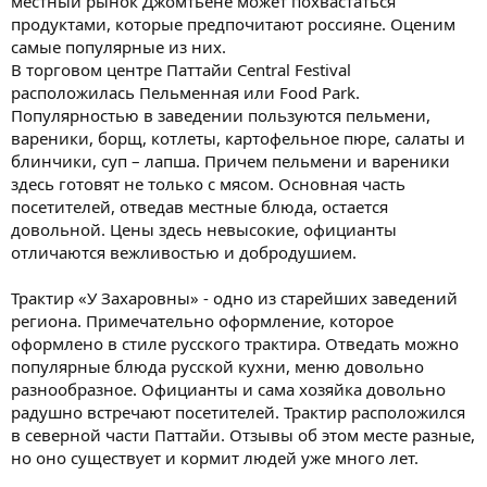
местный рынок Джомтьене может похвастаться
продуктами, которые предпочитают россияне. Оценим
самые популярные из них.
В торговом центре Паттайи Central Festival
расположилась Пельменная или Food Park.
Популярностью в заведении пользуются пельмени,
вареники, борщ, котлеты, картофельное пюре, салаты и
блинчики, суп – лапша. Причем пельмени и вареники
здесь готовят не только с мясом. Основная часть
посетителей, отведав местные блюда, остается
довольной. Цены здесь невысокие, официанты
отличаются вежливостью и добродушием.
Трактир «У Захаровны» - одно из старейших заведений
региона. Примечательно оформление, которое
оформлено в стиле русского трактира. Отведать можно
популярные блюда русской кухни, меню довольно
разнообразное. Официанты и сама хозяйка довольно
радушно встречают посетителей. Трактир расположился
в северной части Паттайи. Отзывы об этом месте разные,
но оно существует и кормит людей уже много лет.