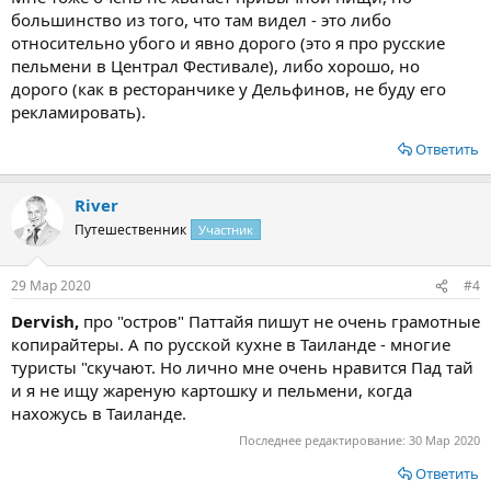
большинство из того, что там видел - это либо
относительно убого и явно дорого (это я про русские
пельмени в Централ Фестивале), либо хорошо, но
дорого (как в ресторанчике у Дельфинов, не буду его
рекламировать).
Ответить
River
Путешественник
Участник
29 Мар 2020
#4
Dervish,
про "остров" Паттайя пишут не очень грамотные
копирайтеры. А по русской кухне в Таиланде - многие
туристы "скучают. Но лично мне очень нравится Пад тай
и я не ищу жареную картошку и пельмени, когда
нахожусь в Таиланде.
Последнее редактирование:
30 Мар 2020
Ответить