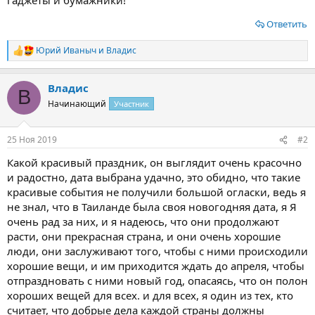
Ответить
Юрий Иваныч
и
Владис
Р
е
а
Владис
к
В
ц
Начинающий
Участник
и
и
:
25 Ноя 2019
#2
Какой красивый праздник, он выглядит очень красочно
и радостно, дата выбрана удачно, это обидно, что такие
красивые события не получили большой огласки, ведь я
не знал, что в Таиланде была своя новогодняя дата, я Я
очень рад за них, и я надеюсь, что они продолжают
расти, они прекрасная страна, и они очень хорошие
люди, они заслуживают того, чтобы с ними происходили
хорошие вещи, и им приходится ждать до апреля, чтобы
отпраздновать с ними новый год, опасаясь, что он полон
хороших вещей для всех. и для всех, я один из тех, кто
считает, что добрые дела каждой страны должны