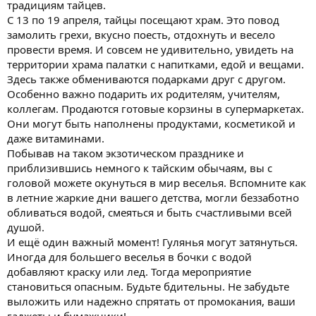
традициям тайцев.
С 13 по 19 апреля, тайцы посещают храм. Это повод
замолить грехи, вкусно поесть, отдохнуть и весело
провести время. И совсем не удивительно, увидеть на
территории храма палатки с напитками, едой и вещами.
Здесь также обмениваются подарками друг с другом.
Особенно важно подарить их родителям, учителям,
коллегам. Продаются готовые корзины в супермаркетах.
Они могут быть наполнены продуктами, косметикой и
даже витаминами.
Побывав на таком экзотическом празднике и
приблизившись немного к тайским обычаям, вы с
головой можете окунуться в мир веселья. Вспомните как
в летние жаркие дни вашего детства, могли беззаботно
обливаться водой, смеяться и быть счастливыми всей
душой.
И ещё один важный момент! Гулянья могут затянуться.
Иногда для большего веселья в бочки с водой
добавляют краску или лед. Тогда мероприятие
становиться опасным. Будьте бдительны. Не забудьте
выложить или надежно спрятать от промокания, ваши
гаджеты и бумажники!