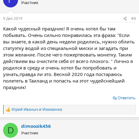
ц
Участник
и
и
:
9 Дек 2019
#4
Какой чудесный праздник! Я очень хотел бы там
побывать. Очень сильно понравилась эта фраза: "Если
вы знаете, в какой день недели родились, нужно облить
статуэтку водой из специальной миски и загадать при
этом желание. После чего пожертвовать монетку. Таким
действием вы очистите себя от всего плохого. " Лично я
родился в среду и очень хотел бы попробовать и
узнать,правда ли это. Весной 2020 года постараюсь
полететь в Таиланд и попасть на этот чудейснейший
праздник!
Ответить
Юрий Иваныч
и
Изюминка
Р
е
а
dimoosik456
к
D
ц
Участник
и