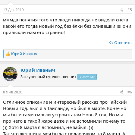
и
:
13 Дек 2019
#5
мммда понятия того что люди никогда не видели снега
какой ето тогда новый год без ёлки без оливешки!!!!!!они
привыкли нам ето странно!
Ответить
Юрий Иваныч
Р
е
а
Юрий Иваныч
к
ц
Заслуженный путешественник
Участник
и
и
:
8 Янв 2020
#6
Отличное описание и интересный рассказ про Тайский
Новый год. Был я в Тайланде, но был в марте. Конечно
мы бы и сами смогли устроить там Новый год, Но мы
про него в такой жаре даже и не вспомнили почему то.
))) Хотя 8 марта я вспомнил, не забыл. )))
Так что женщина моя была с подарочком на 8 марта. А