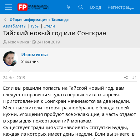
Вход
Регистрация
Общая информация о Таиланде
Авиабилеты
|
Туры
|
Отели
Тайский новый год или Сонгкран
А
Д
Изюминка
24 Ноя 2019
в
а
т
т
Изюминка
о
а
Участник
р
н
т
а
е
ч
24 Ноя 2019
#1
м
а
ы
л
Если вы решили попасть на Тайской новый год, вам
а
следует отправиться туда в первых числах апреля.
Приготовления к Сонгкран начинаются за две недели.
Местные жители готовят разнообразные блюда своей
кухни. Угощения пробуют все желающие, а часть отдают
в храмы для пожертвований монахам.
Существует традиция устанавливать статуэтки Будды,
каждая из которых имеет день недели. Если вы знаете, в