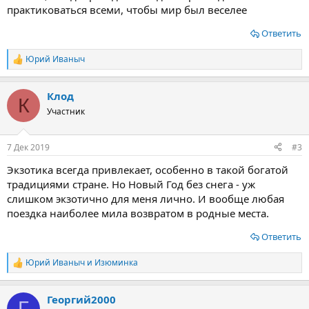
практиковаться всеми, чтобы мир был веселее
Ответить
Юрий Иваныч
Р
е
а
Клод
к
К
ц
Участник
и
и
:
7 Дек 2019
#3
Экзотика всегда привлекает, особенно в такой богатой
традициями стране. Но Новый Год без снега - уж
слишком экзотично для меня лично. И вообще любая
поездка наиболее мила возвратом в родные места.
Ответить
Юрий Иваныч
и
Изюминка
Р
е
а
Георгий2000
к
Г