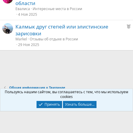
е
области
е
к
Евалиса
Интересные места в России
о
4 Ноя 2025
д
у
Р
Калмык друг степей или элистинские
е
е
е
зарисовки
к
д
Markel
Отзывы об отдыхе в России
о
29 Ноя 2025
у
е
е
д
у
е
Общая информация о Таиланде
Пользуясь нашим сайтом, вы соглашаетесь с тем, что мы используем
cookies
Контакты
Условия и правила
Политика конфиденциальности
Принять
Узнать больше...
Помощь
Главная
R
S
S