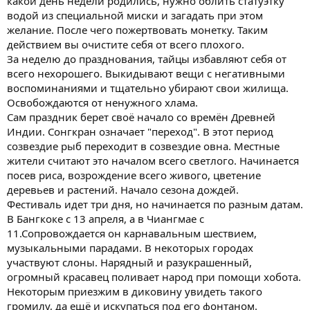
какой день недели родились, нужно облить статуэтку
водой из специальной миски и загадать при этом
желание. После чего пожертвовать монетку. Таким
действием вы очистите себя от всего плохого.
За неделю до празднования, тайцы избавляют себя от
всего нехорошего. Выкидывают вещи с негативными
воспоминаниями и тщательно убирают свои жилища.
Освобождаются от ненужного хлама.
Сам праздник берет своё начало со времён Древней
Индии. Сонгкран означает "переход". В этот период
созвездие рыб переходит в созвездие овна. Местные
жители считают это началом всего светлого. Начинается
посев риса, возрождение всего живого, цветение
деревьев и растений. Начало сезона дождей.
Фестиваль идет три дня, но начинается по разным датам.
В Бангкоке с 13 апреля, а в Чиангмае с
11.Сопровождается он карнавальным шествием,
музыкальными парадами. В некоторых городах
участвуют слоны. Нарядный и разукрашенный,
огромный красавец поливает народ при помощи хобота.
Некоторым приезжим в диковину увидеть такого
громилу, да ещё и искупаться под его фонтаном.