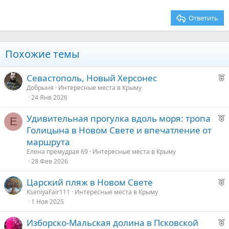
26
Trebuchet MS
Ответить
Verdana
Похожие темы
Р
Севастополь, Новый Херсонес
е
Добрыня
Интересные места в Крыму
24 Янв 2026
к
о
Р
Удивительная прогулка вдоль моря: тропа
Е
е
Голицына в Новом Свете и впечатление от
е
к
маршрута
о
д
Елена премудрая 69
Интересные места в Крыму
28 Фев 2026
у
е
е
Р
Царский пляж в Новом Свете
е
д
KseniyaFair111
Интересные места в Крыму
1 Ноя 2025
к
у
о
е
Р
Изборско-Мальская долина в Псковской