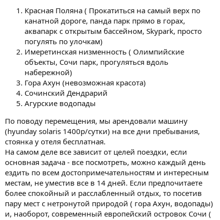
Красная Поляна ( Прокатиться на самый верх по
канатной дороге, панда парк прямо в горах,
аквапарк с открытым бассейном, Skypark, просто
погулять по улочкам)
Имеретинская низменность ( Олимпийские
объекты, Сочи парк, прогуляться вдоль
набережной)
Гора Ахун (невозможная красота)
Сочинский Дендрарий
Агурские водопады
По поводу перемещения, мы арендовали машину
(hyunday solaris 1400р/сутки) на все дни пребывания,
стоянка у отеля бесплатная.
На самом деле все зависит от целей поездки, если
основная задача - все посмотреть, можно каждый день
ездить по всем достопримечательностям и интересным
местам, не уместив все в 14 дней. Если предпочитаете
более спокойный и расслабленный отдых, то посетив
пару мест с нетронутой природой ( гора Ахун, водопады)
и, наоборот, современный европейский островок Сочи (