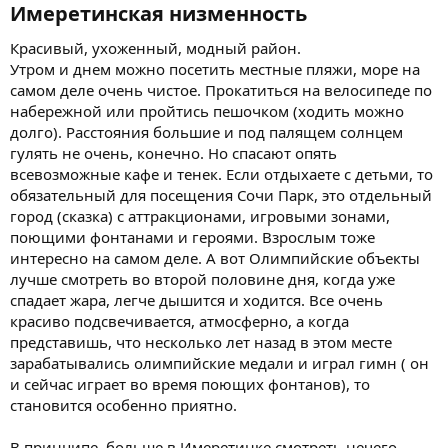
Имеретинская низменность​
Красивый, ухоженный, модный район.
Утром и днем можно посетить местные пляжи, море на
самом деле очень чистое. Прокатиться на велосипеде по
набережной или пройтись пешочком (ходить можно
долго). Расстояния большие и под палящем солнцем
гулять не очень, конечно. Но спасают опять
всевозможные кафе и тенек. Если отдыхаете с детьми, то
обязательный для посещения Сочи Парк, это отдельный
город (сказка) с аттракционами, игровыми зонами,
поющими фонтанами и героями. Взрослым тоже
интересно на самом деле. А вот Олимпийские объекты
лучше смотреть во второй половине дня, когда уже
спадает жара, легче дышится и ходится. Все очень
красиво подсвечивается, атмосферно, а когда
представишь, что несколько лет назад в этом месте
зарабатывались олимпийские медали и играл гимн ( он
и сейчас играет во время поющих фонтанов), то
становится особенно приятно.
В принципе, больше в Имеретинке смотреть нечего,