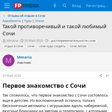
Вход
Регистрация
Отзывы об отдыхе в Сочи
Авиабилеты
|
Туры
|
Отели
Такой противоречивый и такой любимый
Сочи
А
Д
Т
Mmaria
20 Май 2020
достопримечательности сочи
в
а
е
отдых в сочи
сочи
сочи куда сходить
сочи летом
т
т
г
о
а
и
Mmaria
р
н
M
т
Участник
а
е
ч
м
а
20 Май 2020
#1
ы
л
а
Первое знакомство с Сочи​
Так сложилось, что первое знакомство с Сочи состоялось
еще в детстве. Из воспоминаний остались только
бесконечные автоматы с игрушками вдоль набережной,
вкусные блинчики на завтрак и телепузики, с которыми