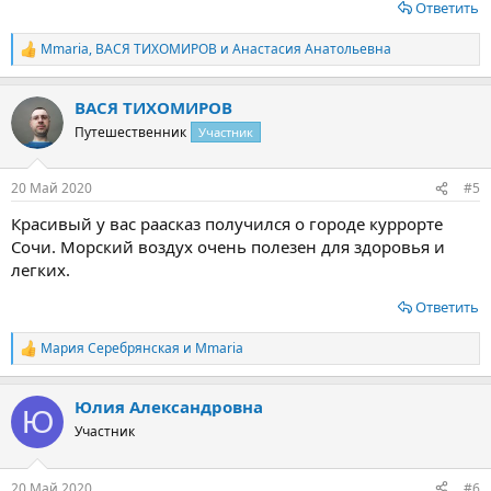
Ответить
Mmaria
,
ВАСЯ ТИХОМИРОВ
и
Анастасия Анатольевна
Р
е
а
ВАСЯ ТИХОМИРОВ
к
ц
Путешественник
Участник
и
и
:
20 Май 2020
#5
Красивый у вас раасказ получился о городе куррорте
Сочи. Морский воздух очень полезен для здоровья и
легких.
Ответить
Мария Серебрянская
и
Mmaria
Р
е
а
Юлия Александровна
к
Ю
ц
Участник
и
и
:
20 Май 2020
#6