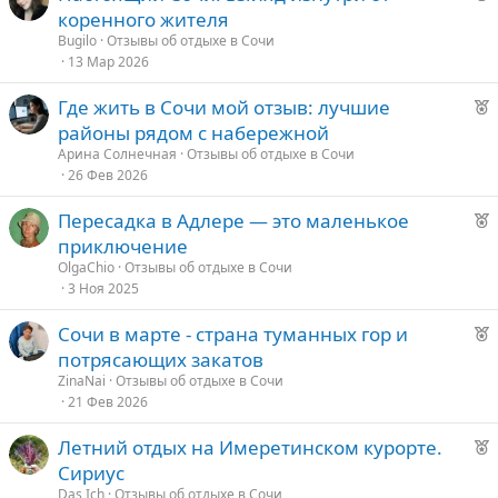
е
коренного жителя
к
Bugilo
Отзывы об отдыхе в Сочи
о
13 Мар 2026
Р
Где жить в Сочи мой отзыв: лучшие
е
е
районы рядом с набережной
к
д
Арина Солнечная
Отзывы об отдыхе в Сочи
о
26 Фев 2026
у
е
Р
Пересадка в Адлере — это маленькое
е
е
приключение
к
д
OlgaChio
Отзывы об отдыхе в Сочи
о
3 Ноя 2025
у
е
Р
Сочи в марте - страна туманных гор и
е
е
потрясающих закатов
к
д
ZinaNai
Отзывы об отдыхе в Сочи
о
21 Фев 2026
у
е
Р
Летний отдых на Имеретинском курорте.
е
е
Сириус
к
д
Das Ich
Отзывы об отдыхе в Сочи