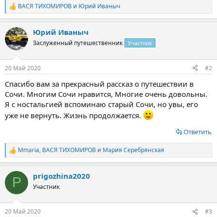
ВАСЯ ТИХОМИРОВ
и
Юрий Иваныч
Р
е
а
Юрий Иваныч
к
ц
Заслуженный путешественник
Участник
и
и
:
20 Май 2020
#2
Спасибо вам за прекрасный рассказ о путешествии в
Сочи. Многим Сочи нравится, Многие очень довольны.
Я с ностальгией вспоминаю старый Сочи, но увы, его
уже не вернуть. Жизнь продолжается.
Ответить
Mmaria
,
ВАСЯ ТИХОМИРОВ
и
Мария Серебрянская
Р
е
а
prigozhina2020
к
P
ц
Участник
и
и
:
20 Май 2020
#3