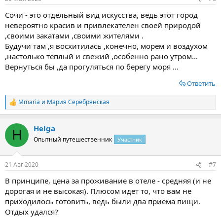
Сочи - это отдельный вид искусства, ведь этот город
невероятно красив и привлекателен своей природой
,своими закатами ,своими жителями .
Будучи там ,я восхитилась ,конечно, морем и воздухом
,настолько тёплый и свежий ,особенно рано утром...
Вернуться бы ,да прогуляться по берегу моря ...
Ответить
Mmaria
и
Мария Серебрянская
Р
е
а
Helga
к
H
ц
Опытный путешественник
Участник
и
и
:
21 Авг 2020
#7
В принципе, цена за проживание в отеле - средняя (и не
дорогая и не высокая). Плюсом идет то, что вам не
приходилось готовить, ведь были два приема пищи.
Отдых удался?