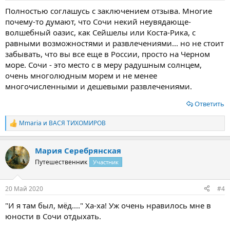
Полностью соглашусь с заключением отзыва. Многие
почему-то думают, что Сочи некий неувядающе-
волшебный оазис, как Сейшелы или Коста-Рика, с
равными возможностями и развлечениями... но не стоит
забывать, что вы все еще в России, просто на Черном
море. Сочи - это место с в меру радушным солнцем,
очень многолюдным морем и не менее
многочисленными и дешевыми развлечениями.
Ответить
Mmaria
и
ВАСЯ ТИХОМИРОВ
Р
е
а
Мария Серебрянская
к
ц
Путешественник
Участник
и
и
:
20 Май 2020
#4
"И я там был, мёд...." Ха-ха! Уж очень нравилось мне в
юности в Сочи отдыхать.