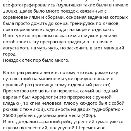
все фотографировались (мультяшки такие были в начале
2000х). Далее было много поездок, связанных с
соревнованиями и сборами, основная задача на которых
была просто дожить до конца, тренируясь по 8 часов,
пока нормальные люди ходят на море и отдыхают.
И вот уже во взрослом возрасте мы с мужем решили
возобновить эту прекрасную традицию - в начале
августа хоть на чуть-чуть, но заскочить в этот манящий
город.
Поездок с тех пор было много.
В этот раз решили лететь, потому что всю романтику
путешествий на машине мы уже прочувствовали в
прошлый раз (посвящу этому отдельный рассказ).
Просмотрев все цены на перелеты, самый выгодный
вариант был Аэрофлот (и это прекрасно) с ручной
кладью ( 10 кг на человека, плюс у каждого был с собой
рюкзак с техникой). Стоимость на двоих туда-обратно -
26000 рублей с детализацией места (400р).
И вот дождались...ранний рейс, утренний туман уже со
вкусом путешествий, полупустой Шереметьево,