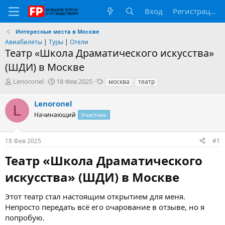
Вход
Регистрация
Интересные места в Москве
Авиабилеты
|
Туры
|
Отели
Театр «Школа Драматического искусства»
(ШДИ) в Москве
А
Д
Т
Lenoronel
18 Фев 2025
москва
театр
в
а
е
т
т
г
Lenoronel
L
о
а
и
Начинающий
Участник
р
н
т
а
е
ч
18 Фев 2025
#1
м
а
ы
л
Театр «Школа Драматического
а
искусства» (ШДИ) в Москве​
Этот театр стал настоящим открытием для меня.
Непросто передать всё его очарование в отзыве, но я
попробую.