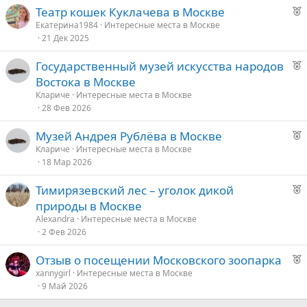
Р
Театр кошек Куклачева в Москве
е
Екатерина1984
Интересные места в Москве
21 Дек 2025
к
о
Р
Государственный музей искусства народов
е
Востока в Москве
е
к
Клариче
Интересные места в Москве
о
28 Фев 2026
д
у
Р
Музей Андрея Рублёва в Москве
е
е
е
Клариче
Интересные места в Москве
18 Мар 2026
к
д
о
у
Р
Тимирязевский лес – уголок дикой
е
е
природы в Москве
е
к
Alexandra
Интересные места в Москве
о
2 Фев 2026
д
у
Р
Отзыв о посещении Московского зоопарка
е
е
е
xannygirl
Интересные места в Москве
9 Май 2026
к
д
о
у