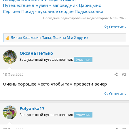
Путешествие в музей – заповедник Царицыно
Сергиев Посад - духовное сердце Подмосковья
Последнее редактирование модератором:
6 Сен 2025
Ответить
Лилия Козакевич
,
Tania
,
Полина М
и 2 других
Р
е
а
Оксана Петько
к
ц
Заслуженный путешественник
Участник
и
и
:
18 Фев 2025
#2
Очень хорошее место чтобы там провести вечер
Ответить
Polyanka17
Заслуженный путешественник
Участник