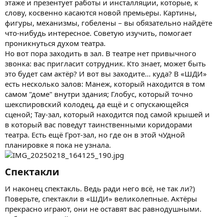
этаже и презентует работы и инсталляции, которые, к
слову, косвенно касаются новой премьеры. Картины,
фигуры, механизмы, гобелены – вы обязательно найдёте
что-нибудь интересное. Советую изучить, помогает
проникнуться духом театра.
Но вот пора заходить в зал. В театре нет привычного
звонка: вас пригласит сотрудник. Кто знает, может быть
это будет сам актёр? И вот вы заходите... куда? В «ШДИ»
есть несколько залов: Манеж, который находится в том
самом "доме" внутри здания; Глобус, который точно
шекспировский колодец, да ещё и с опускающейся
сценой; Тау-зал, который находится под самой крышей и
в который вас поведут таинственными коридорами
театра. Есть ещё Грот-зал, но где он в этой чУдной
планировке я пока не узнала.
Спектакли​
И наконец спектакль. Ведь ради него всё, не так ли?)
Поверьте, спектакли в «ШДИ» великолепные. Актёры
прекрасно играют, они не оставят вас равнодушными.