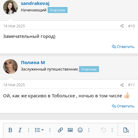
sandrakovaj
к
ц
Начинающий
Участник
и
и
:
14 Ноя 2025
#10
Замечательный город)
Ответить
Полина М
Заслуженный путешественник
Участник
14 Ноя 2025
#11
Ой, как же красиво в Тобольске , ночью в том числе
Ответить
Нумерованный список
Жирный
Курсив
Дополнительно...
Список
Дополнительно...
Вставить ссылку
Вставить изображение
Смайлы
Дополнительно...
Отменить
Дополнительн
Предп