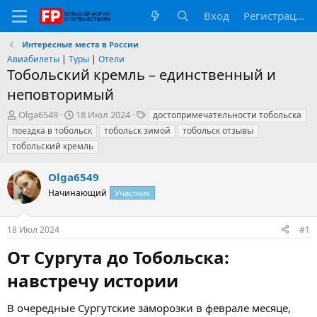
Вход
Регистрация
Интересные места в России
Авиабилеты
|
Туры
|
Отели
Тобольский кремль – единственный и
неповторимый
А
Д
Т
Olga6549
18 Июл 2024
достопримечательности тобольска
в
а
е
поездка в тобольск
тобольск зимой
тобольск отзывы
т
т
г
тобольский кремль
о
а
и
р
н
Olga6549
т
а
е
ч
Начинающий
Участник
м
а
ы
л
а
18 Июл 2024
#1
От Сургута до Тобольска:
навстречу истории​
В очередные Сургутские заморозки в феврале месяце,