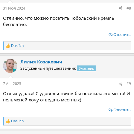
31 Июл 2024
#8
Отлично, что можно посетить Тобольский кремль
бесплатно.
Ответить
Das Ich
Р
е
а
Лилия Козакевич
к
ц
Заслуженный путешественник
Участник
и
и
:
7 Авг 2025
#9
Отдых удался! С удовольствием бы посетила это место! И
пельменей хочу отведать местных)
Ответить
Das Ich
Р
е
а