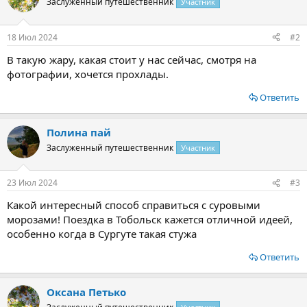
Заслуженный путешественник
Участник
и
и
:
18 Июл 2024
#2
В такую жару, какая стоит у нас сейчас, смотря на
фотографии, хочется прохлады.
Ответить
Полина пай
Заслуженный путешественник
Участник
23 Июл 2024
#3
Какой интересный способ справиться с суровыми
морозами! Поездка в Тобольск кажется отличной идеей,
особенно когда в Сургуте такая стужа
Ответить
Оксана Петько