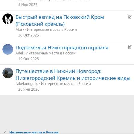
о
4 Ноя 2025
д
у
Р
Быстрый взгляд на Псковский Кром
е
е
е
(Псковский кремль)
к
д
Mark
Интересные места в России
о
30 Окт 2025
у
е
Р
Подземелья Нижегородского кремля
е
е
Аdel
Интересные места в России
19 Окт 2025
к
д
о
у
Путешествие в Нижний Новгород:
е
Нижегородский Кремль и исторические виды
е
Nikelandgello
Интересные места в России
26 Янв 2026
д
у
е
Интересные места в России