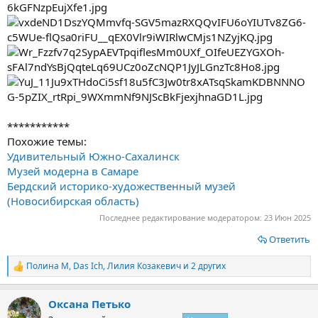
***********
Похожие темы:
Удивительный Южно-Сахалинск
Музей модерна в Самаре
Бердский историко-художественный музей
(Новосибирская область)
Последнее редактирование модератором:
23 Июн 2025
Ответить
Полина М
,
Das Ich
,
Лилия Козакевич
и 2 других
Р
е
а
Оксана Петько
к
ц