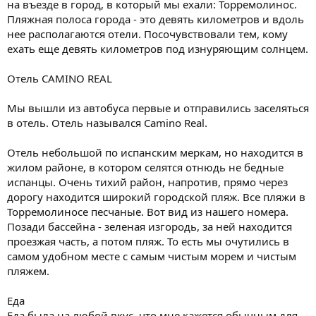
на въезде в город, в который мы ехали: Торремолинос.
Пляжная полоса города - это девять километров и вдоль
нее располагаются отели. Посочувствовали тем, кому
ехать еще девять километров под изнуряющим солнцем.
Отель CAMINO REAL
Мы вышли из автобуса первые и отправились заселяться
в отель. Отель назывался Camino Real.
Отель небольшой по испанским меркам, но находится в
жилом районе, в котором селятся отнюдь не бедные
испанцы. Очень тихий район, напротив, прямо через
дорогу находится широкий городской пляж. Все пляжи в
Торремолиносе песчаные. Вот вид из нашего номера.
Позади бассейна - зеленая изгородь, за ней находится
проезжая часть, а потом пляж. То есть мы очутились в
самом удобном месте с самым чистым морем и чистым
пляжем.
Еда
Еда была на любой вкус, что мне кажется обычным для