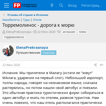
Вход
Регистрация
Отзывы об отдыхе в Испании
Авиабилеты
|
Туры
|
Отели
Торремолинос - дорога к морю
А
Д
Т
ElenaPrekrasnaya
22 Июн 2020
испания
пляж
в
а
е
торремолинос
т
т
г
о
а
и
ElenaPrekrasnaya
р
н
т
Путешественник
а
Участник
е
ч
м
а
22 Июн 2020
#1
ы
л
а
Испания. Мы прилетели в Малагу (кстати ее “зовут”
МАлага, ударение на первый слог). Небольшой аэропорт,
толпы народа, говорят на незнакомом языке, сначала
растерялись, но потом нашли свой автобус и поехали.
Это обычная практика туристических фирм: собираться в
один автобус и ехать по отелям, развозя туристов. Нам
очень повезло, что наш отель располагался практически