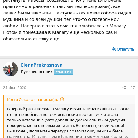
значит, своя специфика. Это фламенко. Я видела первый раз,
практично в районах с такими температурами), все
это надо видеть. Это отель, это местные исполнители, наверное
лавки были закрыты. На ступеньках возле собора сидел
не слишком искушенные публикой, но как они отдаются танцу,
мужчина и со всей душой пел что-то о потерянной
это такая экспрессия, это нужно видеть. Посмотрите не лицо
любви. Наверно в этот момент я влюбилась в Малагу.
танцора - он живет этим танцем, этой минутой.
Потом я приезжала в Малагу еще несколько раз и
Посмотреть вложение 14480
обязательно съезжу еще.
Посмотреть вложение 14482
Ну и народ, сидящий за столиками, он в восторге. Конечно, все
Ответить
это подогревается алкоголем, который “льется рекой”, народ
снует к бару и обратно. Но все в пределах разумного, не было
ElenaPrekrasnaya
ни одного некрасивого поступка за все время нашего
пребывания. Мы были неделю в отеле.
Путешественник
Участник
Посмотреть вложение 14481
Конечно, не каждый день фламенко. Были шоу с попугаями,
было караоке, я так к я люблю петь, то исполнила “ Yesterday” ,
24 Июн 2020
#7
думаю, что неплохо) Были танцы, в том числе и для детей.
Костя Соколов написал(а):
С нами рядом за столиком оказалась чешская пара: мама и сын
В первый раз я поехал в Малагу изучать испанский язык. Тогда
лет шестнадцати - восемнадцати. Поскольку моя сестра знает
я еще не побывал во всех испанский провинциях и знала
чешский, а они, особенно мама юноши, немного знает русский,
только Каталонию (зато довольно досконально). Андалусия
то мы очень хорошо общались каждый вечер, играли в карты,
покорила меня с первых же минут. Во-первых, своей жарой!
смотрели анимацию, и так как у них был тариф “все включено”,
Был конец июля и температура по моим ощущениям была
пили коктейли бесплатно. Кстати, многие чехи учили русский
градусов на 10 выше, чем в Каталонии, а может даже больше.
раньше в школе, и многие его знают. Конечно, не молодежь, а