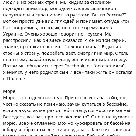
люди и из разных стран. Мы сидим за столиком,
подходит аниматор, молодой человек славянской
наружности и спрашивает на русском: “Вы из России?”
Вот он просто уже видит людей и понимает, откуда кто)
Разговорились, он поляк, но в свое время жил в
Украине. Очень хорошо говорит по - русски. Мы
расспросили, как он здесь оказался. А он из той серии,
знаете, про таких говорят - "человек мира". Ездит из
страны в страну, подрабатывает, смотрит на мир. Отель
платит ему заработную плату, оплачивает жилье и еду.
Потом мы общались через Facebook, он “остепенился”,
женился, у него родился сын и все - таки жить он остался
в Польше.
Море
Море - это отдельная тема. При отеле есть бассейн, но
честно сказать не понимаю, зачем купаться в бассейне,
если в двухстах метрах от тебя плещутся морские волны.
Вот здесь, как раз, про “все включено”. Оно и не пускает к
морю. Все же оплачено, можно курсировать от бассейна
к бару и обратно и все, жизнь удалась. Крепкие напитки
были платно, а коктейли, например “Бейлиз”, пейте