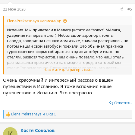
и
:
22 Июн 2020
#5
ElenaPrekrasnaya написал(а):
Испания. Мы прилетели в Малагу (кстати ее “зовут” МАлага,
ударение на первый слог). Небольшой аэропорт, толпы
народа, говорят на незнакомом языке, сначала растерялись, но
потом нашли свой автобус и поехали. Это обычная практика
туристических фирм: собираться в один автобус и ехать по
отелям, развозя туристов. Нам очень повезло, что наш отель
располагался практически на въезде в город, в который мы
ехали: Торремолинос. Пляжная полоса города - это девять
Нажмите для раскрытия...
километров и вдоль нее располагаются отели.
Посочувствовали тем, кому ехать еще девять километров под
Очень красочный и интересный рассказ о вашем
изнуряющим солнцем.
путешествии в Испанию. Я тоже вспомнил наше
путешествие в Испанию. Это прекрасно.
Отель CAMINO REAL
Ответить
Мы вышли из автобуса первые и отправились заселяться в
отель. Отель назывался Camino Real.
ElenaPrekrasnaya
и
OlgaС
Р
е
Посмотреть вложение 14475
а
Посмотреть вложение 14499
Костя Соколов
к
К
Отель небольшой по испанским меркам, но находится в