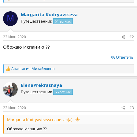
е
а
Margarita Kudryavtseva
к
M
ц
Путешественник
Участник
и
и
:
22 Июн 2020
#2
Обожаю Испанию ??
Ответить
Анастасия Михайловна
Р
е
а
ElenaPrekrasnaya
к
ц
Путешественник
Участник
и
и
:
22 Июн 2020
#3
Margarita Kudryavtseva написал(а):
Обожаю Испанию ??