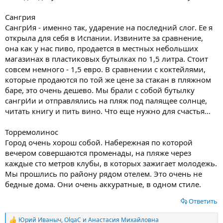
Сангрия
СангрИя - именно так, ударение на последний слог. Ее я
открыла для себя в Испании. Извините за сравнение,
она как у нас пиво, продается в местных небольших
магазинах в пластиковых бутылках по 1,5 литра. Стоит
совсем немного - 1,5 евро. В сравнении с коктейлями,
которые продаются по той же цене за стакан в пляжном
баре, это очень дешево. Мы брали с собой бутылку
сангрИи и отправлялись на пляж под палящее солнце,
читать книгу и пить вино. Что еще нужно для счастья...
Торремолинос
Город очень хорош собой. Набережная по которой
вечером совершаются променады, на пляже через
каждые сто метров клубы, в которых зажигает молодежь.
Мы прошлись по району рядом отелем. Это очень не
бедные дома. Они очень аккуратные, в одном стиле.
Ответить
Юрий Иваныч
,
OlgaС
и
Анастасия Михайловна
Р