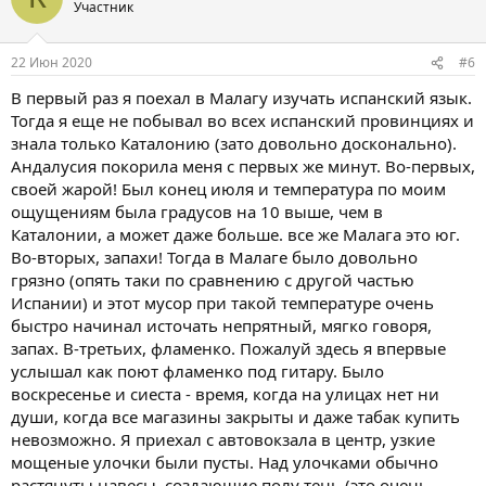
ц
Участник
жилом районе, в котором селятся отнюдь не бедные испанцы.
и
Очень тихий район, напротив, прямо через дорогу находится
и
широкий городской пляж. Все пляжи в Торремолиносе
:
22 Июн 2020
#6
песчаные. Вот вид из нашего номера. Позади бассейна -
зеленая изгородь, за ней находится проезжая часть, а потом
В первый раз я поехал в Малагу изучать испанский язык.
пляж. То есть мы очутились в самом удобном месте с самым
Тогда я еще не побывал во всех испанский провинциях и
чистым морем и чистым пляжем.
знала только Каталонию (зато довольно досконально).
Андалусия покорила меня с первых же минут. Во-первых,
Посмотреть вложение 14476
своей жарой! Был конец июля и температура по моим
Посмотреть вложение 14477
Еда
ощущениям была градусов на 10 выше, чем в
Каталонии, а может даже больше. все же Малага это юг.
Еда была на любой вкус, что мне кажется обычным для отелей.
Во-вторых, запахи! Тогда в Малаге было довольно
Camino Real имеет классификацию 4 звезды, поэтому с едой тут
грязно (опять таки по сравнению с другой частью
все в порядке. Мы покупали не “все включено”, а просто:
Испании) и этот мусор при такой температуре очень
завтрак, обед и ужин. Главное было не еда, а море. И это было
быстро начинал источать непрятный, мягко говоря,
правильное решение, об этом позже.
запах. В-третьих, фламенко. Пожалуй здесь я впервые
Посмотреть вложение 14478
услышал как поют фламенко под гитару. Было
Посмотреть вложение 14479
воскресенье и сиеста - время, когда на улицах нет ни
Вечерние развлечения в отеле (анимация)
души, когда все магазины закрыты и даже табак купить
невозможно. Я приехал с автовокзала в центр, узкие
Я никогда не была в Турции, никогда не знала, что такое
мощеные улочки были пусты. Над улочками обычно
анимация. Но я была поражена, мне очень понравилось, как
отель заботится о своих гостях. Ну и потом, это Испания,
растянуты навесы, создающие полу тень (это очень