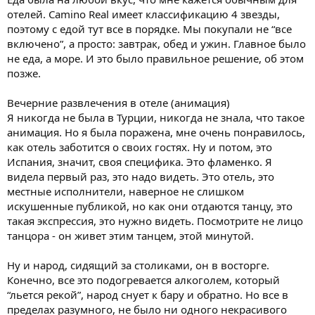
отелей. Camino Real имеет классификацию 4 звезды,
поэтому с едой тут все в порядке. Мы покупали не “все
включено”, а просто: завтрак, обед и ужин. Главное было
не еда, а море. И это было правильное решение, об этом
позже.
Вечерние развлечения в отеле (анимация)
Я никогда не была в Турции, никогда не знала, что такое
анимация. Но я была поражена, мне очень понравилось,
как отель заботится о своих гостях. Ну и потом, это
Испания, значит, своя специфика. Это фламенко. Я
видела первый раз, это надо видеть. Это отель, это
местные исполнители, наверное не слишком
искушенные публикой, но как они отдаются танцу, это
такая экспрессия, это нужно видеть. Посмотрите не лицо
танцора - он живет этим танцем, этой минутой.
Ну и народ, сидящий за столиками, он в восторге.
Конечно, все это подогревается алкоголем, который
“льется рекой”, народ снует к бару и обратно. Но все в
пределах разумного, не было ни одного некрасивого