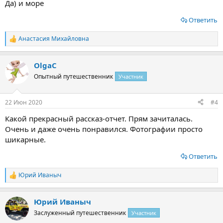
Да) и море
Ответить
Анастасия Михайловна
Р
е
а
OlgaС
к
ц
Опытный путешественник
Участник
и
и
:
22 Июн 2020
#4
Какой прекрасный рассказ-отчет. Прям зачиталась.
Очень и даже очень понравился. Фотографии просто
шикарные.
Ответить
Юрий Иваныч
Р
е
а
Юрий Иваныч
к
ц
Заслуженный путешественник
Участник
и