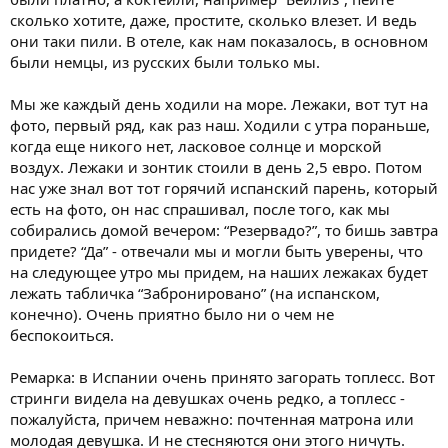
сколько хотите, даже, простите, сколько влезет. И ведь
они таки пили. В отеле, как нам показалось, в основном
были немцы, из русских были только мы.
Мы же каждый день ходили на море. Лежаки, вот тут на
фото, первый ряд, как раз наш. Ходили с утра пораньше,
когда еще никого нет, ласковое солнце и морской
воздух. Лежаки и зонтик стоили в день 2,5 евро. Потом
нас уже знал вот тот горячий испанский парень, который
есть на фото, он нас спрашивал, после того, как мы
собирались домой вечером: “Резервадо?”, то бишь завтра
придете? “Да” - отвечали мы и могли быть уверены, что
на следующее утро мы придем, на наших лежаках будет
лежать табличка “Забронировано” (на испанском,
конечно). Очень приятно было ни о чем не
беспокоиться.
Ремарка: в Испании очень принято загорать топлесс. Вот
стринги видела на девушках очень редко, а топлесс -
пожалуйста, причем неважно: почтенная матрона или
молодая девушка. И не стесняются они этого ничуть.