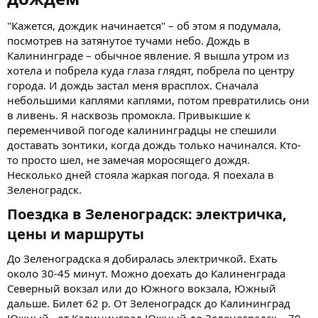
"Кажется, дождик начинается" – об этом я подумала,
посмотрев на затянутое тучами небо. Дождь в
Калининграде – обычное явление. Я вышла утром из
хотела и побрела куда глаза глядят, побрела по центру
города. И дождь застал меня врасплох. Сначала
небольшими каплями каплями, потом превратились они
в ливень. Я насквозь промокла. Привыкшие к
переменчивой погоде калининградцы не спешили
доставать зонтики, когда дождь только начинался. Кто-
то просто шел, не замечая моросящего дождя.
Несколько дней стояла жаркая погода. Я поехала в
Зеленоградск.
Поездка в Зеленоградск: электричка,
цены и маршруты​
До Зеленоградска я добиралась электричкой. Ехать
около 30-45 минут. Можно доехать до Калиненграда
Северный вокзал или до Южного вокзала, Южный
дальше. Билет 62 р. От Зеленоградск до Калининград
Южный , от Калининград Южный до Зеленоградск – 70