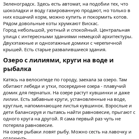
Зеленоградск. Здесь есть автомат, на подобии тех, что
шоколадки и воду газированную продают, но только в
них кошачий корм, можно купить и покормить котов.
Рядом довольные коты хрумкают Вискас.
Город небольшой, уютный и спокойный. Центральная
улица с интересными зданиями немецкой архитектуры.
Двухэтажные и одноэтажные домики с черепичной
крышей. Есть старые развалившиеся здания.
Озеро с лилиями, круги на воде и
рыбалка​
Катясь на велосипеде по городу, заехала за озеро. Там
обитают лебеди и утки, посередине озера - плавучий
домик для пернатых. На озере растут кувшинки и даже
лилии. Есть забавные круги, установленные на воде,
круглые, напоминающие листья кувшинок. Взрослые и
дети балансируя и пытаясь найти равновесие, прыгают с
одного круга на другой. Я сама первый раз чуть не
потеряла равновесие.
На озере рыбаки ловят рыбу. Можно сесть на лавочку и
отдохнуть.