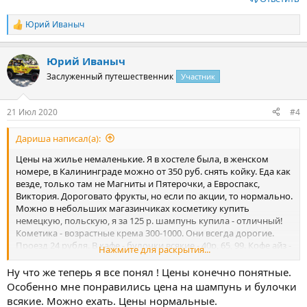
Юрий Иваныч
Р
е
а
Юрий Иваныч
к
ц
Заслуженный путешественник
Участник
и
и
:
21 Июл 2020
#4
Дариша написал(а):
Цены на жилье немаленькие. Я в хостеле была, в женском
номере, в Калининграде можно от 350 руб. снять койку. Еда как
везде, только там не Магниты и Пятерочки, а Евроспакс,
Виктория. Дороговато фрукты, но если по акции, то нормально.
Можно в небольших магазинчиках косметику купить
немецкую, польскую, я за 125 р. шампунь купила - отличный!
Кометика - возрастные крема 300-1000. Они всегда дорогие.
Проезд 24 рубля. В кафе - булочки всякие - 40р, 65, 99. Кофе айз -
Нажмите для раскрытия...
75 р.
Ну что же теперь я все понял ! Цены конечно понятные.
Особенно мне понравились цена на шампунь и булочки
всякие. Можно ехать. Цены нормальные.