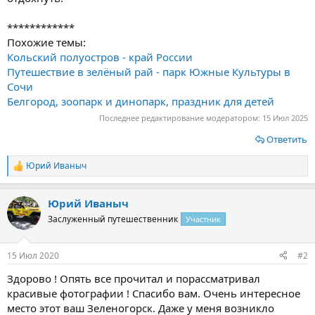
************
Похожие темы:
Кольский полуостров - край России
Путешествие в зелёный рай - парк Южные Культуры в
Сочи
Белгород, зоопарк и динопарк, праздник для детей
Последнее редактирование модератором:
15 Июл 2025
Ответить
Юрий Иваныч
Р
е
а
Юрий Иваныч
к
ц
Заслуженный путешественник
Участник
и
и
:
15 Июл 2020
#2
Здорово ! Опять все прочитал и порассматривал
красивые фотографии ! Спасибо вам. Очень интересное
место этот ваш Зеленогорск. Даже у меня возникло