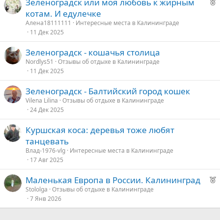
Р
Зеленоградск или моя любовь к жирным
е
котам. И едулечке
к
Алена18111111
Интересные места в Калининграде
о
11 Дек 2025
Зеленоградск - кошачья столица
е
Nordlys51
Отзывы об отдыхе в Калининграде
11 Дек 2025
д
у
Зеленоградск - Балтийский город кошек
е
Vilena Lilina
Отзывы об отдыхе в Калининграде
24 Дек 2025
Куршская коса: деревья тоже любят
танцевать
Влад-1976-vlg
Интересные места в Калининграде
17 Авг 2025
Р
Маленькая Европа в России. Калининград
е
Stololga
Отзывы об отдыхе в Калининграде
7 Янв 2026
к
о