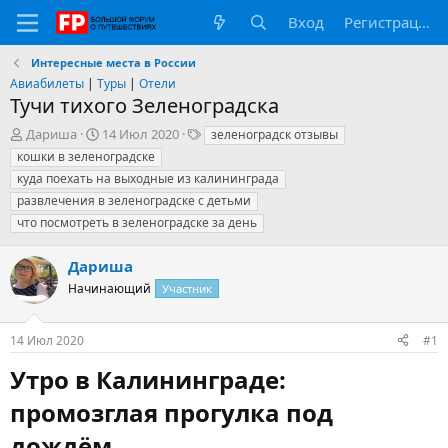
Вход
Регистрация
Интересные места в России
Авиабилеты
|
Туры
|
Отели
Тучи тихого Зеленоградска
А
Д
Т
Дариша
14 Июл 2020
зеленоградск отзывы
в
а
е
кошки в зеленоградске
т
т
г
куда поехать на выходные из калининграда
о
а
и
развлечения в зеленоградске с детьми
р
н
что посмотреть в зеленоградске за день
т
а
е
ч
м
а
Дариша
ы
л
Начинающий
Участник
а
14 Июл 2020
#1
Утро в Калининграде:
промозглая прогулка под
дождём​