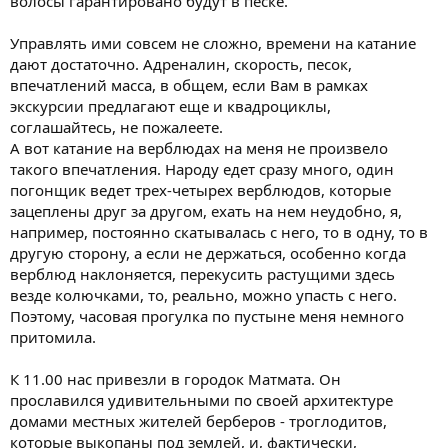
волосы гарантировано будут в песке.
Управлять ими совсем не сложно, времени на катание
дают достаточно. Адреналин, скорость, песок,
впечатлений масса, в общем, если Вам в рамках
экскурсии предлагают еще и квадроциклы,
соглашайтесь, не пожалеете.
А вот катание на верблюдах на меня не произвело
такого впечатления. Народу едет сразу много, один
погонщик ведет трех-четырех верблюдов, которые
зацеплены друг за другом, ехать на нем неудобно, я,
например, постоянно скатывалась с него, то в одну, то в
другую сторону, а если не держаться, особенно когда
верблюд наклоняется, перекусить растущими здесь
везде колючками, то, реально, можно упасть с него.
Поэтому, часовая прогулка по пустыне меня немного
притомила.
К 11.00 нас привезли в городок Матмата. Он
прославился удивительными по своей архитектуре
домами местных жителей берберов - троглодитов,
которые выкопаны под землей, и, фактически,