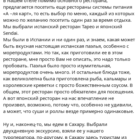
в нашем отеле помимо основного ресторана,
предлагается посетить еще рестораны системы питания
«А –ля карт», то есть выбор по меню, каждый из которых
можно по желанию посетить один раз за время отдыха.
Мы выбрали испанский ресторан Тарео и японский
Sendai.
Мы были в Испании и ни один раз, и знаем, какая может
быть вкусная настоящая испанская паэлья, особенно с
морепродуктами. Но так, как приготовили ее в этом
ресторане, мне просто Вам не описать, это надо только
пробовать. Паэлья было просто изумительная,
морепродуктов очень много. И остальные блюда тоже,
как великолепна была приготовлена рыба, кальмары и
королевские креветки с просто божественным соусом. В
общем, этот ресторан просто обязателен для посещения.
А вот японский ресторан на нас впечатление не
произвел, возможно, потому что, особенно не удивили,
а может, что суши и роллы везде примерно одинаковые.
Ну и, наконец-то, мы едем в Сахару. Выбрали
двухдневную экскурсию, взяли ее у нашего
туроператора, по-другому, в Сахару здесь туристам из