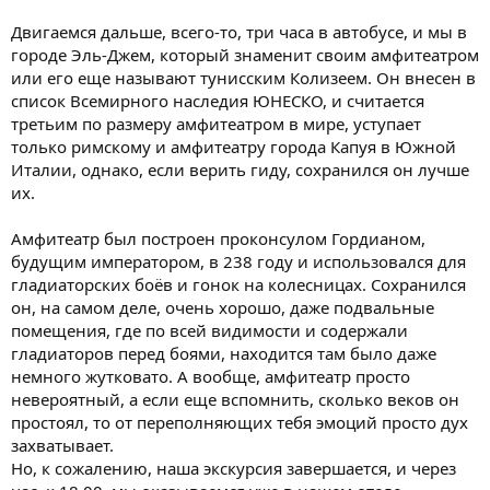
Двигаемся дальше, всего-то, три часа в автобусе, и мы в
городе Эль-Джем, который знаменит своим амфитеатром
или его еще называют тунисским Колизеем. Он внесен в
список Всемирного наследия ЮНЕСКО, и считается
третьим по размеру амфитеатром в мире, уступает
только римскому и амфитеатру города Капуя в Южной
Италии, однако, если верить гиду, сохранился он лучше
их.
Амфитеатр был построен проконсулом Гордианом,
будущим императором, в 238 году и использовался для
гладиаторских боёв и гонок на колесницах. Сохранился
он, на самом деле, очень хорошо, даже подвальные
помещения, где по всей видимости и содержали
гладиаторов перед боями, находится там было даже
немного жутковато. А вообще, амфитеатр просто
невероятный, а если еще вспомнить, сколько веков он
простоял, то от переполняющих тебя эмоций просто дух
захватывает.
Но, к сожалению, наша экскурсия завершается, и через