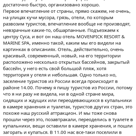
достаточно быстро, организовано хорошо.
Первое впечатление от страны, прямо скажем, не очень,
на улицах кучи мусора, грязь, отели, по которым
развозим туристов, впечатление вообще не производят,
невзрачные какие-то, обшарпанные. Подъезжаем к
центру Суса, и вот он наш отель MOVENPICK RESORT &
MARINE SPA, именно такой, каким мы его видели на
картинках в описаниях. Отель, действительно, очень
красивый, современный, новый, на его территории
расположено несколько открытых бассейнов, закрытый
бассейн, у него есть свой большой пляж, хотя
территория у отеля и небольшая.
Одно только но,
заселение туристов из России всегда происходит в
районе 14.00. Почему я пишу туристов из России, потому
что я ни разу не видела, ни в одной стране мира,
сидящих и ждущих или переодевающихся в купальники
в камере хранения и туалетах, туристов других стран, это
похоже наш русский аттракцион. И мы тоже снова
прошли через это, позавтракали, переоделись в туалете в
купальники, вещи оставили в камере хранения, и пошли
загорать и купаться. В 11.00 нас все-таки поселили в