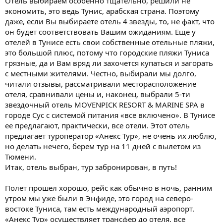
Отель выбираем особенно тщательно, решили не
экономить, это ведь Тунис, арабская страна. Поэтому
даже, если Вы выбираете отель 4 звезды, то, не факт, что
он будет соответствовать Вашим ожиданиям. Еще у
отелей в Тунисе есть свои собственные отельные пляжи,
это большой плюс, потому что городские пляжи Туниса
грязные, да и Вам вряд ли захочется купаться и загорать
с местными жителями. Честно, выбирали мы долго,
читали отзывы, рассматривали месторасположение
отеля, сравнивали цены и, наконец, выбрали 5-ти
звездочный отель MOVENPICK RESORT & MARINE SPA в
городе Сус с системой питания «все включено». В Тунисе
ее предлагают, практически, все отели. Этот отель
предлагает туроператор «Анекс Тур», не очень их люблю,
но делать нечего, берем тур на 11 дней с вылетом из
Тюмени.
Итак, отель выбран, тур забронирован, в путь!
Полет прошел хорошо, рейс как обычно в ночь, ранним
утром мы уже были в Энфиде, это город на северо-
востоке Туниса, там есть международный аэропорт.
«Анекс Тур» осуществляет трансфер до отеля, все