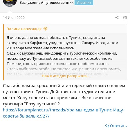
Заслуженный путешественник
Участник
14 Июн 2020
#5
Эллина написал(а):
Я очень давно хотела побывать в Тунисе, съездить на
экскурсию в Карфаген, увидеть пустыню Сахару. И вот, летом
2018 года мое желание исполнилось.
Отдых с мужем решили доверить туристической компании,
поскольку до Туниса добраться не так легко, особенно из
Тюмени, снять приличное жилье тоже проблематично.
Отель выбираем особенно тщательно, решили не экономить,
это ведь Тунис, арабская страна. Поэтому даже, если Вы
Нажмите для раскрытия...
выбираете отель 4 звезды, то, не факт, что он будет
соответствовать Вашим ожиданиям. Еще у отелей в Тунисе есть
Спасибо вам за красочный и интересный отзыв о вашем
свои собственные отельные пляжи, это большой плюс, потому
путешествии в Тунис. Действительно удивительное
что городские пляжи Туниса грязные, да и Вам вряд ли
место. Хочу спросить вы привезли себе в качестве
захочется купаться и загорать с местными жителями. Честно,
сувенира "Розу пустыни" ?
выбирали мы долго, читали отзывы, рассматривали
https://forumplanet.ru/threads/Ура-мы-едем-в-Тунис-Ищу-
месторасположение отеля, сравнивали цены и, наконец,
советы-бывалых.927/
выбрали 5-ти звездочный отель MOVENPICK RESORT & MARINE
SPA в городе Сус с системой питания «все включено». В Тунисе
Ответить
ее предлагают, практически, все отели. Этот отель предлагает