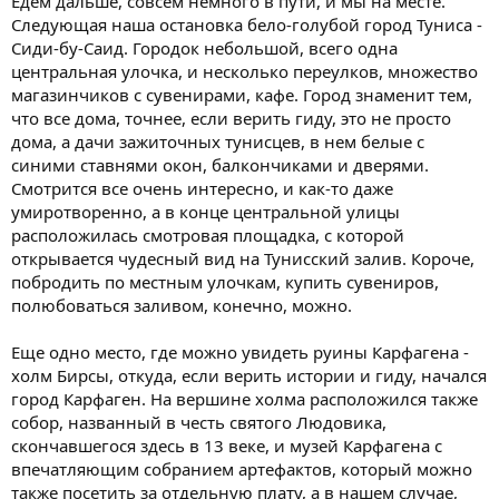
Едем дальше, совсем немного в пути, и мы на месте.
Следующая наша остановка бело-голубой город Туниса -
Сиди-бу-Саид. Городок небольшой, всего одна
центральная улочка, и несколько переулков, множество
магазинчиков с сувенирами, кафе. Город знаменит тем,
что все дома, точнее, если верить гиду, это не просто
дома, а дачи зажиточных тунисцев, в нем белые с
синими ставнями окон, балкончиками и дверями.
Смотрится все очень интересно, и как-то даже
умиротворенно, а в конце центральной улицы
расположилась смотровая площадка, с которой
открывается чудесный вид на Тунисский залив. Короче,
побродить по местным улочкам, купить сувениров,
полюбоваться заливом, конечно, можно.
Еще одно место, где можно увидеть руины Карфагена -
холм Бирсы, откуда, если верить истории и гиду, начался
город Карфаген. На вершине холма расположился также
собор, названный в честь святого Людовика,
скончавшегося здесь в 13 веке, и музей Карфагена с
впечатляющим собранием артефактов, который можно
также посетить за отдельную плату, а в нашем случае,