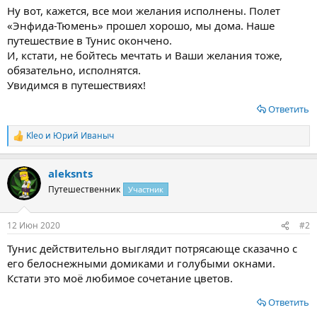
Ну вот, кажется, все мои желания исполнены. Полет
«Энфида-Тюмень» прошел хорошо, мы дома. Наше
путешествие в Тунис окончено.
И, кстати, не бойтесь мечтать и Ваши желания тоже,
обязательно, исполнятся.
Увидимся в путешествиях!
Ответить
Kleo
и
Юрий Иваныч
Р
е
а
aleksnts
к
ц
Путешественник
Участник
и
и
:
12 Июн 2020
#2
Тунис действительно выглядит потрясающе сказачно с
его белоснежными домиками и голубыми окнами.
Кстати это моё любимое сочетание цветов.
Ответить