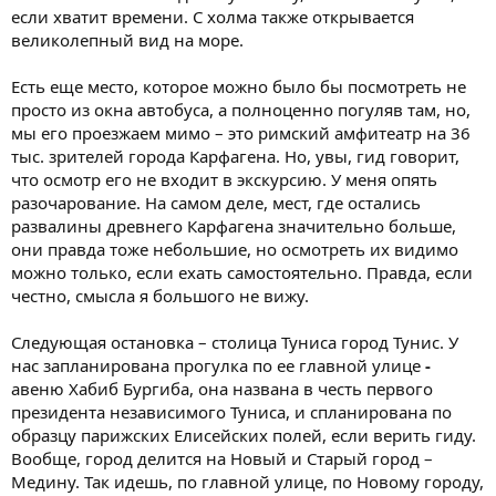
если хватит времени. С холма также открывается
великолепный вид на море.
Есть еще место, которое можно было бы посмотреть не
просто из окна автобуса, а полноценно погуляв там, но,
мы его проезжаем мимо – это римский амфитеатр на 36
тыс. зрителей города Карфагена. Но, увы, гид говорит,
что осмотр его не входит в экскурсию. У меня опять
разочарование. На самом деле, мест, где остались
развалины древнего Карфагена значительно больше,
они правда тоже небольшие, но осмотреть их видимо
можно только, если ехать самостоятельно. Правда, если
честно, смысла я большого не вижу.
Следующая остановка – столица Туниса город Тунис. У
нас запланирована прогулка по ее главной улице
-
авеню Хабиб Бургиба, она названа в честь первого
президента независимого Туниса, и спланирована по
образцу парижских Елисейских полей, если верить гиду.
Вообще, город делится на Новый и Старый город –
Медину. Так идешь, по главной улице, по Новому городу,