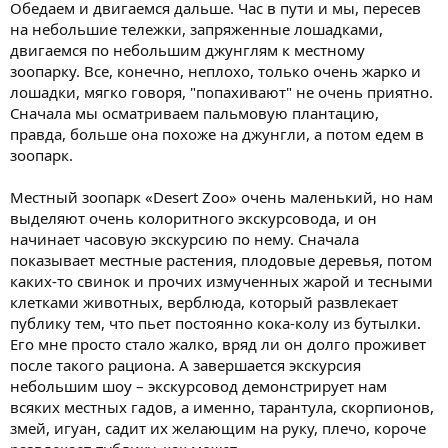
Обедаем и двигаемся дальше. Час в пути и мы, пересев
на небольшие тележки, запряженные лошадками,
двигаемся по небольшим джунглям к местному
зоопарку. Все, конечно, неплохо, только очень жарко и
лошадки, мягко говоря, "попахивают" не очень приятно.
Сначала мы осматриваем пальмовую плантацию,
правда, больше она похоже на джунгли, а потом едем в
зоопарк.
Местный зоопарк «Desert Zoo» очень маленький, но нам
выделяют очень колоритного экскурсовода, и он
начинает часовую экскурсию по нему. Сначала
показывает местные растения, плодовые деревья, потом
каких-то свинок и прочих измученных жарой и тесными
клетками животных, верблюда, который развлекает
публику тем, что пьет постоянно кока-колу из бутылки.
Его мне просто стало жалко, вряд ли он долго проживет
после такого рациона. А завершается экскурсия
небольшим шоу – экскурсовод демонстрирует нам
всяких местных гадов, а именно, тарантула, скорпионов,
змей, игуан, садит их желающим на руку, плечо, короче