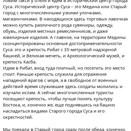
ловим такси у отеля и едем в исторический центр города
Суса. Исторический центр Суса – это Медина или Старый
город с многочисленными узкими улочками,
магазинчиками. В находящихся здесь торговых лавочках
можно купить различного рода сувениры, одежду,
обувь, изделия местных ремесленников, и даже
ювелирные изделия. А главное, на территории Медины
сконцентрированы основные достопримечательности
Суса: это и крепость Рибат с 35-метровой надзорной
башней, и Великая мечеть, и Археологический музей, и
крепость Касба.
Идем в Рибат, вход туда платный, но посетить это место
стоит. Раньше крепость служила для отражения
нападений врагов с моря, а в свободное от военных
действий время служившие здесь солдаты молились и
изучали ислам. А сейчас многочисленные туристы
посещают крепость, чтобы лучше понять культуру
Востока, и, конечно же, еще поднявшись на башню
насладиться видами Старого города Суса и его
окрестностей.
Мы поехали в Старый город сразу после обеда, конечно,