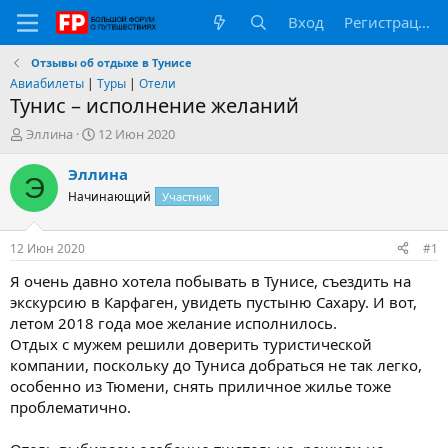
Вход
Регистрация
Отзывы об отдыхе в Тунисе
Авиабилеты
|
Туры
|
Отели
Тунис – исполнение желаний
А
Д
Эллина
12 Июн 2020
в
а
т
т
Эллина
Э
о
а
Начинающий
Участник
р
н
т
а
е
ч
12 Июн 2020
#1
м
а
ы
л
Я очень давно хотела побывать в Тунисе, съездить на
а
экскурсию в Карфаген, увидеть пустыню Сахару. И вот,
летом 2018 года мое желание исполнилось.
Отдых с мужем решили доверить туристической
компании, поскольку до Туниса добраться не так легко,
особенно из Тюмени, снять приличное жилье тоже
проблематично.