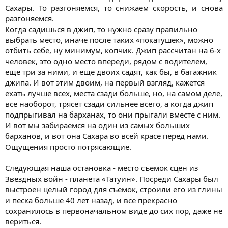
Сахары. То разгоняемся, то снижаем скорость, и снова
разгоняемся.​
Когда садишься в джип, то нужно сразу правильно
выбрать место, иначе после таких «покатушек», можно
отбить себе, ну минимум, копчик. Джип рассчитан на 6-х
человек, это одно место впереди, рядом с водителем,
еще три за ними, и еще двоих садят, как бы, в багажник
джипа. И вот этим двоим, на первый взгляд, кажется
ехать лучше всех, места сзади больше, но, на самом деле,
все наоборот, трясет сзади сильнее всего, а когда джип
подпрыгивал на барханах, то они прыгали вместе с ним.
И вот мы забираемся на один из самых больших
барханов, и вот она Сахара во всей красе перед нами.
Ощущения просто потрясающие.
Следующая наша остановка - место съемок сцен из
Звездных войн - планета «Татуин». Посреди Сахары был
выстроен целый город для съемок, строили его из глины
и песка больше 40 лет назад, и все прекрасно
сохранилось в первоначальном виде до сих пор, даже не
вериться.