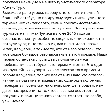
покупаем накануне у нашего туристического оператора
«Анекс Тур».
Выезжаем рано утром, народу много, почти полный
большой автобус, но по-другому здесь никак, уличного
туризма нет как такового, самим поехать достаточно
сложно, да, и безопаснее с экскурсией. После расстрела
туристов на пляжах Туниса в июне 2015 года за
безопасностью тут особенно следят, пляжи охраняют и
патрулируют, и не только их, как выяснилось позже.
И так, Карфаген, а точнее то, что от него осталось, это
мое самое большое разочарование в этой поездке. Наша
первая остановка спустя два с половиной часа
пребывания в автобусе – это термы Антония. Это один
из крупнейших курортных комплексов того времени
города Карфагена, только вот от них мало что осталось,
какие-то подземные помещения, одинокие колонны,
перекрытия, обелиски на стенах кое-где, в общем, нам
дают час времени на то, чтобы все там осмотреть и
погулять. В принципе часа хватает, смотреть то особо,
увы, нечего.