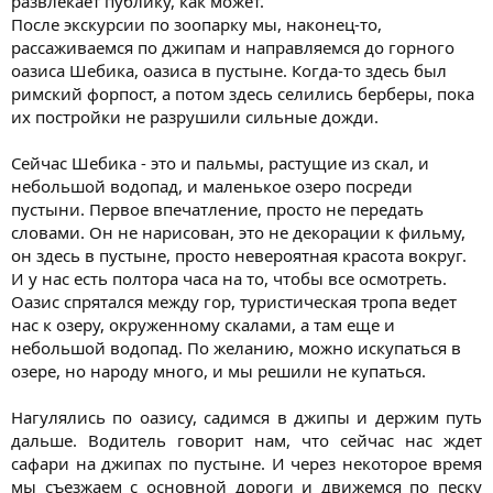
развлекает публику, как может.
После экскурсии по зоопарку мы, наконец-то,
рассаживаемся по джипам и направляемся до горного
оазиса Шебика, оазиса в пустыне. Когда-то здесь был
римский форпост, а потом здесь селились берберы, пока
их постройки не разрушили сильные дожди.
Сейчас Шебика - это и пальмы, растущие из скал, и
небольшой водопад, и маленькое озеро посреди
пустыни. Первое впечатление, просто не передать
словами. Он не нарисован, это не декорации к фильму,
он здесь в пустыне, просто невероятная красота вокруг.
И у нас есть полтора часа на то, чтобы все осмотреть.
Оазис спрятался между гор, туристическая тропа ведет
нас к озеру, окруженному скалами, а там еще и
небольшой водопад. По желанию, можно искупаться в
озере, но народу много, и мы решили не купаться.
Нагулялись по оазису, садимся в джипы и держим путь
дальше. Водитель говорит нам, что сейчас нас ждет
сафари на джипах по пустыне. И через некоторое время
мы съезжаем с основной дороги и движемся по песку