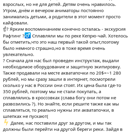
взрослых, но не для детей. Детям очень нравилось.
Утром, днём и вечером аниматоры постоянно
занимались детьми, а родители в этот момент просто
кайфовали.
☝? Ярким воспоминанием конечно осталась - экскурсия
Рафтинг ?‍
Сплавляли мы по реке Кепрю-чай. Хотелось
бы отметить,что это наш первый такой опыт,поэтому
было немного страшно,но в тоже время очень
увлекательно.
? Сначала для нас был проведен инструктаж, выдали
необходимое оборудование и защитную экипировку.
Также продавали на месте акватапочки по 20$=~1 280
рублей, но мы сразу зашли в интернет, посмотрели
сколько у нас в России они стоят. Их цена была где-то
350 рублей, поэтому мы не стали покупать, а
сплавлялись в кроссовках (слава богу они потом не
развозились ?). Но знайте, если решите также как мы
сплавляться, то реально нужны эти акватапочки, в
шлепках не пускают(
Далее, нас поставили друг за другом, и мы так
должны были перейти на другой береги реки. Зайдя в