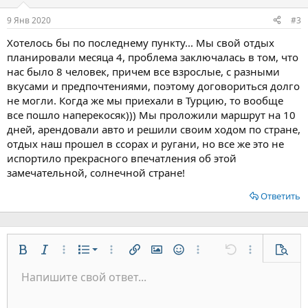
и
:
9 Янв 2020
#3
Хотелось бы по последнему пункту... Мы свой отдых
планировали месяца 4, проблема заключалась в том, что
нас было 8 человек, причем все взрослые, с разными
вкусами и предпочтениями, поэтому договориться долго
не могли. Когда же мы приехали в Турцию, то вообще
все пошло наперекосяк))) Мы проложили маршрут на 10
дней, арендовали авто и решили своим ходом по стране,
отдых наш прошел в ссорах и ругани, но все же это не
испортило прекрасного впечатления об этой
замечательной, солнечной стране!
Ответить
Нумерованный список
Жирный
Курсив
Дополнительно...
Список
Дополнительно...
Вставить ссылку
Вставить изображение
Смайлы
Дополнительно...
Отменить
Дополнительн
Предп
Маркированный список
Напишите свой ответ...
По левому краю
9
Обычный
Сохранить черновик
Arial
Размер шрифта
Выравнивание
Цитата
Повторить
Медиа
Переключить режим работы редактора
Цвет текста
Формат параграфа
Вставить таблицу
Удалить форматирование
Шрифт
Вставить горизонтальную линию
Черновики
Зачёркнутый
Спойлер
Подчёркнутый
Код
Однострочный код
Однострочный спойлер
Увеличить отступ
10
Удалить черновик
По центру
Заголовок 1
Book Antiqua