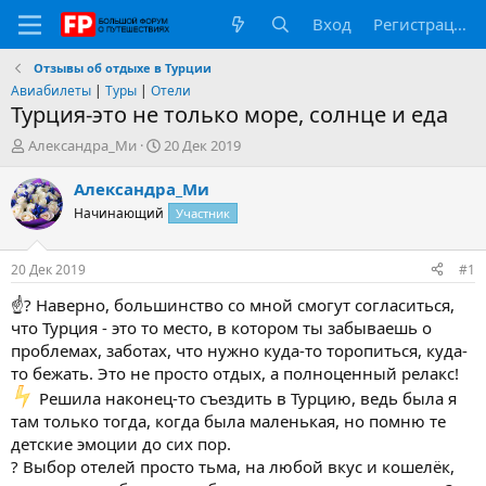
Вход
Регистрация
Отзывы об отдыхе в Турции
Авиабилеты
|
Туры
|
Отели
Турция-это не только море, солнце и еда
А
Д
Александра_Ми
20 Дек 2019
в
а
т
т
Александра_Ми
о
а
Начинающий
Участник
р
н
т
а
е
ч
20 Дек 2019
#1
м
а
ы
л
☝? Наверно, большинство со мной смогут согласиться,
а
что Турция - это то место, в котором ты забываешь о
проблемах, заботах, что нужно куда-то торопиться, куда-
то бежать. Это не просто отдых, а полноценный релакс!
Решила наконец-то съездить в Турцию, ведь была я
там только тогда, когда была маленькая, но помню те
детские эмоции до сих пор.
? Выбор отелей просто тьма, на любой вкус и кошелёк,