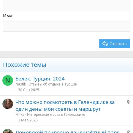
Уменьшить отступ
12
Courier New
По правому краю
Заголовок 2
15
Georgia
Выравнивание текста
Имя
Заголовок 3
18
Tahoma
22
Times New Roman
26
Trebuchet MS
Ответить
Verdana
Похожие темы
Белек. Турция. 2024
N
Nastik
Отзывы об отдыхе в Турции
30 Сен 2025
Р
Что можно посмотреть в Геленджике за
е
один день: мои советы и маршрут
к
Milka
Интересные места в Геленджике
о
3 Мар 2026
Р
Ломовской природно-ландшафтный парк
е