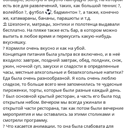
есть все для развлечений, таких, как большой теннис ?,
волейбол ?, футбол
, бадминтон ?, а также, конечно
же, катамараны, бананы, парашюты и т.д.
⛱ Шезлонги, матрацы, зонтики и полотенца выдавали
бесплатно. На пляже также есть бар, в котором можно
выпить в любое время и перекусить какую-нибудь
вкусняшку.
? Кормили очень вкусно и как на убой.
Концепция питания была ультра все включено, и в неё
входило: завтрак, поздний завтрак, обед, полдник, снэк,
ужин, ночной суп, закуски и сладости в определенные
часы, местные алкогольные и безалкогольные напитки?
Еда была очень разнообразной. Я коль очень люблю
сладкое, то больше всего мне запомнились те чудесные
пироженки, торты, которые были разные каждый день.
? Был основной крытый ресторан, а часть его была под
открытым небом. Вечером мы всегда ужинали в
открытой части ресторана, так как потом были вечерние
мероприятия и мы оставались за этими столиками и
смотрели программу.
? Что касается анимации, то она была слабовата для