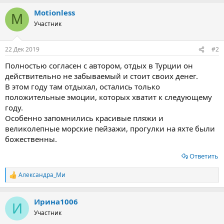
Motionless
M
Участник
22 Дек 2019
#2
Полностью согласен с автором, отдых в Турции он
действительно не забываемый и стоит своих денег.
В этом году там отдыхал, остались только
положительные эмоции, которых хватит к следующему
году.
Особенно запомнились красивые пляжи и
великолепные морские пейзажи, прогулки на яхте были
божественны.
Ответить
Александра_Ми
Р
е
а
Ирина1006
к
И
ц
Участник
и