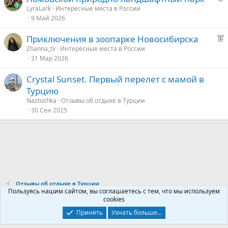
е
LyraLark
Интересные места в России
9 Май 2026
к
д
о
у
Р
Приключения в зоопарке Новосибирска
е
е
Zhanna_tv
Интересные места в России
е
31 Мар 2026
к
о
д
Crystal Sunset. Первый перелет с мамой в
у
Турцию
е
е
Nastushka
Отзывы об отдыхе в Турции
30 Сен 2025
д
у
е
Отзывы об отдыхе в Турции
Пользуясь нашим сайтом, вы соглашаетесь с тем, что мы используем
cookies
Контакты
Условия и правила
Политика конфиденциальности
Принять
Узнать больше...
Помощь
Главная
R
S