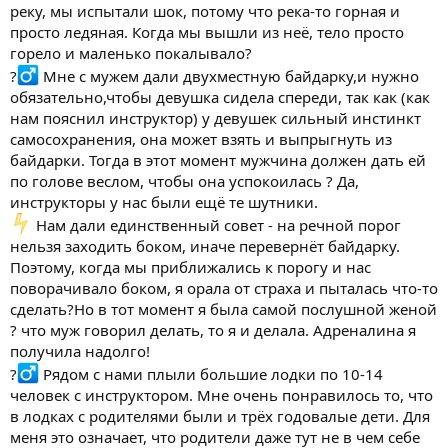
реку, мы испытали шок, потому что река-то горная и
просто ледяная. Когда мы вышли из неё, тело просто
горело и маленько покалывало?
?‍
Мне с мужем дали двухместную байдарку,и нужно
обязательно,чтобы девушка сидела спереди, так как (как
нам пояснил инструктор) у девушек сильный инстинкт
самосохранения, она может взять и выпрыгнуть из
байдарки. Тогда в этот момент мужчина должен дать ей
по голове веслом, чтобы она успокоилась ? Да,
инструкторы у нас были ещё те шутники.
Нам дали единственный совет - на речной порог
нельзя заходить боком, иначе перевернёт байдарку.
Поэтому, когда мы приближались к порогу и нас
поворачивало боком, я орала от страха и пыталась что-то
сделать?Но в тот момент я была самой послушной женой
? что муж говорил делать, то я и делала. Адреналина я
получила надолго!
?‍
Рядом с нами плыли большие лодки по 10-14
человек с инструктором. Мне очень понравилось то, что
в лодках с родителями были и трёх годовалые дети. Для
меня это означает, что родители даже тут не в чем себе