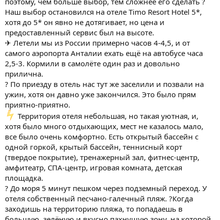
поэтому, чем больше выбор, тем сложнее его сделать ?
Наш выбор остановился на отеле Timo Resort Hotel 5*,
хотя до 5* он явно не дотягивает, но цена и
предоставленный сервис был на высоте.
✈ Летели мы из России примерно часов 4-4,5, и от
самого аэропорта Анталии ехать ещё на автобусе часа
2,5-3. Кормили в самолёте один раз и довольно
прилична.
? По приезду в отель нас тут же заселили и позвали на
ужин, хотя он давно уже закончился. Это было прям
приятно-приятно.
Территория отеля небольшая, но такая уютная, и,
хотя было много отдыхающих, мест не казалось мало,
все было очень комфортно. Есть открытый бассейн с
одной горкой, крытый бассейн, теннисный корт
(твердое покрытие), тренажерный зал, фитнес-центр,
амфитеатр, СПА-центр, игровая комната, детская
площадка.
? До моря 5 минут пешком через подземный переход. У
отеля собственный песчано-галечный пляж. ?Когда
заходишь на территорию пляжа, то попадаешь в
большую, зелёную и вкусно пахнущую зону, на которой