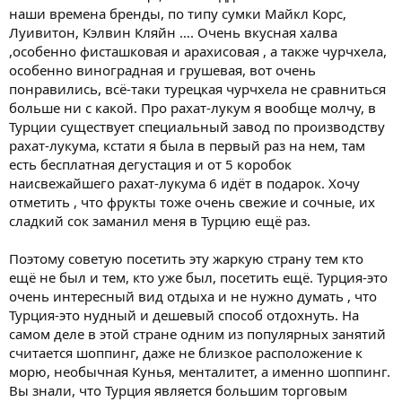
наши времена бренды, по типу сумки Майкл Корс,
Луивитон, Кэлвин Кляйн …. Очень вкусная халва
,особенно фисташковая и арахисовая , а также чурчхела,
особенно виноградная и грушевая, вот очень
понравились, всё-таки турецкая чурчхела не сравниться
больше ни с какой. Про рахат-лукум я вообще молчу, в
Турции существует специальный завод по производству
рахат-лукума, кстати я была в первый раз на нем, там
есть бесплатная дегустация и от 5 коробок
наисвежайшего рахат-лукума 6 идёт в подарок. Хочу
отметить , что фрукты тоже очень свежие и сочные, их
сладкий сок заманил меня в Турцию ещё раз.
Поэтому советую посетить эту жаркую страну тем кто
ещё не был и тем, кто уже был, посетить ещё. Турция-это
очень интересный вид отдыха и не нужно думать , что
Турция-это нудный и дешевый способ отдохнуть. На
самом деле в этой стране одним из популярных занятий
считается шоппинг, даже не близкое расположение к
морю, необычная Кунья, менталитет, а именно шоппинг.
Вы знали, что Турция является большим торговым