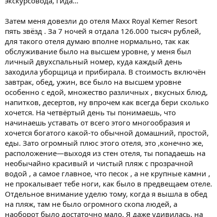
экскурсовода, гида…
Затем меня довезли до отеля Maxx Royal Kemer Resort
пять звёзд . За 7 ночей я отдала 126.000 тысяч рублей,
для такого отеля думаю вполне нормально, так как
обслуживание было на высшем уровне, у меня был
личный двухспальный номер, куда каждый день
заходила уборщица и прибирала. В стоимость включён
завтрак, обед, ужин, все было на высшем уровне
особенно с едой, множество различных , вкусных блюд,
напитков, десертов, ну впрочем как всегда бери сколько
хочется. На четвёртый день ты понимаешь, что
начинаешь уставать от всего этого многообразия и
хочется богатого какой-то обычной домашний, простой,
еды. Зато огромный плюс этого отеля, это ,конечно же,
расположение—выходя из стен отеля, ты попадаешь на
необычайно красивый и чистый пляж с прозрачной
водой , а самое главное, что песок , а не крупные камни ,
не прокалывает тебе ноги, как было в предвещаем отеле.
Отдельное внимание уделю тому, когда я вышла в обед
на пляж, там не было огромного скопа людей, а
наоборот было достаточно мало. Я даже удивилась, на