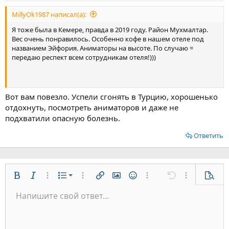
MillyOk1987 написал(а):
Я тоже была в Кемере, правда в 2019 году. Район Мухмалтар.
Вес очень понравилось. Особенно кофе в нашем отеле под
названием Эйфория. Аниматоры на высоте. По случаю =
передаю респект всем сотрудникам отеля!)))
Вот вам повезло. Успели сгонять в Турцию, хорошенько
отдохнуть, посмотреть аниматоров и даже не
подхватили опасную болезнь.
Ответить
Нумерованный список
Жирный
Курсив
Дополнительно...
Список
Дополнительно...
Вставить ссылку
Вставить изображение
Смайлы
Дополнительно...
Отменить
Дополнительн
Предп
Маркированный список
Напишите свой ответ...
По левому краю
9
Обычный
Сохранить черновик
Arial
Размер шрифта
Выравнивание
Цитата
Повторить
Медиа
Переключить режим работы редактора
Цвет текста
Формат параграфа
Вставить таблицу
Удалить форматирование
Шрифт
Вставить горизонтальную линию
Черновики
Зачёркнутый
Спойлер
Подчёркнутый
Код
Однострочный код
Однострочный спойлер
Увеличить отступ
10
Удалить черновик
По центру
Заголовок 1
Book Antiqua
Уменьшить отступ
12
Courier New