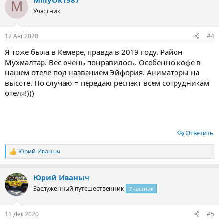
M
Участник
12 Авг 2020
#4
Я тоже была в Кемере, правда в 2019 году. Район
Мухмалтар. Вес очень понравилось. Особенно кофе в
нашем отеле под названием Эйфория. Аниматоры на
высоте. По случаю = передаю респект всем сотрудникам
отеля!)))
Ответить
Юрий Иваныч
Р
е
а
Юрий Иваныч
к
ц
Заслуженный путешественник
Участник
и
и
:
11 Дек 2020
#5