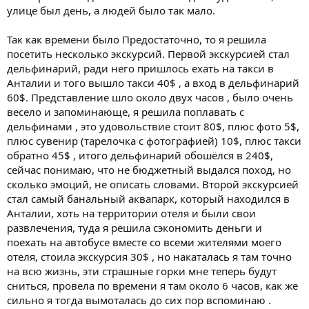
улице был день, а людей было так мало.
Так как времени было Предостаточно, то я решила
посетить несколько экскурсий. Первой экскурсией стал
дельфинарий, ради него пришлось ехать на такси в
Анталии и того вышло такси 40$ , а вход в дельфинарий
60$. Представление шло около двух часов , было очень
весело и запоминающе, я решила поплавать с
дельфинами , это удовольствие стоит 80$, плюс фото 5$,
плюс сувенир (тарелочка с фотографией) 10$, плюс такси
обратно 45$ , итого дельфинарий обошёлся в 240$,
сейчас понимаю, что не бюджетный выдался поход, но
сколько эмоций, не описать словами. Второй экскурсией
стал самый банальный аквапарк, который находился в
Анталии, хоть на территории отеля и были свои
развлечения, туда я решила сэкономить деньги и
поехать на автобусе вместе со всеми жителями моего
отеля, стоила экскурсия 30$ , но накаталась я там точно
на всю жизнь, эти страшные горки мне теперь будут
сниться, провела по времени я там около 6 часов, как же
сильно я тогда вымоталась до сих пор вспоминаю .