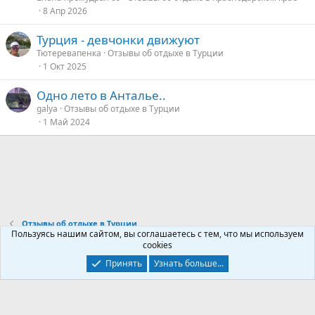
о
8 Апр 2026
Турция - девчонки движуют
е
Тютеревапенка
Отзывы об отдыхе в Турции
1 Окт 2025
д
у
Одно лето в Анталье..
е
galya
Отзывы об отдыхе в Турции
1 Май 2024
Отзывы об отдыхе в Турции
Пользуясь нашим сайтом, вы соглашаетесь с тем, что мы используем
cookies
Контакты
Условия и правила
Политика конфиденциальности
Принять
Узнать больше...
Помощь
Главная
R
S
S