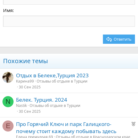
По правому краю
Заголовок 2
15
Georgia
Выравнивание текста
Имя
Заголовок 3
18
Tahoma
22
Times New Roman
26
Trebuchet MS
Ответить
Verdana
Похожие темы
Отдых в Белеке,Турция 2023
Карина99
Отзывы об отдыхе в Турции
30 Сен 2025
Белек. Турция. 2024
N
Nastik
Отзывы об отдыхе в Турции
30 Сен 2025
Р
Про Горячий Ключ и парк Галицкого-
Е
е
почему стоит каждому побывать здесь
к
Елена премудрая 69
Отзывы об отдыхе в Краснодарском крае