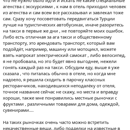
что не нужно было идти и искать не какие специальные
агенства с экскурсиями , к нам в отель приходил человек
из агенства и сам всем все рассказывал и завлекал тоже
сам. Сразу хочу посоветовать передвигаться Турции
лучше на туристических автобусиках, иначе разоритесь
на такси в первые же дни , не повторяйте моих ошибок.
Либо есть отличная за ага такси и общественному
транспорту, это арендовать транспорт, который вам
подойдёт, например, машину или мотоцикл, можете
взять напрокат электрический самокат , либо велосипед,
я не пробовала, но это будет явно выгоднее, нежели
гонять каждый раз на такси. Обсудим еду, выше я уже
сказала , что питалась обычно в отеле, но когда мне
надоело, я решила сходить в парочку классных
ресторанчиков, находившихся неподалёку от отеля,
точное название сейчас не скажу, но места и вправду
хороши, также мне понравились местные рыночки с
фруктами , различными товарами для дома, одеждой,
сувенирами….
На таких рыночках очень часто можно встретить
некачественные вещи, либо подделки на известные в