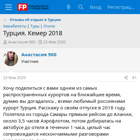
Вход
Регистрация
Отзывы об отдыхе в Турции
Авиабилеты
|
Туры
|
Отели
Турция. Кемер 2018
А
Д
Анастасия 900
23 Фев 2020
в
а
т
т
Анастасия 900
о
а
Участник
р
н
т
а
е
ч
23 Фев 2020
#1
м
а
ы
л
Хочу поделиться с вами одним из самых
а
распространённых курортов на ближайшее время,
думаю вы догадались , всеми любимый россиянами
курорт Турция. Расскажу о своём отпуске в 2018 году.
Полетела из города Самары прямым рейсом до Алании,
около 3,5 часов Аэрофлотом, потом добиралась на
автобусе до отеля в течении 1 часа, целый час
сопровождался нескончаемыми разговорами