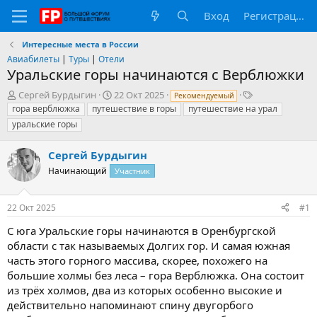
Вход
Регистрация
Интересные места в России
Авиабилеты
|
Туры
|
Отели
Уральские горы начинаются с Верблюжки
А
Д
Т
Сергей Бурдыгин
22 Окт 2025
Рекомендуемый
в
а
е
гора верблюжка
путешествие в горы
путешествие на урал
т
т
г
уральские горы
о
а
и
р
н
Сергей Бурдыгин
т
а
е
ч
Начинающий
Участник
м
а
ы
л
22 Окт 2025
#1
а
С юга Уральские горы начинаются в Оренбургской
области с так называемых Долгих гор. И самая южная
часть этого горного массива, скорее, похожего на
большие холмы без леса – гора Верблюжка. Она состоит
из трёх холмов, два из которых особенно высокие и
действительно напоминают спину двугорбого