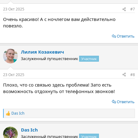
23 Окт 2025
#7
Очень красиво! А с ночлегом вам действительно
повезло.
Ответить
Лилия Козакевич
Заслуженный путешественник
Участник
23 Окт 2025
#8
Плохо, что со связью здесь проблема! Зато есть
возможность отдохнуть от телефонных звонков!
Ответить
Das Ich
Р
е
а
Das Ich
к
ц
Заслуженный путешественник
Участник