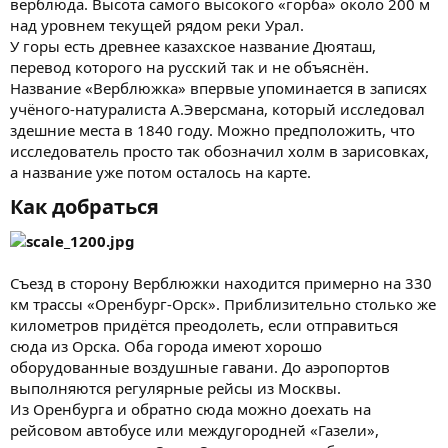
верблюда. Высота самого высокого «горба» около 200 м
над уровнем текущей рядом реки Урал.
У горы есть древнее казахское название Дюяташ,
перевод которого на русский так и не объяснён.
Название «Верблюжка» впервые упоминается в записях
учёного-натуралиста А.Эверсмана, который исследовал
здешние места в 1840 году. Можно предположить, что
исследователь просто так обозначил холм в зарисовках,
а название уже потом осталось на карте.
Как добраться
Съезд в сторону Верблюжки находится примерно на 330
км трассы «Оренбург-Орск». Приблизительно столько же
километров придётся преодолеть, если отправиться
сюда из Орска. Оба города имеют хорошо
оборудованные воздушные гавани. До аэропортов
выполняются регулярные рейсы из Москвы.
Из Оренбурга и обратно сюда можно доехать на
рейсовом автобусе или междугородней «Газели»,