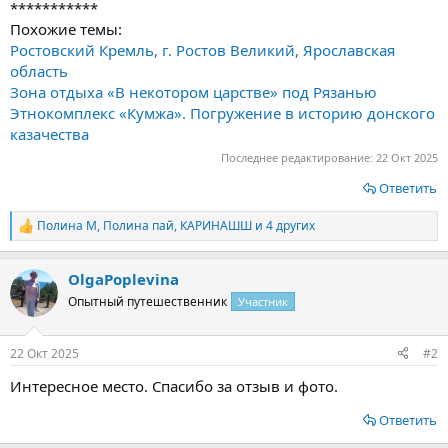
***********
Похожие темы:
Ростовский Кремль, г. Ростов Великий, Ярославская
область
Зона отдыха «В некотором царстве» под Рязанью
Этнокомплекс «Кумжа». Погружение в историю донского
казачества
Последнее редактирование:
22 Окт 2025
Ответить
Полина М
,
Полина пай
,
КАРИНАШШ
и 4 других
Р
е
а
OlgaPoplevina
к
ц
Опытный путешественник
Участник
и
и
:
22 Окт 2025
#2
Интересное место. Спасибо за отзыв и фото.
Ответить