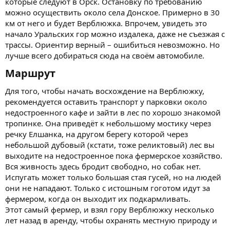
которые следуют в Орск. Остановку по требованию
можно осуществить около села Донское. Примерно в 30
км от него и будет Верблюжка. Впрочем, увидеть это
начало Уральских гор можно издалека, даже не съезжая с
трассы. Ориентир верный – ошибиться невозможно. Но
лучше всего добираться сюда на своём автомобиле.
Маршрут​
Для того, чтобы начать восхождение на Верблюжку,
рекомендуется оставить транспорт у парковки около
недостроенного кафе и зайти в лес по хорошо знакомой
тропинке. Она приведёт к небольшому мостику через
речку Елшанка, на другом берегу которой через
небольшой дубовый (кстати, тоже реликтовый) лес вы
выходите на недостроенное пока фермерское хозяйство.
Вся живность здесь бродит свободно, но собак нет.
Испугать может только большая стая гусей, но на людей
они не нападают. Только с истошным гоготом идут за
фермером, когда он выходит их подкармливать.
Этот самый фермер, и взял гору Верблюжку несколько
лет назад в аренду, чтобы охранять местную природу и