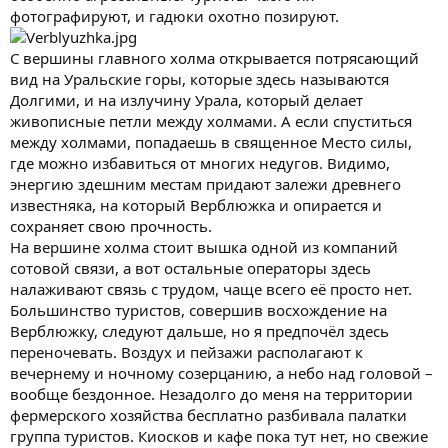
фотографируют, и гадюки охотно позируют.
С вершины главного холма открывается потрясающий
вид на Уральские горы, которые здесь называются
Долгими, и на излучину Урала, который делает
живописные петли между холмами. А если спуститься
между холмами, попадаешь в священное Место силы,
где можно избавиться от многих недугов. Видимо,
энергию здешним местам придают залежи древнего
известняка, на который Верблюжка и опирается и
сохраняет свою прочность.
На вершине холма стоит вышка одной из компаний
сотовой связи, а вот остальные операторы здесь
налаживают связь с трудом, чаще всего её просто нет.
Большинство туристов, совершив восхождение на
Верблюжку, следуют дальше, но я предпочёл здесь
переночевать. Воздух и пейзажи располагают к
вечернему и ночному созерцанию, а небо над головой –
вообще бездонное. Незадолго до меня на территории
фермерского хозяйства бесплатно разбивала палатки
группа туристов. Киосков и кафе пока тут нет, но свежие