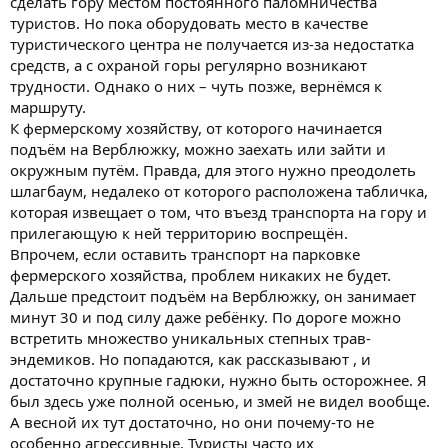
сделать гору местом постоянного паломничества
туристов. Но пока оборудовать место в качестве
туристического центра не получается из-за недостатка
средств, а с охраной горы регулярно возникают
трудности. Однако о них – чуть позже, вернёмся к
маршруту.
К фермерскому хозяйству, от которого начинается
подъём на Верблюжку, можно заехать или зайти и
окружным путём. Правда, для этого нужно преодолеть
шлагбаум, недалеко от которого расположена табличка,
которая извещает о том, что въезд транспорта на гору и
прилегающую к ней территорию воспрещён.
Впрочем, если оставить транспорт на парковке
фермерского хозяйства, проблем никаких не будет.
Дальше предстоит подъём на Верблюжку, он занимает
минут 30 и под силу даже ребёнку. По дороге можно
встретить множество уникальных степных трав-
эндемиков. Но попадаются, как рассказывают , и
достаточно крупные гадюки, нужно быть осторожнее. Я
был здесь уже полной осенью, и змей не видел вообще.
А весной их тут достаточно, но они почему-то не
особенно агрессивные. Туристы часто их