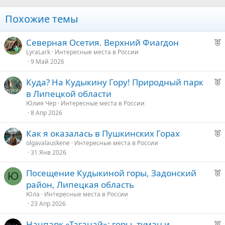
Похожие темы
Р
Северная Осетия. Верхний Фиагдон
е
LyraLark
Интересные места в России
9 Май 2026
к
о
Р
Куда? На Кудыкину Гору! Природный парк
е
в Липецкой области
е
к
Юлия Чер
Интересные места в России
о
8 Апр 2026
д
у
Р
Как я оказалась в Пушкинских Горах
е
е
е
olgavalauskene
Интересные места в России
31 Янв 2026
к
д
о
у
Р
Посещение Кудыкиной горы, Задонский
Ю
е
е
район, Липецкая область
е
к
Юла
Интересные места в России
о
23 Апр 2026
д
у
Р
Нацпарк «Таганай»: горы, туман и
е