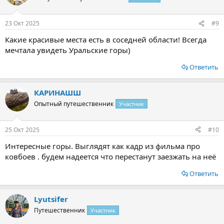
и
и
:
23 Окт 2025
#9
Какие красивые места есть в соседней области! Всегда
мечтала увидеть Уральские горы)
Ответить
КАРИНАШШ
Опытный путешественник
Участник
25 Окт 2025
#10
Интересные горы. Выглядят как кадр из фильма про
ковбоев . будем надеется что перестанут заезжать на неё
Ответить
Lyutsifer
Путешественник
Участник