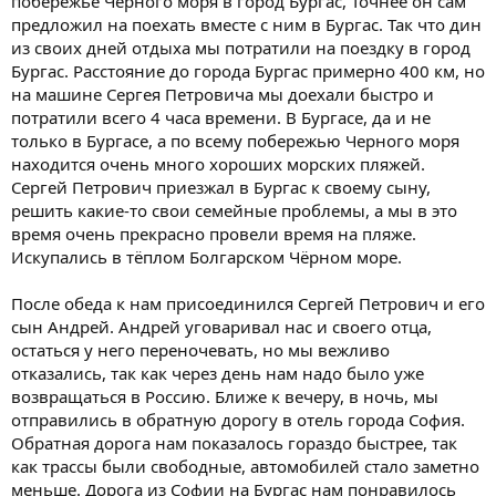
побережье Чёрного моря в город Бургас, Точнее он сам
предложил на поехать вместе с ним в Бургас. Так что дин
из своих дней отдыха мы потратили на поездку в город
Бургас. Расстояние до города Бургас примерно 400 км, но
на машине Сергея Петровича мы доехали быстро и
потратили всего 4 часа времени. В Бургасе, да и не
только в Бургасе, а по всему побережью Черного моря
находится очень много хороших морских пляжей.
Сергей Петрович приезжал в Бургас к своему сыну,
решить какие-то свои семейные проблемы, а мы в это
время очень прекрасно провели время на пляже.
Искупались в тёплом Болгарском Чёрном море.
После обеда к нам присоединился Сергей Петрович и его
сын Андрей. Андрей уговаривал нас и своего отца,
остаться у него переночевать, но мы вежливо
отказались, так как через день нам надо было уже
возвращаться в Россию. Ближе к вечеру, в ночь, мы
отправились в обратную дорогу в отель города София.
Обратная дорога нам показалось гораздо быстрее, так
как трассы были свободные, автомобилей стало заметно
меньше. Дорога из Софии на Бургас нам понравилось