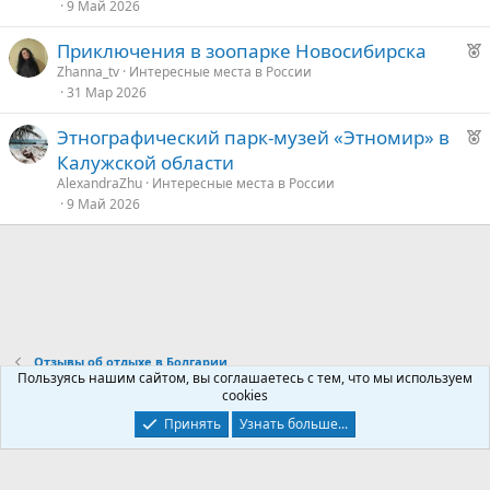
о
9 Май 2026
у
е
Р
Приключения в зоопарке Новосибирска
е
е
Zhanna_tv
Интересные места в России
31 Мар 2026
к
д
о
у
Р
Этнографический парк-музей «Этномир» в
е
е
Калужской области
е
к
AlexandraZhu
Интересные места в России
о
9 Май 2026
д
у
е
е
д
у
е
Отзывы об отдыхе в Болгарии
Пользуясь нашим сайтом, вы соглашаетесь с тем, что мы используем
cookies
Контакты
Условия и правила
Политика конфиденциальности
Принять
Узнать больше...
Помощь
Главная
R
S
S