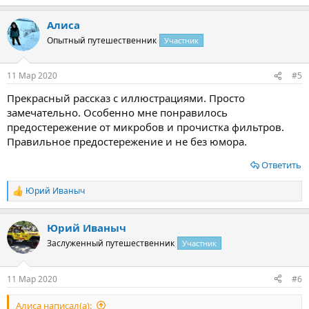
Алиса
Опытный путешественник
Участник
11 Мар 2020
#5
Прекрасный рассказ с иллюстрациями. Просто
замечательно. Особенно мне понравилось
предостережение от микробов и прочистка фильтров.
Правильное предостережение и не без юмора.
Ответить
Юрий Иваныч
Р
е
а
Юрий Иваныч
к
ц
Заслуженный путешественник
Участник
и
и
:
11 Мар 2020
#6
Алиса написал(а):