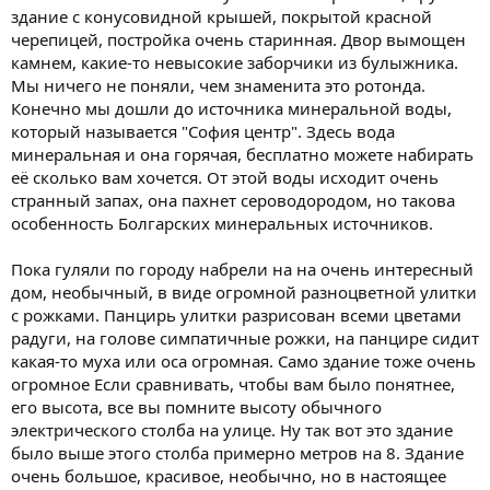
здание с конусовидной крышей, покрытой красной
черепицей, постройка очень старинная. Двор вымощен
камнем, какие-то невысокие заборчики из булыжника.
Мы ничего не поняли, чем знаменита это ротонда.
Конечно мы дошли до источника минеральной воды,
который называется "София центр". Здесь вода
минеральная и она горячая, бесплатно можете набирать
её сколько вам хочется. От этой воды исходит очень
странный запах, она пахнет сероводородом, но такова
особенность Болгарских минеральных источников.
Пока гуляли по городу набрели на на очень интересный
дом, необычный, в виде огромной разноцветной улитки
с рожками. Панцирь улитки разрисован всеми цветами
радуги, на голове симпатичные рожки, на панцире сидит
какая-то муха или оса огромная. Само здание тоже очень
огромное Если сравнивать, чтобы вам было понятнее,
его высота, все вы помните высоту обычного
электрического столба на улице. Ну так вот это здание
было выше этого столба примерно метров на 8. Здание
очень большое, красивое, необычно, но в настоящее