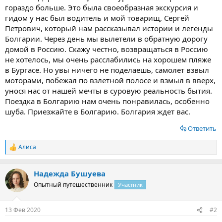
гораздо больше. Это была своеобразная экскурсия и
гидом у нас был водитель и мой товарищ, Сергей
Петрович, который нам рассказывал истории и легенды
Болгарии. Через день мы вылетели в обратную дорогу
домой в Россию. Скажу честно, возвращаться в Россию
не хотелось, мы очень расслабились на хорошем пляже
в Бургасе. Но увы ничего не поделаешь, самолет взвыл
моторами, побежал по взлетной полосе и взмыл в вверх,
унося нас от нашей мечты в суровую реальность бытия.
Поездка в Болгарию нам очень понравилась, особенно
шуба. Приезжайте в Болгарию. Болгария ждет вас.
Ответить
Алиса
Р
е
а
Надежда Бушуева
к
ц
Опытный путешественник
Участник
и
и
:
13 Фев 2020
#2