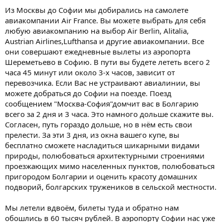
Из Москвы до Софии мы добирались на самолете
авиакомпании Air France. Вы можете выбрать для себя
любую авиакомпанию на выбор Air Berlin, Alitalia,
Austrian Airlines,Lufthansa и другие авиакомпании. Все
они совершают ежедневные вылеты из аэропорта
Шереметьево в Софию. В пути вы будете лететь всего 2
часа 45 минут или около 3-х часов, зависит от
перевозчика. Если Вас не устраивают авиалинии, вы
можете добраться до Софии на поезде. Поезд
сообщением "Москва-София"домчит вас в Болгарию
всего за 2 дня и 3 часа. Это намного дольше скажите вы.
Согласен, путь гораздо дольше, но в нём есть свои
прелести. За эти 3 дня, из окна вашего купе, вы
бесплатно сможете насладиться шикарными видами
природы, полюбоваться архитектурными строениями
проезжающих мимо населенных пунктов, полюбоваться
пригородом Болгарии и оценить красоту домашних
подворий, болгарских тружеников в сельской местности.
Мы летели вдвоём, билеты туда и обратно нам
обошлись в 60 тысяч рублей. В аэропорту Софии нас уже