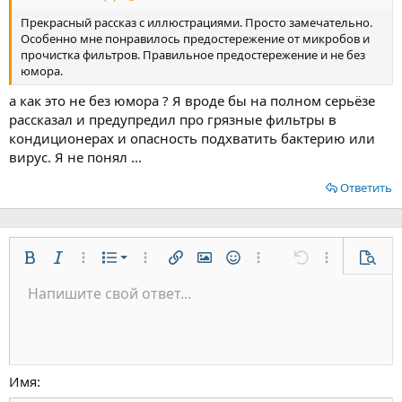
Прекрасный рассказ с иллюстрациями. Просто замечательно.
Особенно мне понравилось предостережение от микробов и
прочистка фильтров. Правильное предостережение и не без
юмора.
а как это не без юмора ? Я вроде бы на полном серьёзе
рассказал и предупредил про грязные фильтры в
кондиционерах и опасность подхватить бактерию или
вирус. Я не понял ...
Ответить
Нумерованный список
Жирный
Курсив
Дополнительно...
Список
Дополнительно...
Вставить ссылку
Вставить изображение
Смайлы
Дополнительно...
Отменить
Дополнительн
Предп
Маркированный список
Напишите свой ответ...
По левому краю
9
Обычный
Сохранить черновик
Arial
Размер шрифта
Выравнивание
Цитата
Повторить
Медиа
Переключить режим работы редактора
Цвет текста
Формат параграфа
Вставить таблицу
Удалить форматирование
Шрифт
Вставить горизонтальную линию
Черновики
Зачёркнутый
Спойлер
Подчёркнутый
Код
Однострочный код
Однострочный спойлер
Увеличить отступ
10
Удалить черновик
По центру
Заголовок 1
Book Antiqua
Уменьшить отступ
12
Courier New
По правому краю
Заголовок 2
15
Georgia
Выравнивание текста
Имя
Заголовок 3