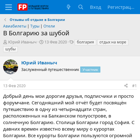
Вход
Регистрация
Отзывы об отдыхе в Болгарии
Авиабилеты
|
Туры
|
Отели
В Болгарию за шубой
А
Д
Т
Юрий Иваныч
13 Фев 2020
болгария
отдых на море
в
а
е
шубы
т
т
г
о
а
и
Юрий Иваныч
р
н
т
Заслуженный путешественник
а
Участник
е
ч
м
а
13 Фев 2020
#1
ы
л
а
Добрый день мои дорогие друзья, подписчики и просто
форумчане. Сегодняшний мой отчёт будет посвящён
путешествию в одну из четырнадцати стран,
расположенных на Балканском полуострове, в
солнечную Болгарию. Столица Болгарии город София. С
давних времен известно всему миру о курортах
Болгарии. Все курорты Болгарии пользуются огромной