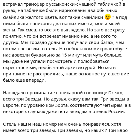
встречал трансфер с уссыконски-смешной табличкой в
руках, на табличке были нарисованы два обычных
смайлика желтого цвета, вот такие смайлики
? а под
ними были написаны два наших имени, мое и моей
жены. Так смешно все это выглядело. Но зато все сразу
понятно, что он встречает именно нас, а не кого то
других. Мы гораздо дольше получали свой багаж, чем
потом нас везли в отель. На небольшом микроавтобусе
нас довезли буквально за 15 минут или чуть больше.
Мы даже не успели посмотреть и полюбоваться
окрестностями, необычной архитектурой. Но мы в
принципе не расстроились, наше основное путешествие
было еще впереди.
Нас ждало проживание в шикарной гостинице Dream,
всего три Звезды. Но друзья, скажу вам так. Три звезды в
Европе, по уровню комфорта, соответствуют четырем, а в
некоторых случаях даже пяти звездам в отелях России.
Отель наш и наш номер нам очень понравился, хотя
имеет всего три звезды. Три звезды, но каких ? Три Евро