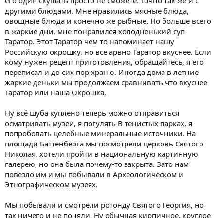
его один скушать просто не сможете. Точно так же и с
другими блюдами. Мне нравились мясные блюда,
овощные блюда и конечно же рыбные. Но больше всего
в жаркие дни, мне понравился холодненький суп
Таратор. Этот Таратор чем то напоминает нашу
Российскую окрошку, но все арвно Таратор вкуснее. Если
кому нужен рецепт приготовления, обращайтесь, я его
переписал и до сих пор храню. Иногда дома в летние
жаркие деньки мы продолжаем сравнивать что вкуснее
Таратор или наша Окрошка.
Ну всё шуба куплено теперь можно отправиться
осматривать музеи, я погулять В тенистых парках, я
попробовать целебные минеральные источники. На
площади Баттенберга мы посмотрели церковь Святого
Николая, хотели пройти в национальную картинную
галерею, но она была почему-то закрыта. Зато нам
повезло им и мы побывали в Археологическом и
Этнографическом музеях.
Мы побывали и смотрели ротонду Святого Георгия, но
так ничего и не поняли. Ну обычная кирпичное, круглое