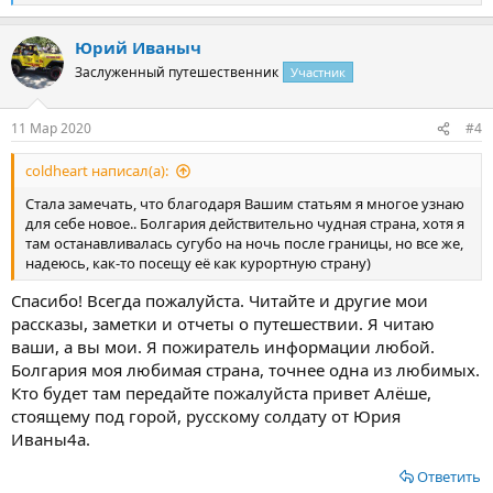
е
а
Юрий Иваныч
к
ц
Заслуженный путешественник
Участник
и
и
:
11 Мар 2020
#4
coldheart написал(а):
Стала замечать, что благодаря Вашим статьям я многое узнаю
для себе новое.. Болгария действительно чудная страна, хотя я
там останавливалась сугубо на ночь после границы, но все же,
надеюсь, как-то посещу её как курортную страну)
Спасибо! Всегда пожалуйста. Читайте и другие мои
рассказы, заметки и отчеты о путешествии. Я читаю
ваши, а вы мои. Я пожиратель информации любой.
Болгария моя любимая страна, точнее одна из любимых.
Кто будет там передайте пожалуйста привет Алёше,
стоящему под горой, русскому солдату от Юрия
Иваны4а.
Ответить