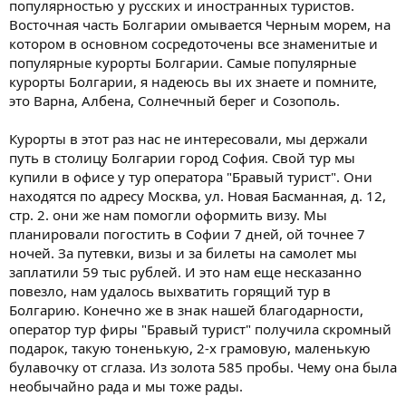
популярностью у русских и иностранных туристов.
Восточная часть Болгарии омывается Черным морем, на
котором в основном сосредоточены все знаменитые и
популярные курорты Болгарии. Самые популярные
курорты Болгарии, я надеюсь вы их знаете и помните,
это Варна, Албена, Солнечный берег и Созополь.
Курорты в этот раз нас не интересовали, мы держали
путь в столицу Болгарии город София. Свой тур мы
купили в офисе у тур оператора "Бравый турист". Они
находятся по адресу Москва, ул. Новая Басманная, д. 12,
стр. 2. они же нам помогли оформить визу. Мы
планировали погостить в Софии 7 дней, ой точнее 7
ночей. За путевки, визы и за билеты на самолет мы
заплатили 59 тыс рублей. И это нам еще несказанно
повезло, нам удалось выхватить горящий тур в
Болгарию. Конечно же в знак нашей благодарности,
оператор тур фиры "Бравый турист" получила скромный
подарок, такую тоненькую, 2-х грамовую, маленькую
булавочку от сглаза. Из золота 585 пробы. Чему она была
необычайно рада и мы тоже рады.