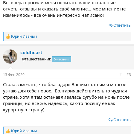
Вы вчера просили меня почитать ваши остальные
отчеты-отзывы и сказать своё мнение… мое мнение не
изменилось - все очень интересно написано!
Ответить
Юрий Иваныч
Р
е
а
coldheart
к
ц
Путешественник
Участник
и
и
:
13 Фев 2020
#3
Стала замечать, что благодаря Вашим статьям я многое
узнаю для себе новое.. Болгария действительно чудная
страна, хотя я там останавливалась сугубо на ночь после
границы, но все же, надеюсь, как-то посещу её как
курортную страну)
Ответить
Юрий Иваныч
Р