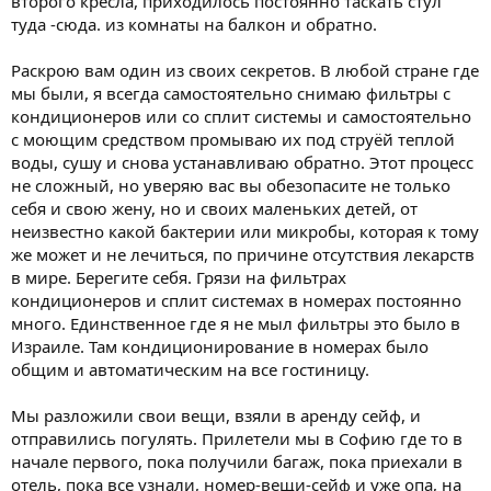
второго кресла, приходилось постоянно таскать стул
туда -сюда. из комнаты на балкон и обратно.
Раскрою вам один из своих секретов. В любой стране где
мы были, я всегда самостоятельно снимаю фильтры с
кондиционеров или со сплит системы и самостоятельно
с моющим средством промываю их под струёй теплой
воды, сушу и снова устанавливаю обратно. Этот процесс
не сложный, но уверяю вас вы обезопасите не только
себя и свою жену, но и своих маленьких детей, от
неизвестно какой бактерии или микробы, которая к тому
же может и не лечиться, по причине отсутствия лекарств
в мире. Берегите себя. Грязи на фильтрах
кондиционеров и сплит системах в номерах постоянно
много. Единственное где я не мыл фильтры это было в
Израиле. Там кондиционирование в номерах было
общим и автоматическим на все гостиницу.
Мы разложили свои вещи, взяли в аренду сейф, и
отправились погулять. Прилетели мы в Софию где то в
начале первого, пока получили багаж, пока приехали в
отель, пока все узнали, номер-вещи-сейф и уже опа, на