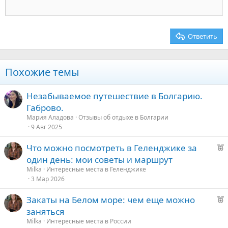
18
Tahoma
22
Times New Roman
26
Trebuchet MS
Ответить
Verdana
Похожие темы
Незабываемое путешествие в Болгарию.
Габрово.
Мария Аладова
Отзывы об отдыхе в Болгарии
9 Авг 2025
Р
Что можно посмотреть в Геленджике за
е
один день: мои советы и маршрут
к
Milka
Интересные места в Геленджике
о
3 Мар 2026
Р
Закаты на Белом море: чем еще можно
е
е
заняться
к
д
Milka
Интересные места в России