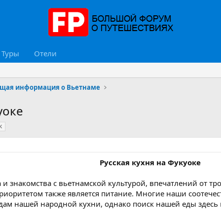
Туры
Отели
щая информация о Вьетнаме
уоке
к
Русская кухня на Фукуоке
 и знакомства с вьетнамской культурой, впечатлений от т
риоритетом также является питание. Многие наши соотече
дам нашей народной кухни, однако поиск нашей еды здесь 