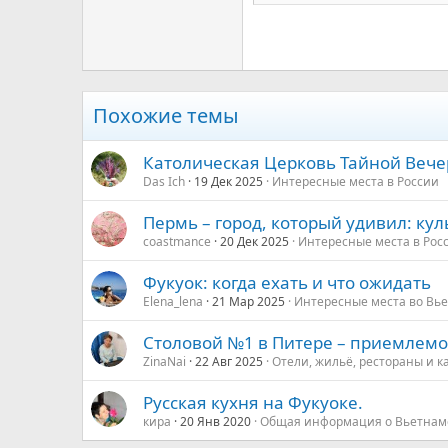
Times New Roman
Trebuchet MS
Verdana
Похожие темы
Католическая Церковь Тайной Вечер
Das Ich
19 Дек 2025
Интересные места в России
Пермь – город, который удивил: ку
coastmance
20 Дек 2025
Интересные места в Рос
Фукуок: когда ехать и что ожидать
Elena_lena
21 Мар 2025
Интересные места во Вь
Столовой №1 в Питере – приемлем
ZinaNai
22 Авг 2025
Отели, жильё, рестораны и к
Русская кухня на Фукуоке.
кира
20 Янв 2020
Общая информация о Вьетнам