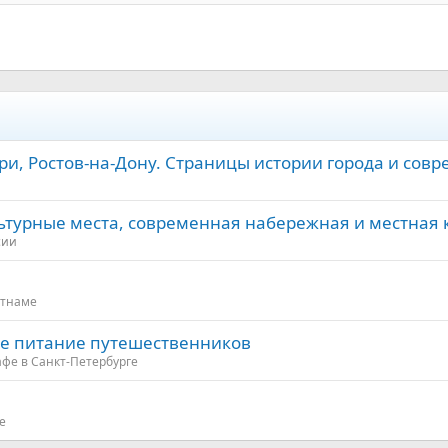
и, Ростов-на-Дону. Страницы истории города и сов
льтурные места, современная набережная и местная 
сии
етнаме
ое питание путешественников
афе в Санкт-Петербурге
е