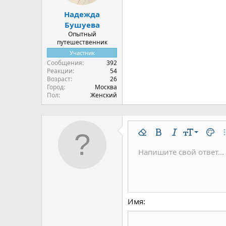
Надежда
Бушуева
Опытный
путешественник
Участник
Сообщения
392
Реакции
54
Возраст
26
Город
Москва
Пол
Женский
9
Удалить форматирован
Жирный
Курсив
Размер шр
Цвет 
До
10
Напишите свой ответ...
Arial
Шрифт
Вставить горизонтальну
Спойлер
Зачёркнутый
Код
Подчёркнутый
Одностроч
Однос
12
Book Antiqua
15
Courier New
18
Georgia
Имя
22
Tahoma
26