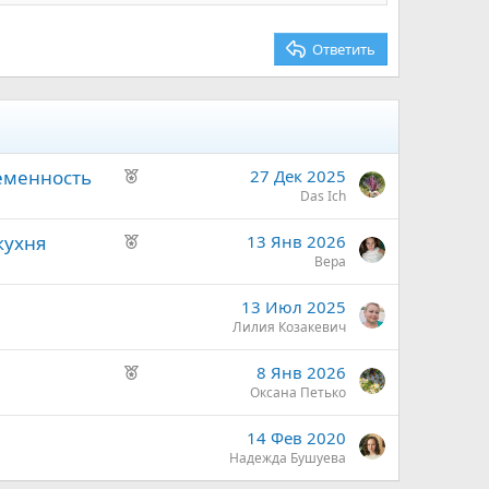
Ответить
Р
ременность
27 Дек 2025
е
Das Ich
к
Р
кухня
13 Янв 2026
о
е
Bepa
м
к
е
13 Июл 2025
о
н
Лилия Козакевич
м
д
е
у
Р
8 Янв 2026
н
е
е
Оксана Петько
д
м
к
у
ы
14 Фев 2020
о
е
й
Надежда Бушуева
м
м
е