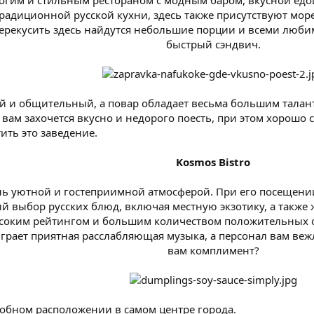
рогим и стильным рестораном с модным баром, вкусной едо
адиционной русской кухни, здесь также присутствуют море
ерекусить здесь найдутся небольшие порции и всеми любим
быстрый сэндвич.
й и общительный, а повар обладает весьма большим талант
 вам захочется вкусно и недорого поесть, при этом хорошо с
ить это заведение.
Kosmos Bistro
нь уютной и гостеприимной атмосферой. При его посещен
й выбор русских блюд, включая местную экзотику, а также
соким рейтингом и большим количеством положительных о
играет приятная расслабляющая музыка, а персонал вам вежл
вам комплимент?
добном расположении в самом центре города.