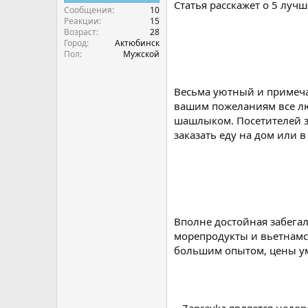
Статья расскажет о 5 луч
Сообщения
10
Реакции
15
Возраст
28
Город
Актюбинск
Пол
Мужской
Весьма уютный и примеча
вашим пожеланиям все лю
шашлыком. Посетителей з
заказать еду на дом или в
Вполне достойная забегал
морепродукты и вьетнамск
большим опытом, цены ум