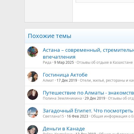
26
Times New Roman
Trebuchet MS
Verdana
Похожие темы
Астана – современный, стремитель
впечатления
Рида
9 Мар 2025
Отзывы об отдыхе в Казахстане
Гостиница Актобе
Алмат
17 Дек 2019
Отели, жильё, рестораны и ка
Путешествие по Алматы - знакомст
Полина Земляникина
29 Дек 2019
Отзывы об отд
Загадочный Египет. Что посмотреть 
Светлана15
16 Фев 2023
Общая информация о Е
Деньги в Канаде