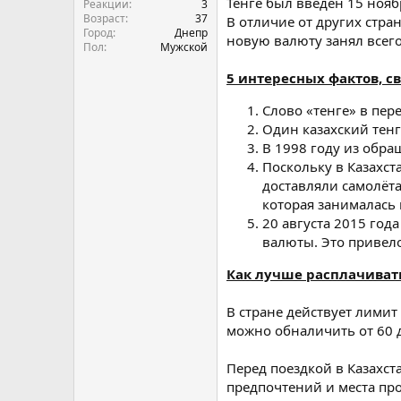
Тенге был введён 15 нояб
Реакции
3
Возраст
37
В отличие от других стра
Город
Днепр
новую валюту занял всего
Пол
Мужской
5 интересных фактов, с
Слово «тенге» в пере
Один казахский тенг
В 1998 году из обр
Поскольку в Казахст
доставляли самолёта
которая занималась 
20 августа 2015 го
валюты. Это привел
Как лучше расплачивать
В стране действует лимит
можно обналичить от 60 д
Перед поездкой в Казахс
предпочтений и места пр