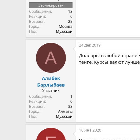
Заблокирован
Сообщения
13
Реакции
6
Возраст
28
Город
Москва
Пол
Мужской
24 Дек 2019
А
Доллары в любой стране ме
тенге. Курсы валют лучше
Алибек
Барлыбаев
Участник
Сообщения
1
Реакции
0
Возраст
33
Город
Алматы
Пол
Мужской
16 Янв 2020