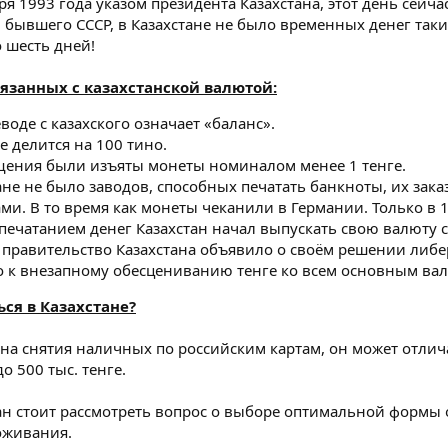
ря 1993 года указом президента Казахстана, этот день сейч
н бывшего СССР, в Казахстане не было временных денег так
 шесть дней!
вязанных с казахстанской валютой:
воде с казахского означает «баланс».
е делится на 100 тино.
ащения были изъяты монеты номиналом менее 1 тенге.
ане не было заводов, способных печатать банкноты, их зак
ми. В то время как монеты чеканили в Германии. Только в 
печатанием денег Казахстан начал выпускать свою валюту с
да правительство Казахстана объявило о своём решении ли
о к внезапному обесцениванию тенге ко всем основным вал
ся в Казахстане?
 на снятия наличных по российским картам, он может отлича
о 500 тыс. тенге.
тан стоит рассмотреть вопрос о выборе оптимальной формы
оживания.