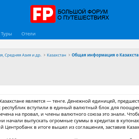
Туры
Отели
я, Средняя Азия и др.
Казахстан
Общая информация о Казахст
азахстане является — тенге. Денежной единицей, предшест
х республик вступили в единый валютный блок для поощре
ечена на провал, и члены валютного союза это знали. Что
ни начали выпускать огромные суммы в кредитах в купона
ий Центробанк в итоге вышел из соглашения, заставив Каза