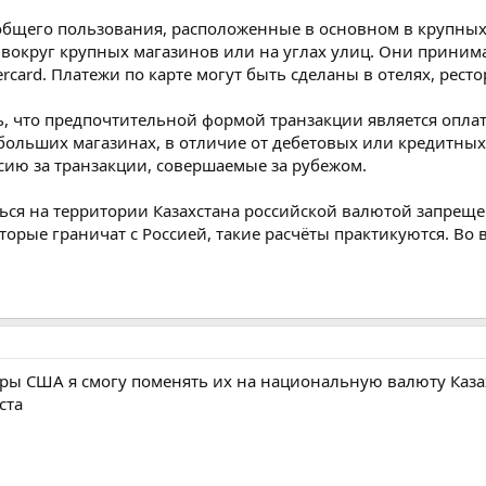
общего пользования, расположенные в основном в крупных 
, вокруг крупных магазинов или на углах улиц. Они прини
ercard. Платежи по карте могут быть сделаны в отелях, рест
ь, что предпочтительной формой транзакции является опла
ольших магазинах, в отличие от дебетовых или кредитных 
ию за транзакции, совершаемые за рубежом.
ся на территории Казахстана российской валютой запрещен
оторые граничат с Россией, такие расчёты практикуются. Во
ары США я смогу поменять их на национальную валюту Казах
ста