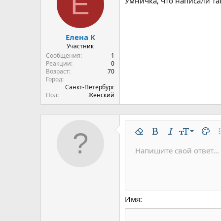
Е
Умничка, что написали т
Елена К
Участник
Сообщения
1
Реакции
0
Возраст
70
Город
Санкт-Петербург
Пол
Женский
9
Удалить форматирован
Жирный
Курсив
Размер шр
Цвет 
До
10
Напишите свой ответ...
Arial
Шрифт
Вставить горизонтальну
Спойлер
Зачёркнутый
Код
Подчёркнутый
Одностроч
Однос
12
Book Antiqua
15
Courier New
18
Georgia
Имя
22
Tahoma