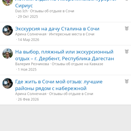
е
Сириус
к
Das Ich
Отзывы об отдыхе в Сочи
о
29 Окт 2025
Р
Экскурсия на дачу Сталина в Сочи
е
е
Арина Солнечная
Интересные места в Сочи
14 Мар 2026
к
д
о
у
Р
На выбор, пляжный или экскурсионный
е
е
отдых – г. Дербент, Республика Дагестан
е
к
Валерия Резчикова
Отзывы об отдыхе на Кавказе
о
1 Ноя 2025
д
у
Р
Где жить в Сочи мой отзыв: лучшие
е
е
е
районы рядом с набережной
к
д
Арина Солнечная
Отзывы об отдыхе в Сочи
о
26 Фев 2026
у
е
е
д
у