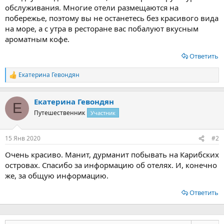
обслуживания. Многие отели размещаются на
побережье, поэтому вы не останетесь без красивого вида
на море, а с утра в ресторане вас побалуют вкусным
ароматным кофе.
Ответить
Екатерина Гевондян
Р
е
а
Екатерина Гевондян
к
Е
ц
Путешественник
Участник
и
и
:
15 Янв 2020
#2
Очень красиво. Манит, дурманит побывать на Карибских
островах. Спасибо за информацию об отелях. И, конечно
же, за общую информацию.
Ответить