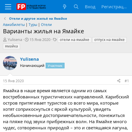
Вход
Регистрация
Отели и другое жильё на Ямайке
Авиабилеты
|
Туры
|
Отели
Варианты жилья на Ямайке
А
Д
Т
Yulisena
15 Янв 2020
отели на ямайке
отпуск на ямайке
в
а
е
ямайка
т
т
г
о
а
и
Yulisena
р
н
т
Начинающий
а
Участник
е
ч
м
а
15 Янв 2020
#1
ы
л
а
Ямайка в наше время является одним из самых
востребованных туристических направлений. Карибский
остров притягивает туристов со всего мира, которые
хотят соприкоснуться с яркой культурой, увидеть
необыкновенные достопримечательности, понежиться
на пляже под звуки прибрежных волн. На Ямайке много
чудес, сотворенных природой – это и светящаяся лагуна,