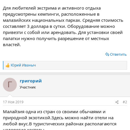
Для любителей экстрима и активного отдыха
предусмотрены кемпинги, расположенные в
малазийских национальных парках. Средняя стоимость
составляет 3 доллара в сутки. Оборудование можно
привезти с собой или арендовать. Для установки своей
палатки нужно получить разрешение от местных
властей.
Ответить
Юрий Иваныч
Р
е
а
григорий
к
Г
ц
Участник
и
и
:
17 Ноя 2019
#2
Малайзия одна из стран со своими обычаями и
природной экзотикой.Здесь можно найти отели на
любой вкус.В туристических районах располагаются
недорогие хостелы.