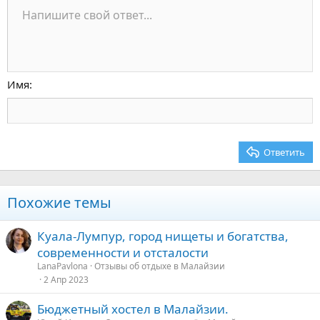
Маркированный список
Напишите свой ответ...
По левому краю
9
Обычный
Сохранить черновик
Arial
Размер шрифта
Выравнивание
Цитата
Повторить
Медиа
Переключить режим работы редактора
Цвет текста
Формат параграфа
Вставить таблицу
Удалить форматирование
Шрифт
Вставить горизонтальную линию
Черновики
Зачёркнутый
Спойлер
Подчёркнутый
Код
Однострочный код
Однострочный спойлер
Увеличить отступ
10
Удалить черновик
По центру
Заголовок 1
Book Antiqua
Уменьшить отступ
12
Courier New
По правому краю
Заголовок 2
15
Georgia
Выравнивание текста
Имя
Заголовок 3
18
Tahoma
22
Times New Roman
26
Trebuchet MS
Ответить
Verdana
Похожие темы
Куала-Лумпур, город нищеты и богатства,
современности и отсталости
LanaPavlona
Отзывы об отдыхе в Малайзии
2 Апр 2023
Бюджетный хостел в Малайзии.