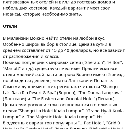
пятизвёздочных отелей и вилл до гостевых домов и
небольших хостелов. Каждый вариант имеет свои
нюансы, которые необходимо знать.
Отели
В Малайзии можно найти отели на любой вкус.
Особенно широк выбор в столице. Цена за сутки в
среднем составляет от 15 до 40 долларов, но всё зависит
от расположения и класса.
Помимо популярных мировых сетей (“Sheraton”, “Hilton”,
“Mariott” и т.д.) существуют местные. Практически все
отели малазийской части острова Борнео имеют 5 звёзд,
но обходятся дешевле, чем на Лангкави и Пенанге.
Самыми лучшими в этих регионах считаются “Shangri-
La’s Rasa Ria Resort & Spa” (Борнео), “The Danna Langkawi”
(Лангкави) и “The Eastern and Oriental Hotel” (Пенанг).
Ценителям роскоши стоит остановиться в столичных
отелях “Shangri-La Hotel Kuala Lumpur”, “Grand Hyatt Kuala
Lumpur” и “The Majestic Hotel Kuala Lumpur”. Из
бюджетных вариантов популярны “U Pac Hotel”, “Grid 9
Hotel” и “V Garden Hotel” (Куала-Лумпур), “HelicoNia Hotel”