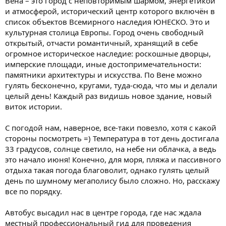
Вена – это город с неповторимым шармом, энергетикой
и атмосферой, исторический центр которого включён в
список объектов Всемирного наследия ЮНЕСКО. Это и
культурная столица Европы. Город очень свободный
открытый, отчасти романтичный, хранящий в себе
огромное историческое наследие: роскошные дворцы,
имперские площади, иные достопримечательности:
памятники архитектуры и искусства. По Вене можно
гулять бесконечно, кругами, туда-сюда, что мы и делали
целый день! Каждый раз видишь новое здание, новый
виток истории.
С погодой нам, наверное, все-таки повезло, хотя с какой
стороны посмотреть =) Температура в тот день достигала
33 градусов, солнце светило, на небе ни облачка, а ведь
это начало июня! Конечно, для моря, пляжа и пассивного
отдыха такая погода благоволит, однако гулять целый
день по шумному мегаполису было сложно. Но, расскажу
все по порядку.
Автобус высадил нас в центре города, где нас ждала
местный профессиональный гид для проведения