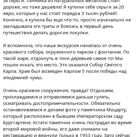
за серьги. Линейка из натуральных металлов стоит
дороже, но тоже дешевле! Я купили себе серьги за 20
евро, которые у нас стоят порядка 3 тысяч рублей!
Конечно, я купила бы еще что-то, просто изначально не
закладывала эти траты и боялась в первый день
путешествия делать дорогие покупки.
Я вспомнила, что наша экскурсия началась от очень
красивого собора, окруженного парком с фонтаном. По
такой жаре, отдохнуть в тени деревьев самое то! Мы
пошли искать это место. Это оказался Собор Святого
Карла. Храм был возведен Карлом 5 после победы над
эпидемией чумы.
Очень красивое сооружение, правда? Отдыхаем,
прохлаждаемся и отправляемся дальше гулять,
осматривать достопримечательности. Обязательно
останавливаемся и делаем фото у памятника Моцарту,
который расположен в бывшем Императорском саду
Бурггартене. Кстати памятник очень пострадал во время
второй мировой войны, его даже снимали на
реставрацию и вернули только в 1953 году. Зато сейчас