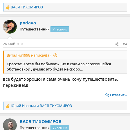
ВАСЯ ТИХОМИРОВ
Р
е
а
podava
к
ц
Путешественник
Участник
и
и
:
26 Май 2020
#4
Виталий1998 написал(а):
Красота! Хотел бы побывать , но в связи со сложившейся
обстановкой , думаю это будет не скоро...
все будет хорошо! я сама очень хочу путешествовать,
переживем!
Ответить
Юрий Иваныч
и
ВАСЯ ТИХОМИРОВ
Р
е
а
ВАСЯ ТИХОМИРОВ
к
ц
Путешественник
Участник