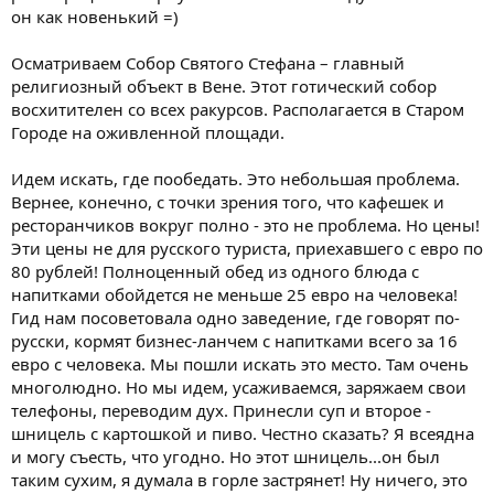
он как новенький =)
Осматриваем Собор Святого Стефана – главный
религиозный объект в Вене. Этот готический собор
восхитителен со всех ракурсов. Располагается в Старом
Городе на оживленной площади.
Идем искать, где пообедать. Это небольшая проблема.
Вернее, конечно, с точки зрения того, что кафешек и
ресторанчиков вокруг полно - это не проблема. Но цены!
Эти цены не для русского туриста, приехавшего с евро по
80 рублей! Полноценный обед из одного блюда с
напитками обойдется не меньше 25 евро на человека!
Гид нам посоветовала одно заведение, где говорят по-
русски, кормят бизнес-ланчем с напитками всего за 16
евро с человека. Мы пошли искать это место. Там очень
многолюдно. Но мы идем, усаживаемся, заряжаем свои
телефоны, переводим дух. Принесли суп и второе -
шницель с картошкой и пиво. Честно сказать? Я всеядна
и могу съесть, что угодно. Но этот шницель...он был
таким сухим, я думала в горле застрянет! Ну ничего, это