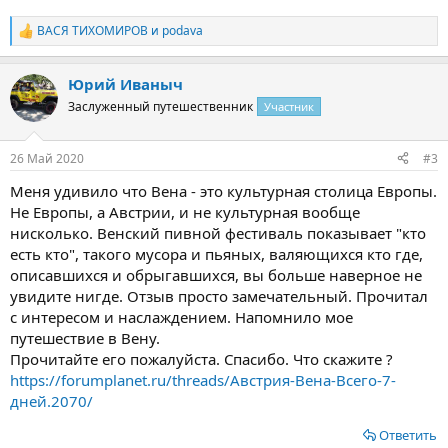
ВАСЯ ТИХОМИРОВ
и
podava
Р
е
а
Юрий Иваныч
к
ц
Заслуженный путешественник
Участник
и
и
:
26 Май 2020
#3
Меня удивило что Вена - это культурная столица Европы.
Не Европы, а Австрии, и не культурная вообще
нисколько. Венский пивной фестиваль показывает "кто
есть кто", такого мусора и пьяных, валяющихся кто где,
описавшихся и обрыгавшихся, вы больше наверное не
увидите нигде. Отзыв просто замечательный. Прочитал
с интересом и наслаждением. Напомнило мое
путешествие в Вену.
Прочитайте его пожалуйста. Спасибо. Что скажите ?
https://forumplanet.ru/threads/Австрия-Вена-Всего-7-
дней.2070/
Ответить