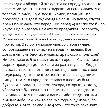
пешеходной обзорной экскурсии по городу. Буквально
через 5 минут от начала экскурсии, мы сталкиваемся с
толпами людей, шум, песни, крики, полиция, что
происходит? Гида в аудиогид не слышно вовсе, спустя
время понимаем, это парад. Гей-парад =) Как же это было
круто! Гид пыталась нам что-то продолжать говорить,
уводить нас оттуда, но нет! Нам было так интересно.
Объясню почему. Это не беспорядочные марши
протестов. Это организованные, согласованные,
сопровождаемые полицией марши и парады. Все
довольны, улыбаются, никаких драк, ссор с полицией.
Ничего такого. Это праздник для города. К слову, такие
марши проходят до нескольких раз в неделю! Люди
высказывают свое мнение, свое недовольство, свою
поддержку. Единственное негативное последствие я
вижу в том, что город после такого шествия был
буквально завален горами мусора, который, к слову,
убрали уже буквально в течение пары часов! Да, все
выпивали, но я не видела каких-либо неадекватный
пьяных дебошей, как-то все культурно, душевно, по-
доброму. А этот…тампон на фото – это тоже реквизит