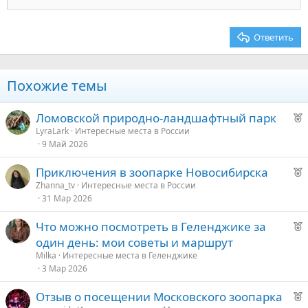
22
Times New Roman
26
Trebuchet MS
Ответить
Verdana
Похожие темы
Р
Ломовской природно-ландшафтный парк
е
LyraLark
Интересные места в России
9 Май 2026
к
о
Р
Приключения в зоопарке Новосибирска
е
Zhanna_tv
Интересные места в России
е
31 Мар 2026
к
о
д
Р
Что можно посмотреть в Геленджике за
у
е
один день: мои советы и маршрут
е
е
к
Milka
Интересные места в Геленджике
о
3 Мар 2026
д
у
Р
Отзыв о посещении Московского зоопарка
е
е