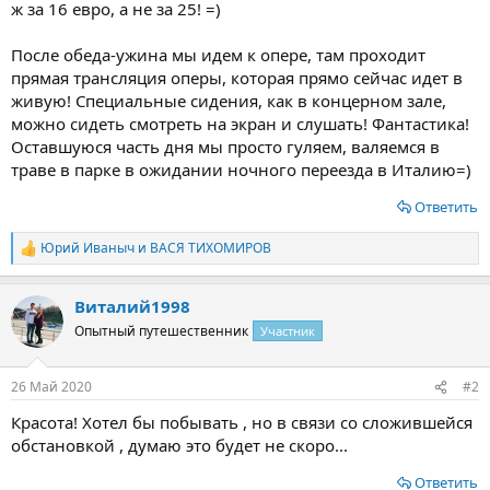
ж за 16 евро, а не за 25! =)
После обеда-ужина мы идем к опере, там проходит
прямая трансляция оперы, которая прямо сейчас идет в
живую! Специальные сидения, как в концерном зале,
можно сидеть смотреть на экран и слушать! Фантастика!
Оставшуюся часть дня мы просто гуляем, валяемся в
траве в парке в ожидании ночного переезда в Италию=)
Ответить
Юрий Иваныч
и
ВАСЯ ТИХОМИРОВ
Р
е
а
Виталий1998
к
ц
Опытный путешественник
Участник
и
и
:
26 Май 2020
#2
Красота! Хотел бы побывать , но в связи со сложившейся
обстановкой , думаю это будет не скоро...
Ответить