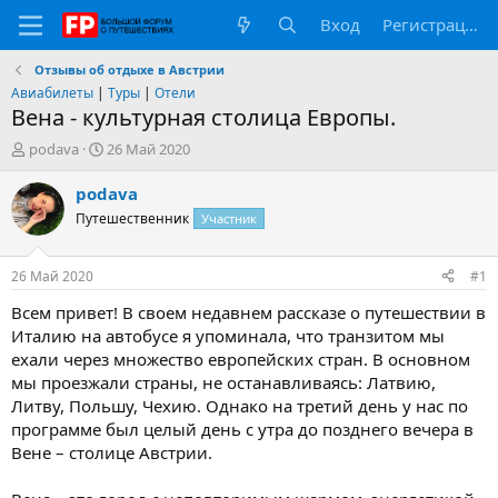
Вход
Регистрация
Отзывы об отдыхе в Австрии
Авиабилеты
|
Туры
|
Отели
Вена - культурная столица Европы.
А
Д
podava
26 Май 2020
в
а
т
т
podava
о
а
Путешественник
Участник
р
н
т
а
е
ч
26 Май 2020
#1
м
а
ы
л
Всем привет! В своем недавнем рассказе о путешествии в
а
Италию на автобусе я упоминала, что транзитом мы
ехали через множество европейских стран. В основном
мы проезжали страны, не останавливаясь: Латвию,
Литву, Польшу, Чехию. Однако на третий день у нас по
программе был целый день с утра до позднего вечера в
Вене – столице Австрии.