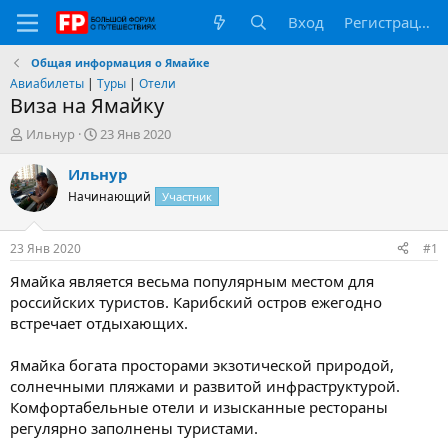
Вход
Регистрация
Общая информация о Ямайке
Авиабилеты
|
Туры
|
Отели
Виза на Ямайку
А
Д
Ильнур
23 Янв 2020
в
а
т
т
Ильнур
о
а
Начинающий
Участник
р
н
т
а
е
ч
23 Янв 2020
#1
м
а
ы
л
Ямайка является весьма популярным местом для
а
российских туристов. Карибский остров ежегодно
встречает отдыхающих.
Ямайка богата просторами экзотической природой,
солнечными пляжами и развитой инфраструктурой.
Комфортабельные отели и изысканные рестораны
регулярно заполнены туристами.