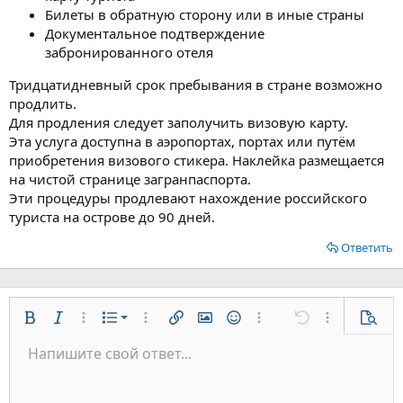
Билеты в обратную сторону или в иные страны
Документальное подтверждение
забронированного отеля
Тридцатидневный срок пребывания в стране возможно
продлить.
Для продления следует заполучить визовую карту.
Эта услуга доступна в аэропортах, портах или путём
приобретения визового стикера. Наклейка размещается
на чистой странице загранпаспорта.
Эти процедуры продлевают нахождение российского
туриста на острове до 90 дней.
Ответить
Нумерованный список
Жирный
Курсив
Дополнительно...
Список
Дополнительно...
Вставить ссылку
Вставить изображение
Смайлы
Дополнительно...
Отменить
Дополнительн
Предп
Маркированный список
Напишите свой ответ...
По левому краю
9
Обычный
Сохранить черновик
Arial
Размер шрифта
Выравнивание
Цитата
Повторить
Медиа
Переключить режим работы редактора
Цвет текста
Формат параграфа
Вставить таблицу
Удалить форматирование
Шрифт
Вставить горизонтальную линию
Черновики
Зачёркнутый
Спойлер
Подчёркнутый
Код
Однострочный код
Однострочный спойлер
Увеличить отступ
10
Удалить черновик
По центру
Заголовок 1
Book Antiqua