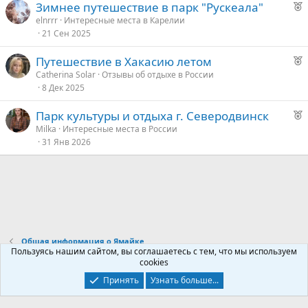
Р
Зимнее путешествие в парк "Рускеала"
е
elnrrr
Интересные места в Карелии
21 Сен 2025
к
о
Р
Путешествие в Хакасию летом
е
Catherina Solar
Отзывы об отдыхе в России
е
8 Дек 2025
к
о
д
Р
Парк культуры и отдыха г. Северодвинск
у
е
Milka
Интересные места в России
е
е
31 Янв 2026
к
о
д
у
е
е
д
у
Общая информация о Ямайке
е
Пользуясь нашим сайтом, вы соглашаетесь с тем, что мы используем
cookies
Контакты
Условия и правила
Политика конфиденциальности
Принять
Узнать больше...
Помощь
Главная
R
S
S