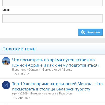
Уменьшить отступ
12
Courier New
По правому краю
Заголовок 2
15
Georgia
Выравнивание текста
Имя
Заголовок 3
18
Tahoma
22
Times New Roman
26
Trebuchet MS
Ответить
Verdana
Похожие темы
Что посмотреть во время путешествия по
Южной Африке и как к нему подготовиться?
Elena_lena
Общая информация об Африке
22 Окт 2025
Топ-10 достопримечательностей Минска - Что
И
посмотреть в столице Беларуси туристу
ирина2909
Интересные места в Беларуси
17 Авг 2025