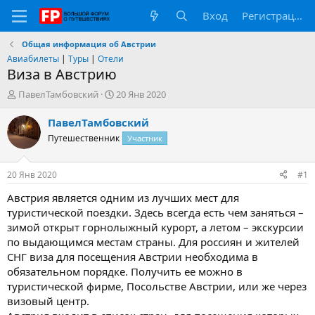
Вход
Регистрация
Общая информация об Австрии
Авиабилеты
|
Туры
|
Отели
Виза в Австрию
А
Д
ПавелТамбовский
20 Янв 2020
в
а
т
т
ПавелТамбовский
о
а
Путешественник
Участник
р
н
т
а
е
ч
20 Янв 2020
#1
м
а
ы
л
Австрия является одним из лучших мест для
а
туристической поездки. Здесь всегда есть чем заняться –
зимой открыт горнолыжный курорт, а летом – экскурсии
по выдающимся местам страны. Для россиян и жителей
СНГ виза для посещения Австрии необходима в
обязательном порядке. Получить ее можно в
туристической фирме, Посольстве Австрии, или же через
визовый центр.