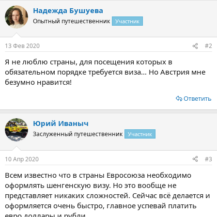
а
Надежда Бушуева
к
ц
Опытный путешественник
Участник
и
и
:
13 Фев 2020
#2
Я не люблю страны, для посещения которых в
обязательном порядке требуется виза… Но Австрия мне
безумно нравится!
Ответить
Юрий Иваныч
Заслуженный путешественник
Участник
10 Апр 2020
#3
Всем известно что в страны Евросоюза необходимо
оформлять шенгенскую визу. Но это вообще не
представляет никаких сложностей. Сейчас всё делается и
оформляется очень быстро, главное успевай платить
евро доллары и рубли.