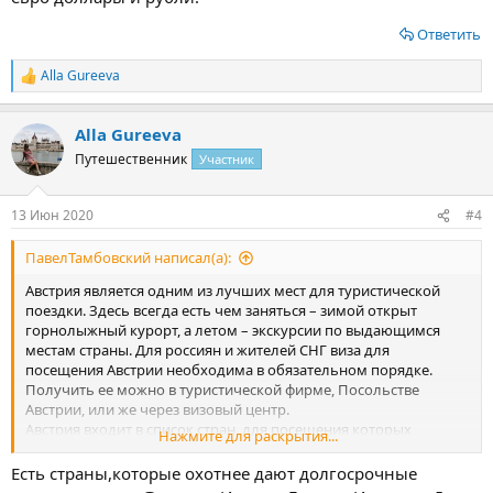
Ответить
Alla Gureeva
Р
е
а
Alla Gureeva
к
ц
Путешественник
Участник
и
и
:
13 Июн 2020
#4
ПавелТамбовский написал(а):
Австрия является одним из лучших мест для туристической
поездки. Здесь всегда есть чем заняться – зимой открыт
горнолыжный курорт, а летом – экскурсии по выдающимся
местам страны. Для россиян и жителей СНГ виза для
посещения Австрии необходима в обязательном порядке.
Получить ее можно в туристической фирме, Посольстве
Австрии, или же через визовый центр.
Австрия входит в список стран, для посещения которых
Нажмите для раскрытия...
необходима виза особого типа. Так же ее называют
Шенгенской визой. Это все виды виз, кроме национального
Есть страны,которые охотнее дают долгосрочные
типа. С 2020 года введены особые правила и новые регламенты