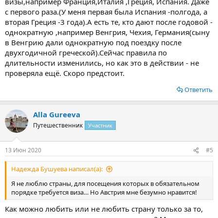
визы,например Франция,Италия ,Греция, Испания. Даже
в соответствии с последними законами о визовом режиме в
с первого раза.(У меня первая была Испания -полгода, а
странах ЕС.
вторая Греция -3 года).А есть те, кто дают после годовой -
С сентября 2020 года начала свою работу система по
однократную ,например Венгрия, Чехия, Германия(сыну
фиксированию биометрических данных человека, желающего
в Венгрию дали однократную под поездку после
посетить страну. Она обязывает каждого россиянина,
желающего получить визу или имея ее уже оформленную
двухгодичной греческой).Сейчас правила по
сдавать каждые пять лет отпечатки своих пальцев. Это можно
длительности изменились, но как это в действии - не
сделать либо в Посольстве Австрии, либо в визовом центре.
проверяла ещё. Скоро предстоит.
Виды виз.
Тип визы для посещения Австрии определяется целью
Ответить
нахождения в стране. Всего есть несколько видов виз, которые
могут получить граждане России или СНГ.
Туристическая виза.
Alla Gureeva
Самая широко встречающаяся и распространенная виза.
Путешественник
Участник
Относится к шенгенскому типу «С». Ее часто оформляют для
командировок, для поездки на отдых или к друзьям, то есть в
тех случаях, когда не планируют остаться на долгое время.
13 Июн 2020
#5
С туристической визой нельзя работать в Австрии, практически
все разрешенные визой дни нужно находиться на территории
Надежда Бушуева написал(а):
Австрии. Что бы виза считалась открытой, нужно пересечь
границу страны.
Я не люблю страны, для посещения которых в обязательном
Есть так же транзитная виза. Ее оформляют для того что бы
порядке требуется виза… Но Австрия мне безумно нравится!
пересечь границу Австрии и добраться до аэропорта, откуда
Как можно любить или не любить страну только за то,
уже пересесть на самолет в нужную страну. Россиянам не
требуется такая виза.