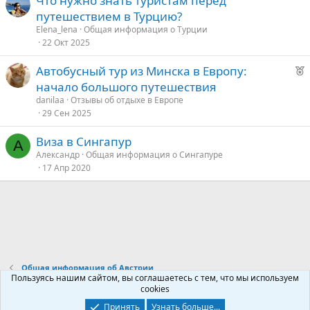
Что нужно знать туристам перед
путешествием в Турцию?
Elena_lena
Общая информация о Турции
22 Окт 2025
Р
Автобусный тур из Минска в Европу:
е
начало большого путешествия
к
danilaa
Отзывы об отдыхе в Европе
о
29 Сен 2025
Виза в Сингапур
е
А
Александр
Общая информация о Сингапуре
17 Апр 2020
д
у
е
Общая информация об Австрии
Пользуясь нашим сайтом, вы соглашаетесь с тем, что мы используем
cookies
Контакты
Условия и правила
Политика конфиденциальности
Принять
Узнать больше...
R