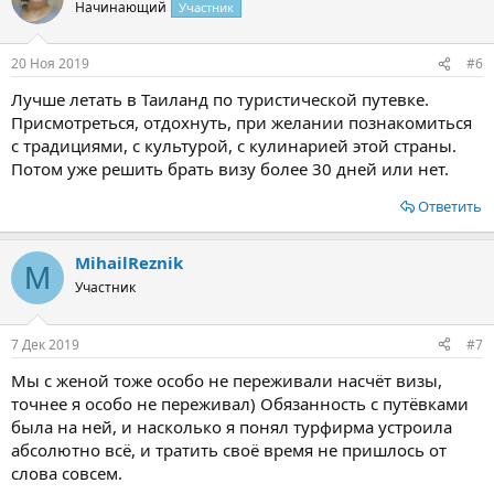
ц
Начинающий
Участник
и
и
:
20 Ноя 2019
#6
Лучше летать в Таиланд по туристической путевке.
Присмотреться, отдохнуть, при желании познакомиться
с традициями, с культурой, с кулинарией этой страны.
Потом уже решить брать визу более 30 дней или нет.
Ответить
MihailReznik
M
Участник
7 Дек 2019
#7
Мы с женой тоже особо не переживали насчёт визы,
точнее я особо не переживал) Обязанность с путёвками
была на ней, и насколько я понял турфирма устроила
абсолютно всё, и тратить своё время не пришлось от
слова совсем.