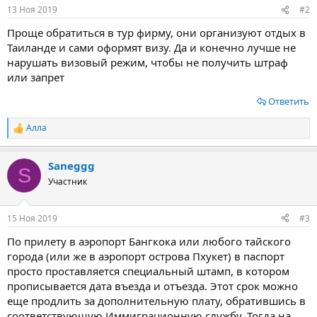
:
13 Ноя 2019
#2
Проще обратиться в тур фирму, они организуют отдых в
Таиланде и сами оформят визу. Да и конечно лучше не
нарушать визовый режим, чтобы не получить штраф
или запрет
Ответить
Алла
Р
е
а
Saneggg
к
S
ц
Участник
и
и
:
15 Ноя 2019
#3
По прилету в аэропорт Бангкока или любого тайского
города (или же в аэропорт острова Пхукет) в паспорт
просто проставляется специальный штамп, в котором
прописывается дата въезда и отъезда. Этот срок можно
еще продлить за дополнительную плату, обратившись в
соответствующую Иммиграционную службу. Тогда на