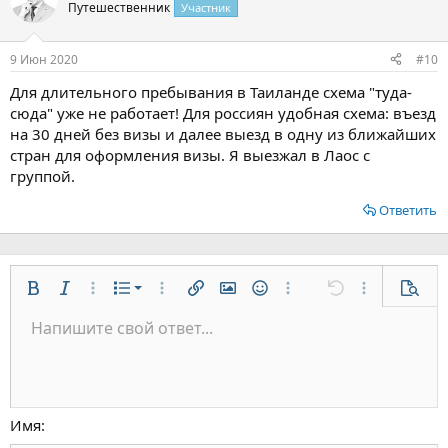
Путешественник
Участник
9 Июн 2020
#10
Для длительного пребывания в Таиланде схема "туда-
сюда" уже не работает! Для россиян удобная схема: въезд
на 30 дней без визы и далее выезд в одну из ближайших
стран для оформления визы. Я выезжал в Лаос с
группой.
Ответить
Нумерованный список
Жирный
Курсив
Дополнительно...
Список
Дополнительно...
Вставить ссылку
Вставить изображение
Смайлы
Дополнительно...
Отменить
Дополнительн
Предп
Маркированный список
Напишите свой ответ...
По левому краю
9
Обычный
Сохранить черновик
Arial
Размер шрифта
Выравнивание
Цитата
Повторить
Медиа
Переключить режим работы редактора
Цвет текста
Формат параграфа
Вставить таблицу
Удалить форматирование
Шрифт
Вставить горизонтальную линию
Черновики
Зачёркнутый
Спойлер
Подчёркнутый
Код
Однострочный код
Однострочный спойлер
Увеличить отступ
10
Удалить черновик
По центру
Заголовок 1
Book Antiqua
Уменьшить отступ
12
Courier New
По правому краю
Заголовок 2
15
Georgia
Выравнивание текста
Имя
Заголовок 3