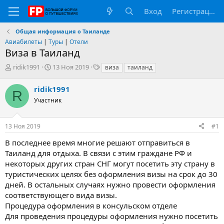
Вход
Регистрация
Общая информация о Таиланде
Авиабилеты
|
Туры
|
Отели
Виза в Таиланд
А
Д
Т
ridik1991
13 Ноя 2019
виза
таиланд
в
а
е
т
т
г
ridik1991
R
о
а
и
Участник
р
н
т
а
е
ч
13 Ноя 2019
#1
м
а
ы
л
В последнее время многие решают отправиться в
а
Таиланд для отдыха. В связи с этим граждане РФ и
некоторых других стран СНГ могут посетить эту страну в
туристических целях без оформления визы на срок до 30
дней. В остальных случаях нужно провести оформления
соответствующего вида визы.
Процедура оформления в консульском отделе
Для проведения процедуры оформления нужно посетить