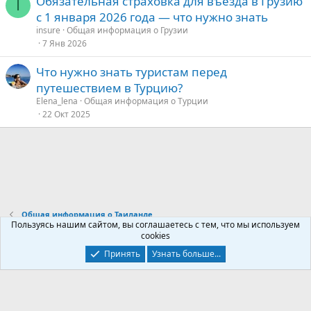
Обязательная страховка для въезда в Грузию
I
с 1 января 2026 года — что нужно знать
insure
Общая информация о Грузии
7 Янв 2026
Что нужно знать туристам перед
путешествием в Турцию?
Elena_lena
Общая информация о Турции
22 Окт 2025
Общая информация о Таиланде
Пользуясь нашим сайтом, вы соглашаетесь с тем, что мы используем
cookies
Контакты
Условия и правила
Политика конфиденциальности
Принять
Узнать больше...
Помощь
Главная
R
S
S