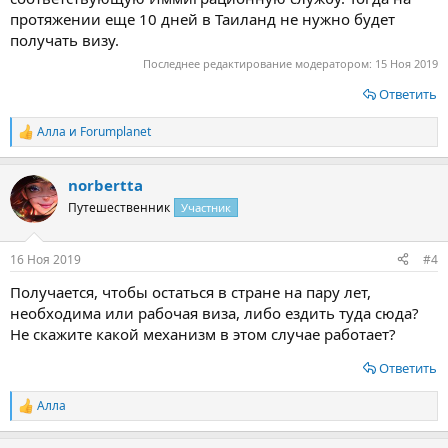
протяжении еще 10 дней в Таиланд не нужно будет
получать визу.
Последнее редактирование модератором:
15 Ноя 2019
Ответить
Алла
и
Forumplanet
Р
е
а
norbertta
к
ц
Путешественник
Участник
и
и
:
16 Ноя 2019
#4
Получается, чтобы остаться в стране на пару лет,
необходима или рабочая виза, либо ездить туда сюда?
Не скажите какой механизм в этом случае работает?
Ответить
Алла
Р
е
а