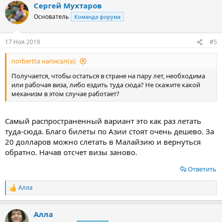
Сергей Мухтаров
к
ц
Основатель
Команда форума
и
и
:
17 Ноя 2019
#5
norbertta написал(а):
Получается, чтобы остаться в стране на пару лет, необходима
или рабочая виза, либо ездить туда сюда? Не скажите какой
механизм в этом случае работает?
Самый распространенный вариант это как раз летать
туда-сюда. Благо билеты по Азии стоят очень дешево. За
20 долларов можно слетать в Малайзию и вернуться
обратно. Начав отсчет визы заново.
Ответить
Алла
Р
е
а
Алла
к