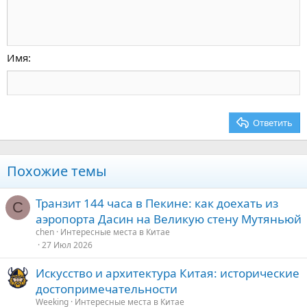
Увеличить отступ
10
Удалить черновик
По центру
Заголовок 1
Book Antiqua
Уменьшить отступ
12
Courier New
По правому краю
Заголовок 2
15
Georgia
Выравнивание текста
Имя
Заголовок 3
18
Tahoma
22
Times New Roman
26
Trebuchet MS
Ответить
Verdana
Похожие темы
Транзит 144 часа в Пекине: как доехать из
C
аэропорта Дасин на Великую стену Мутяньюй
chen
Интересные места в Китае
27 Июл 2026
Искусство и архитектура Китая: исторические
достопримечательности
Weeking
Интересные места в Китае