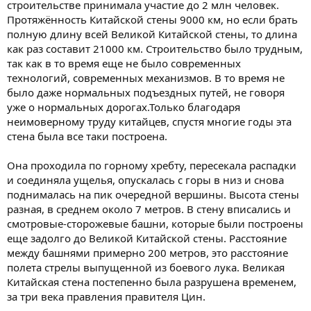
строительстве принимала участие до 2 млн человек.
Протяжённость Китайской стены 9000 км, но если брать
полную длину всей Великой Китайской стены, то длина
как раз составит 21000 км. Строительство было трудным,
так как в то время еще не было современных
технологий, современных механизмов. В то время не
было даже нормальных подъездных путей, не говоря
уже о нормальных дорогах.Только благодаря
неимоверному труду китайцев, спустя многие годы эта
стена была все таки построена.
Она проходила по горному хребту, пересекала распадки
и соединяла ущелья, опускалась с горы в низ и снова
поднималась на пик очередной вершины. Высота стены
разная, в среднем около 7 метров. В стену вписались и
смотровые-сторожевые башни, которые были построены
еще задолго до Великой Китайской стены. Расстояние
между башнями примерно 200 метров, это расстояние
полета стрелы выпущенной из боевого лука. Великая
Китайская стена постепенно была разрушена временем,
за три века правления правителя Цин.