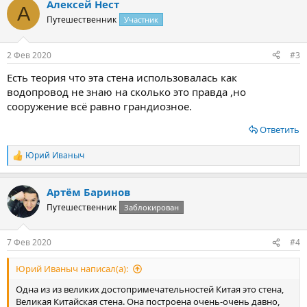
Алексей Нест
к
А
ц
Путешественник
Участник
и
и
:
2 Фев 2020
#3
Есть теория что эта стена использовалась как
водопровод не знаю на сколько это правда ,но
сооружение всё равно грандиозное.
Ответить
Юрий Иваныч
Р
е
а
Артём Баринов
к
ц
Путешественник
Заблокирован
и
и
:
7 Фев 2020
#4
Юрий Иваныч написал(а):
Одна из из великих достопримечательностей Китая это стена,
Великая Китайская стена. Она построена очень-очень давно,