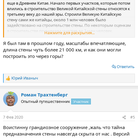
еще в Древнем Китае. Начало первых участков, которые потом
влились в строительство Великой Китайской стены относятся к
третьему веку до нашей эры. Строили Великую Китайскую
стену сами же китайцы, около 1 млн человек было
задействовано на строительстве стены. По некоторым оценкам
в строительстве принимала участие до 2 млн человек.
Нажмите для раскрытия...
Протяжённость Китайской стены 9000 км, но если брать
полную длину всей Великой Китайской стены, то длина как раз
Я был там в прошлом году, масштабы впечатляющие,
составит 21000 км. Строительство было трудным, так как в то
длина стены чуть более 21 000 км, и как они могли
время еще не было современных технологий, современных
построить это через горы?
механизмов. В то время не было даже нормальных
подъездных путей, не говоря уже о нормальных
Ответить
дорогах.Только благодаря неимоверному труду китайцев,
спустя многие годы эта стена была все таки построена.
Юрий Иваныч
Р
Посмотреть вложение 5876
е
Она проходила по горному хребту, пересекала распадки и
а
соединяла ущелья, опускалась с горы в низ и снова
Роман Трахтенберг
к
поднималась на пик очередной вершины. Высота стены
ц
Опытный путешественник
Участник
разная, в среднем около 7 метров. В стену вписались и
и
смотровые-сторожевые башни, которые были построены еще
и
задолго до Великой Китайской стены. Расстояние между
:
7 Фев 2020
#5
башнями примерно 200 метров, это расстояние полета стрелы
выпущенной из боевого лука. Великая Китайская стена
Воистинну грандиозное сооружение ,жаль что тайна
постепенно была разрушена временем, за три века правления
предназначения стены навсегда скрыта от нас . Версий
правителя Цин.