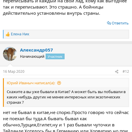
переписывать и каждый на свой лад, кому как выгоднее
так и переписывают. Это страшно. А бойницы
действительно установлены внутрь страны.
Ответить
Елена Ник
Р
е
а
Александр057
к
ц
Начинающий
Участник
и
и
:
16 Мар 2020
#12
Юрий Иваныч написал(а):
Скажите а вы уже бывали в Китае? А может быть вы побывали в
каких нибудь других не менее интересных или экзотических
странах ?
нет не бывал в китае,не спорю.Просто говорю что сейчас
не поехал бы туда.А бывать бывал как
обычно,Турция,Египет,ну и 1 раз бывали чуточки в
Тайланде.Хотелось бы в Германию или Хорватию,но при