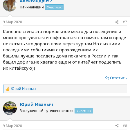
Александр057
Начинающий
Участник
9 Мар 2020
#7
Конечно стена это нормальное место для посещения и
можно прогуляться и пофоткаться на память там и вроде
не сказать что дорого прям через чур там.Но с ихними
последними событиями с прохождением их
бацилы,лучше посидеть дома пока что,в России и так
бацил дофига,не хватало еще и от китайчат подцепить
их китайскую))
Ответить
Юрий Иваныч
Р
е
а
Юрий Иваныч
к
ц
Заслуженный путешественник
Участник
и
и
:
9 Мар 2020
#8