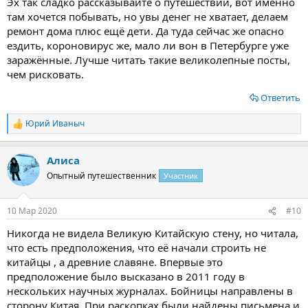
Эх так сладко рассказывайте о путешествии, вот именно
там хочется побывать, но увы денег не хватает, делаем
ремонт дома плюс ещё дети. Да туда сейчас же опасно
ездить, короновирус же, мало ли вон в Петербурге уже
заражённые. Лучше читать такие великолепные посты,
чем рисковать.
Ответить
Юрий Иваныч
Р
е
а
Алиса
к
ц
Опытный путешественник
Участник
и
и
:
10 Мар 2020
#10
Никогда не видела Великую Китайскую стену, но читала,
что есть предположения, что её начали строить не
китайцы , а древние славяне. Впервые это
предположение было высказано в 2011 году в
нескольких научных журналах. Бойницы направлены в
сторону Китая. При раскопках были найдены письмена и