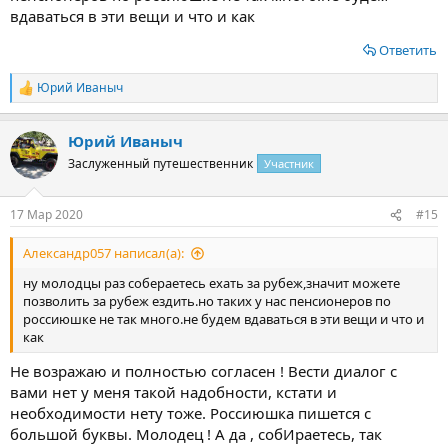
вдаваться в эти вещи и что и как
Ответить
Юрий Иваныч
Р
е
а
Юрий Иваныч
к
ц
Заслуженный путешественник
Участник
и
и
:
17 Мар 2020
#15
Александр057 написал(а):
ну молодцы раз собераетесь ехать за рубеж,значит можете
позволить за рубеж ездить.но таких у нас пенсионеров по
россиюшке не так много.не будем вдаваться в эти вещи и что и
как
Не возражаю и полностью согласен ! Вести диалог с
вами нет у меня такой надобности, кстати и
необходимости нету тоже. Россиюшка пишется с
большой буквы. Молодец ! А да , собИраетесь, так