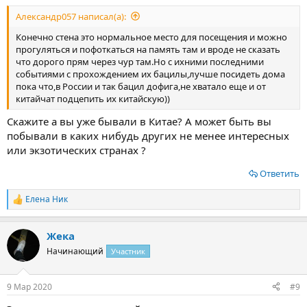
Александр057 написал(а):
Конечно стена это нормальное место для посещения и можно
прогуляться и пофоткаться на память там и вроде не сказать
что дорого прям через чур там.Но с ихними последними
событиями с прохождением их бацилы,лучше посидеть дома
пока что,в России и так бацил дофига,не хватало еще и от
китайчат подцепить их китайскую))
Скажите а вы уже бывали в Китае? А может быть вы
побывали в каких нибудь других не менее интересных
или экзотических странах ?
Ответить
Елена Ник
Р
е
а
Жека
к
ц
Начинающий
Участник
и
и
:
9 Мар 2020
#9