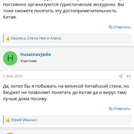
постоянно организуются туристические экскурсии. Вы
тоже сможете посетить эту достопримечательность
Китая.
Ответить
Евалиса
,
Елена Ник
и
Алиса
Р
е
а
husainovjedo
к
H
ц
Участник
и
и
:
2 Фев 2020
#2
Да, хотел бы я побывать на великой Китайской стене, но
бюджет не позволяет полетать до Китая да и вирус там)
лучше дома посижу.
Ответить
Юрий Иваныч
Р
е
а