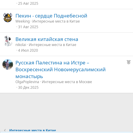
25 Авг 2025
Пекин - сердце Поднебесной
Weeking
Интересные места в Китае
31 Авг 2025
Великая китайская стена
nikolai
Интересные места в Китае
4 Июл 2020
Р
Русская Палестина на Истре –
е
Воскресенский Новоиерусалимский
к
монастырь
о
OlgaPoplevina
Интересные места в Москве
30 Дек 2025
е
д
у
е
Интересные места в Китае