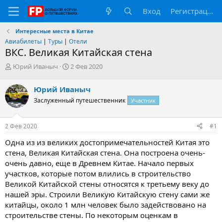
Вход
Регистрация
Интересные места в Китае
Авиабилеты
|
Туры
|
Отели
ВКС. Великая Китайская стена
А
Д
Юрий Иваныч
2 Фев 2020
в
а
т
т
Юрий Иваныч
о
а
Заслуженный путешественник
Участник
р
н
т
а
е
ч
2 Фев 2020
#1
м
а
ы
л
Одна из из великих достопримечательностей Китая это
а
стена, Великая Китайская стена. Она построена очень-
очень давно, еще в Древнем Китае. Начало первых
участков, которые потом влились в строительство
Великой Китайской стены относятся к третьему веку до
нашей эры. Строили Великую Китайскую стену сами же
китайцы, около 1 млн человек было задействовано на
строительстве стены. По некоторым оценкам в