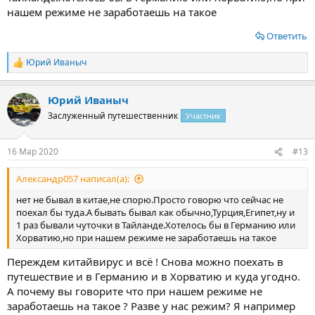
нашем режиме не заработаешь на такое
Ответить
Юрий Иваныч
Р
е
а
Юрий Иваныч
к
ц
Заслуженный путешественник
Участник
и
и
:
16 Мар 2020
#13
Александр057 написал(а):
нет не бывал в китае,не спорю.Просто говорю что сейчас не
поехал бы туда.А бывать бывал как обычно,Турция,Египет,ну и
1 раз бывали чуточки в Тайланде.Хотелось бы в Германию или
Хорватию,но при нашем режиме не заработаешь на такое
Переждем китайвирус и всё ! Снова можно поехать в
путешествие и в Германию и в Хорватию и куда угодно.
А почему вы говорите что при нашем режиме не
заработаешь на такое ? Разве у нас режим? Я например