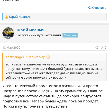
Ответить
Юрий Иваныч
Р
е
а
Юрий Иваныч
к
ц
Заслуженный путешественник
Участник
и
и
:
18 Мар 2020
#17
Александр057 написал(а):
вот и замечательно.мы не на уроке русского языка вроде и
пишут как кому хочется.А с большой буквы писать нет смысла
и желания тоже не какого.Когда то давно писали,но явно не
сейчас и не в этот промежуток времени.
У вас что тяжелый промежуток в жизни ? Или просто
настроение плохое ? Пофик на эту грамматику. Главное
надо в путешествие съездить, да вот коронавирус этот
подпортил все ! Теперь будем ждать пока он пройдет.
Потом в путь, точнее в путешествие.