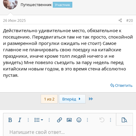
Путешественник
Участник
26 Июн 2025
#20
Действительно удивительное место, обязательное к
посещению. Передвигаться там не так просто, спокойной
и размеренной прогулки ожидать не стоит) Самое
главное не планировать свою поездку на китайские
праздники, иначе кроме толп людей ничего и не
увидеть) Мне повезло съездить за пару недель перед
китайским новым годом, в это время стена абсолютно
пустая.
Ответить
Last
1 из 2
Вперёд
Нумерованный список
Жирный
Курсив
Дополнительно...
Список
Дополнительно...
Вставить ссылку
Вставить изображение
Смайлы
Дополнительно...
Отменить
Дополнительн
Предп
Маркированный список
Напишите свой ответ...
По левому краю
9
Обычный
Сохранить черновик
Arial
Размер шрифта
Выравнивание
Цитата
Повторить
Медиа
Переключить режим работы редактора
Цвет текста
Формат параграфа
Вставить таблицу
Удалить форматирование
Шрифт
Вставить горизонтальную линию
Черновики
Зачёркнутый
Спойлер
Подчёркнутый
Код
Однострочный код
Однострочный спойлер