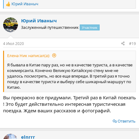
Юрий Иваныч
Р
е
а
Юрий Иваныч
к
ц
Заслуженный путешественник
Участник
и
и
:
4 Июл 2020
#19
Елена Ник написал(а):
Я бывала в Китае пару раз, но не в качестве туриста, а в качестве
коммерсанта. Конечно Великую Китайскую стену мне не
удалось посмотреть, но все еще впереди. В третий раз я точно
поеду в качестве туриста и выберу себе шикарный маршрут по
Китаю.
Вы прекрасно все придумали. Третий раз в Китай поехать
! Это будет действительно интересная туристическая
поездка. Ждем ваших рассказов и фотографий.
Ответить
elnrrr