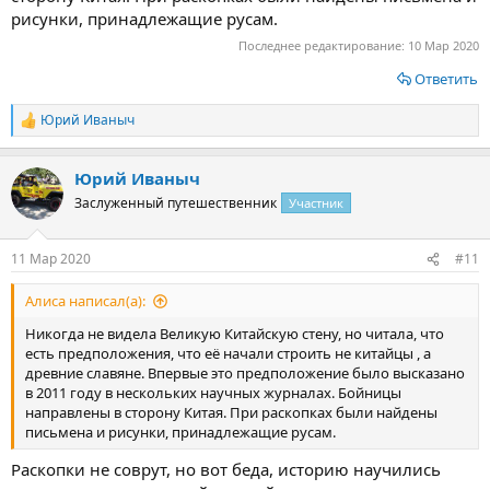
рисунки, принадлежащие русам.
Последнее редактирование:
10 Мар 2020
Ответить
Юрий Иваныч
Р
е
а
Юрий Иваныч
к
ц
Заслуженный путешественник
Участник
и
и
:
11 Мар 2020
#11
Алиса написал(а):
Никогда не видела Великую Китайскую стену, но читала, что
есть предположения, что её начали строить не китайцы , а
древние славяне. Впервые это предположение было высказано
в 2011 году в нескольких научных журналах. Бойницы
направлены в сторону Китая. При раскопках были найдены
письмена и рисунки, принадлежащие русам.
Раскопки не соврут, но вот беда, историю научились