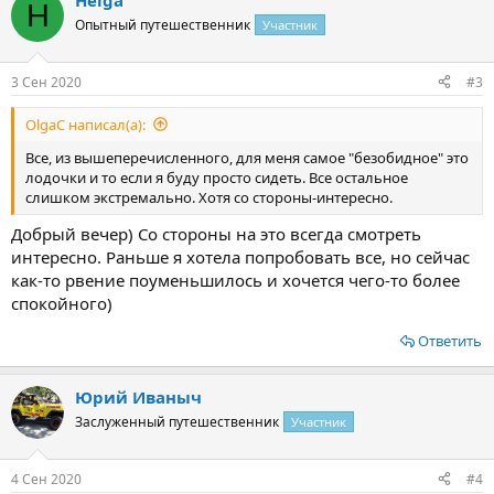
Helga
к
H
ц
Опытный путешественник
Участник
и
и
:
3 Сен 2020
#3
OlgaС написал(а):
Все, из вышеперечисленного, для меня самое "безобидное" это
лодочки и то если я буду просто сидеть. Все остальное
слишком экстремально. Хотя со стороны-интересно.
Добрый вечер) Со стороны на это всегда смотреть
интересно. Раньше я хотела попробовать все, но сейчас
как-то рвение поуменьшилось и хочется чего-то более
спокойного)
Ответить
Юрий Иваныч
Заслуженный путешественник
Участник
4 Сен 2020
#4