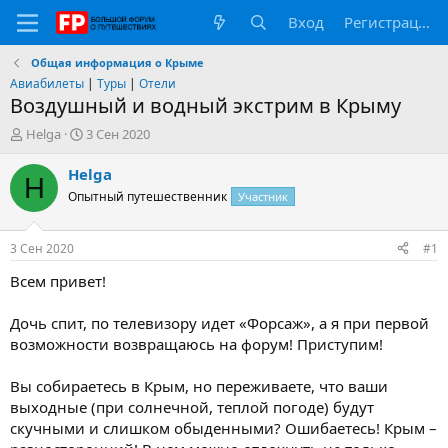
Вход
Регистрация
Общая информация о Крыме
Авиабилеты
|
Туры
|
Отели
Воздушный и водный экстрим в Крыму
А
Д
Helga
3 Сен 2020
в
а
т
т
Helga
H
о
а
Опытный путешественник
Участник
р
н
т
а
е
ч
3 Сен 2020
#1
м
а
ы
л
Всем привет!
а
Дочь спит, по телевизору идет «Форсаж», а я при первой
возможности возвращаюсь на форум! Приступим!
Вы собираетесь в Крым, но переживаете, что ваши
выходные (при солнечной, теплой погоде) будут
скучными и слишком обыденными? Ошибаетесь! Крым –