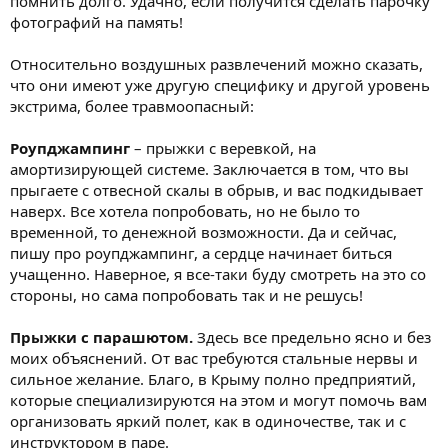
помнить долго. Удачно, если получится сделать парочку
фотографий на память!
Относительно воздушных развлечений можно сказать,
что они имеют уже другую специфику и другой уровень
экстрима, более травмоопасный:
Роупджампинг
– прыжки с веревкой, на
амортизирующей системе. Заключается в том, что вы
прыгаете с отвесной скалы в обрыв, и вас подкидывает
наверх. Все хотела попробовать, но не было то
временной, то денежной возможности. Да и сейчас,
пишу про роупджампинг, а сердце начинает биться
учащенно. Наверное, я все-таки буду смотреть на это со
стороны, но сама попробовать так и не решусь!
Прыжки с парашютом.
Здесь все предельно ясно и без
моих объяснений. От вас требуются стальные нервы и
сильное желание. Благо, в Крыму полно предприятий,
которые специализируются на этом и могут помочь вам
организовать яркий полет, как в одиночестве, так и с
инструктором в паре.