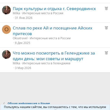
о
д
Р
Парк культуры и отдыха г. Северодвинск
у
е
Milka
Интересные места в России
е
е
31 Янв 2026
к
о
д
Р
Сплав по реке Ай и посещение Айских
O
у
е
притесов
е
е
к
Oksatravel
Интересные места в России
о
8 Дек 2025
д
у
Р
Что можно посмотреть в Геленджике за
е
е
е
один день: мои советы и маршрут
к
д
Milka
Интересные места в Геленджике
о
3 Мар 2026
у
е
е
д
у
е
Общая информация о Крыме
Пользуясь нашим сайтом, вы соглашаетесь с тем, что мы используем