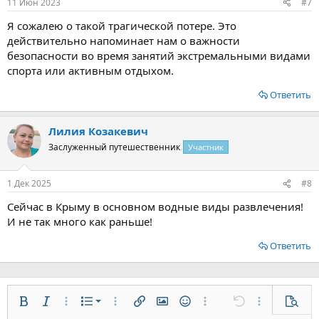
11 Июн 2023
#7
Я сожалею о такой трагической потере. Это
действительно напоминает нам о важности
безопасности во время занятий экстремальными видами
спорта или активным отдыхом.
Ответить
Лилия Козакевич
Заслуженный путешественник
Участник
1 Дек 2025
#8
Сейчас в Крыму в основном водные виды развлечения!
И не так много как раньше!
Ответить
Нумерованный список
Жирный
Курсив
Дополнительно...
Список
Дополнительно...
Вставить ссылку
Вставить изображение
Смайлы
Дополнительно...
Отменить
Дополнительн
Предп