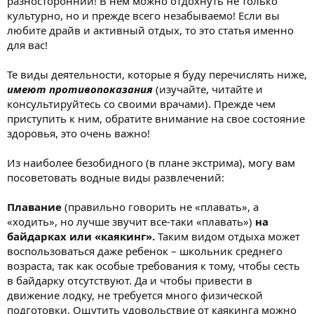
разносторонний! В нем можно отдохнуть не только
культурно, но и прежде всего незабываемо! Если вы
любите драйв и активный отдых, то это статья именно
для вас!
Те виды деятельности, которые я буду перечислять ниже,
имеют противопоказания
(изучайте, читайте и
консультируйтесь со своими врачами). Прежде чем
приступить к ним, обратите внимание на свое состояние
здоровья, это очень важно!
Из наиболее безобидного (в плане экстрима), могу вам
посоветовать водные виды развлечений:
Плавание
(правильно говорить не «плавать», а
«ходить», но лучше звучит все-таки «плавать»)
на
байдарках или «каякинг».
Таким видом отдыха может
воспользоваться даже ребенок – школьник среднего
возраста, так как особые требования к тому, чтобы сесть
в байдарку отсутствуют. Да и чтобы привести в
движение лодку, не требуется много физической
подготовки. Ощутить удовольствие от каякинга можно