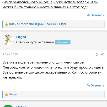
(из перечисленного мной) вы уже использовали, или
может быть только имеете в планах на этот год?
Ответить
Лилия Козакевич
,
Юрий Иваныч
и
OlgaС
Р
е
а
OlgaС
к
ц
Опытный путешественник
Участник
и
и
:
3 Сен 2020
#2
Все, из вышеперечисленного, для меня самое
"безобидное" это лодочки и то если я буду просто сидеть.
Все остальное слишком экстремально. Хотя со стороны-
интересно.
Ответить
Helga
Р
е
а