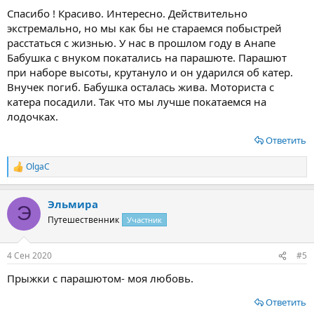
Спасибо ! Красиво. Интересно. Действительно
экстремально, но мы как бы не стараемся побыстрей
расстаться с жизнью. У нас в прошлом году в Анапе
Бабушка с внуком покатались на парашюте. Парашют
при наборе высоты, крутануло и он ударился об катер.
Внучек погиб. Бабушка осталась жива. Моториста с
катера посадили. Так что мы лучше покатаемся на
лодочках.
Ответить
OlgaС
Р
е
а
Эльмира
к
Э
ц
Путешественник
Участник
и
и
:
4 Сен 2020
#5
Прыжки с парашютом- моя любовь.
Ответить