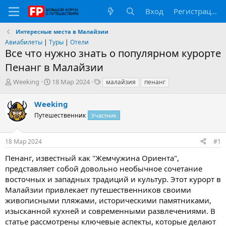
Вход
Регистрация
Интересные места в Малайзии
Авиабилеты
|
Туры
|
Отели
Все что нужно знать о популярном курорте
Пенанг в Малайзии
А
Д
Т
Weeking
18 Мар 2024
малайзия
пенанг
в
а
е
т
т
г
Weeking
о
а
и
Путешественник
Участник
р
н
т
а
е
ч
18 Мар 2024
#1
м
а
ы
л
Пенанг, известный как "Жемчужина Ориента",
а
представляет собой довольно необычное сочетание
восточных и западных традиций и культур. Этот курорт в
Малайзии привлекает путешественников своими
живописными пляжами, историческими памятниками,
изысканной кухней и современными развлечениями. В
статье рассмотрены ключевые аспекты, которые делают