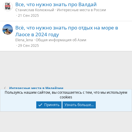
Все, что нужно знать про Валдай
Станислав Колюжный
Интересные места в России
21 Сен 2025
Всё, что нужно знать про отдых на море в
Лаосе в 2024 году
Elena_lena
Общая информация об Азии
29 Сен 2025
Интересные места в Малайзии
Пользуясь нашим сайтом, вы соглашаетесь с тем, что мы используем
cookies
Контакты
Условия и правила
Политика конфиденциальности
Принять
Узнать больше...
Помощь
Главная
R
S
S