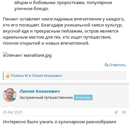
яйцом и бобовыми проростками, популярное
уличное блюдо.
Пенанг оставляет неизгладимые впечатления у каждого,
кто его посещает. Благодаря уникальной смеси культур,
вкусной еде и прекрасным пейзажам, остров является
идеальным местом для тех, кто ищет путешествие,
полное открытий и новых впечатлений.
Ответить
Полина М
и
Лилия Козакевич
Р
е
а
Лилия Козакевич
к
ц
Заслуженный путешественник
Участник
и
и
:
29 Авг 2025
#2
Интересно было узнать о кулинарном разнообразии