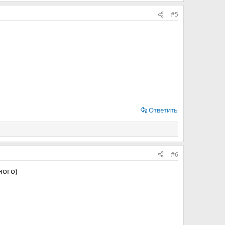
#5
Ответить
#6
ного)