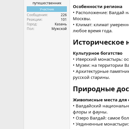
путешественник
Особенности региона
Участник
• Расположение: Валдай н
Сообщения
226
Москвы.
Реакции
101
Город
Казань
• Климат: климат умерен
Пол
Мужской
любое время года.
Историческое н
Культурное богатство
• Иверский монастырь: ос
• Музеи: на территории 
• Архитектурные памятни
русской старины.
Природные дос
Живописные места для 
• Валдайский национальны
флоры и фауны.
• Озеро Валдай: самое бо
• Уединенные монастыри: