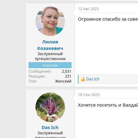
12 Авг 2025
Огромное спасибо за сове
Лилия
Козакевич
Заслуженный
путешественник
Участник
Сообщения
2,031
Реакции
231
Das Ich
Р
Пол
Женский
е
а
18 Сен 2025
к
ц
Хочется посетить и Валда
и
и
:
Das Ich
Заслуженный
путешественник