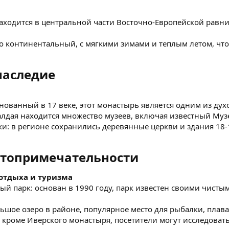
аходится в центральной части Восточно-Европейской равнин
но континентальный, с мягкими зимами и теплым летом, чт
аследие​
нованный в 17 веке, этот монастырь является одним из дух
Валдая находится множество музеев, включая известный Муз
ки: в регионе сохранились деревянные церкви и здания 18
топримечательности​
отдыха и туризма
й парк: основан в 1990 году, парк известен своими чисты
льшое озеро в районе, популярное место для рыбалки, плав
 кроме Иверского монастыря, посетители могут исследоват