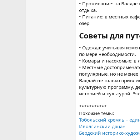
• Проживание: на Валдае 
отдыха.
• Питание: в местных ка
озер.
Советы для пу
• Одежда: учитывая измен
по мере необходимости.
• Комары и насекомые: в 
• Местные достопримечате
популярные, но не менее
Валдай не только привле
культурную программу, д
историей и культурой. Э
***********
Похожие темы:
Тобольский кремль – ед
Иволгинский дацан
Бердский историко-худож