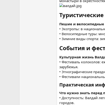
монастыри в окрестностях
Туристические
Пешие и велосипедные
• Экотропы: в националь
• Велосипедные туры: мн
• Зимние виды спорта: зи
События и фест
Культурная жизнь Валд
• Фестиваль колоколов: е
зарубежья.
• Этнографические празд
• Фестивали национальны
Практическая инф
Что нужно знать перед
• Доступность: Валдай ле
городов.