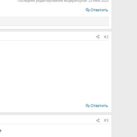
Последнее редактирование модератором:
23 Июн 2025
Ответить
#2
Ответить
#3
е