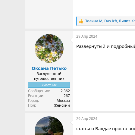
Полина М
,
Das Ich
,
Лилия К
Р
е
а
29 Апр 2024
к
ц
Развернутый и подробный
и
и
:
Оксана Петько
Заслуженный
путешественник
Участник
Сообщения
2,362
Реакции
267
Город
Москва
Пол
Женский
29 Апр 2024
статья о Валдае просто во