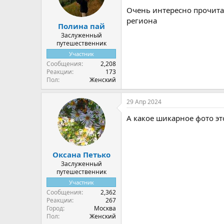
Очень интересно прочита
региона
Полина пай
Заслуженный
путешественник
Участник
Сообщения
2,208
Реакции
173
Пол
Женский
29 Апр 2024
А какое шикарное фото эт
Оксана Петько
Заслуженный
путешественник
Участник
Сообщения
2,362
Реакции
267
Город
Москва
Пол
Женский