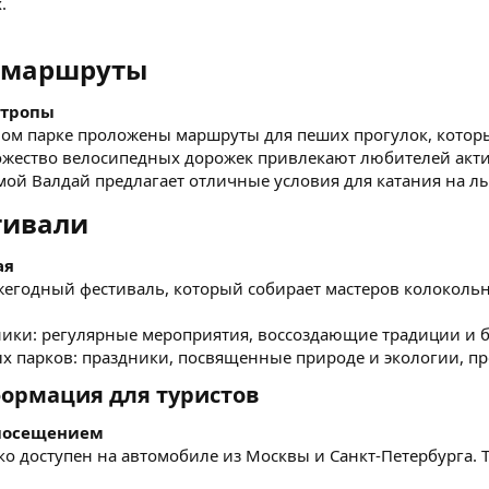
.
 маршруты​
 тропы
ном парке проложены маршруты для пеших прогулок, котор
ожество велосипедных дорожек привлекают любителей акти
мой Валдай предлагает отличные условия для катания на л
ивали​
ая
жегодный фестиваль, который собирает мастеров колокольн
ники: регулярные мероприятия, воссоздающие традиции и бы
х парков: праздники, посвященные природе и экологии, п
ормация для туристов​
 посещением
гко доступен на автомобиле из Москвы и Санкт-Петербурга. 