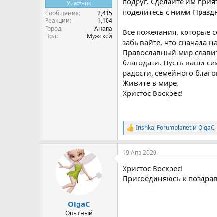
подруг. Сделайте им при
Участник
поделитесь с ними Праз
Сообщения
2,415
Реакции
1,104
Город
Анапа
Все пожелания, которые с
Пол
Мужской
забывайте, что сначала н
Православный мир славит 
благодати. Пусть ваши се
радости, семейного благо
Живите в мире.
Христос Воскрес!
Irishka
,
Forumplanet
и
OlgaС
Р
е
а
19 Апр 2020
к
ц
Христос Воскрес!
и
и
Присоединяюсь к поздрав
:
OlgaС
Опытный