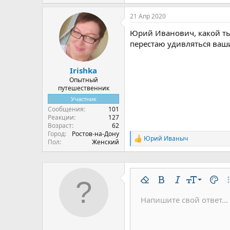
е
а
21 Апр 2020
к
ц
Юрий Иванович, какой ты
и
и
перестаю удивляться ваш
:
Irishka
Опытный
путешественник
Участник
Сообщения
101
Реакции
127
Возраст
62
Город
Ростов-на-Дону
Юрий Иваныч
Р
Пол
Женский
е
а
к
ц
9
и
Удалить форматирован
Жирный
Курсив
Размер шр
Цвет 
До
и
10
Напишите свой ответ...
:
Arial
Шрифт
Вставить горизонтальну
Спойлер
Зачёркнутый
Код
Подчёркнутый
Одностроч
Однос
12
Book Antiqua
15