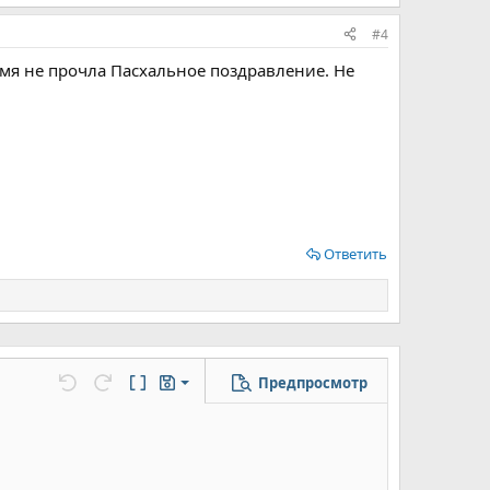
#4
мя не прочла Пасхальное поздравление. Не
Ответить
Предпросмотр
Сохранить черновик
цу
но...
Отменить
Повторить
Переключить режим работы редактора
Черновики
Удалить черновик