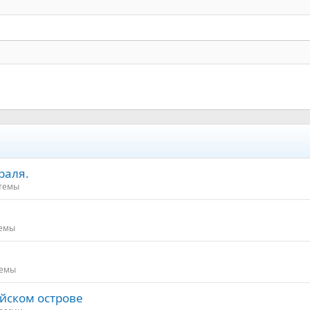
Выравнивание текста
Уменьшить отступ
Заголовок 3
раля.
 темы
темы
темы
йском острове