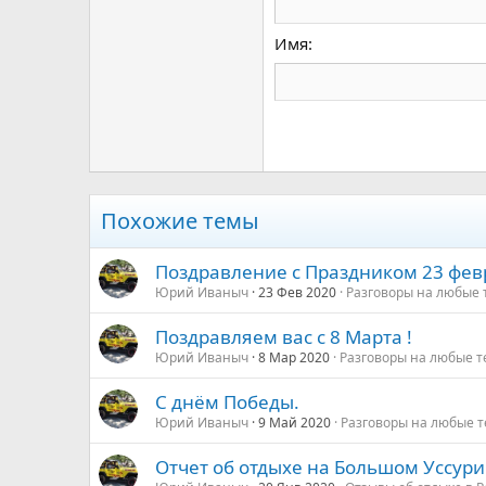
Courier New
18
Georgia
Имя
22
Tahoma
26
Times New Roman
Trebuchet MS
Verdana
Похожие темы
Поздравление с Праздником 23 фев
Юрий Иваныч
23 Фев 2020
Разговоры на любые
Поздравляем вас с 8 Марта !
Юрий Иваныч
8 Мар 2020
Разговоры на любые 
С днём Победы.
Юрий Иваныч
9 Май 2020
Разговоры на любые 
Отчет об отдыхе на Большом Уссури