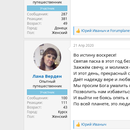
путешественник
Участник
Сообщения
287
Реакции
381
Возраст
49
Город
Донецк
Юрий Иваныч
и
Forumplane
Р
Пол
Женский
е
а
21 Апр 2020
к
ц
Во истину воскресе!
и
и
Святая пасха в этот год бе
:
Зажжём свечу, и молимся 
И этот день, прекрасный 
Лана Верден
Даёт надежду вере и любв
Опытный
Мы просим Бога умалить 
путешественник
Позволить нам избавиться
Участник
И выйти не боясь опять к
Сообщения
100
Реакции
111
По всей планете, это люди
Возраст
43
Город
Курск
Пол
Женский
Юрий Иваныч
Р