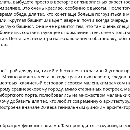
делать, выбудете просто в восторге от живописных окрестно
заливе. Это очень красиво, особенно с высоты. После того,
 время обеда. Для тех, кто хочет еще больше погрузиться в 
или “Круглая башня” .В кафе “Таверна” почти всегда очередь 
руглую башню”. Она мне нравится тем, что там очень спец
 бойницы, соответствующее оформление стен, очень толсты
ие. Цены там, несмотря на эксклюзивную обстановку, обыч
нах.
по” - рай для души, тихий и бесконечно красивый уголок 
и. Можно увидеть места выхода гранитных пластов, следов
мертвых -скалистый островок с совсем маленьким замком на
арому средневековому городу, мимо старинных построек, м
боргского порта, полюбовались на множеством маленьких 
Хочу добавить для тех, кто любит современную архитектуру
 построена вначале 20 века гениальным финским архитекто
образцом функционализма. Там проводятся экскурсии, и есл