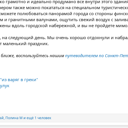
ко грамотно и идеально продумано все внутри этого здания
чером также можно покататься на специальном туристическ
ы сможете полюбоваться панорамой города со стороны финс
ом и гранитными валунами, ощутить свежий воздух с залива
ожены вдоль городской набережной, и вы не пройдете мимо
, на следующий день. Мы очень хорошо отдохнули и набр
от маленький праздник.
д ближе, воспользуйтесь нашим
путеводителем по Санкт-Пет
из варяг в греки"
зулук
ай
,
Полина М
и ещё 1 человек