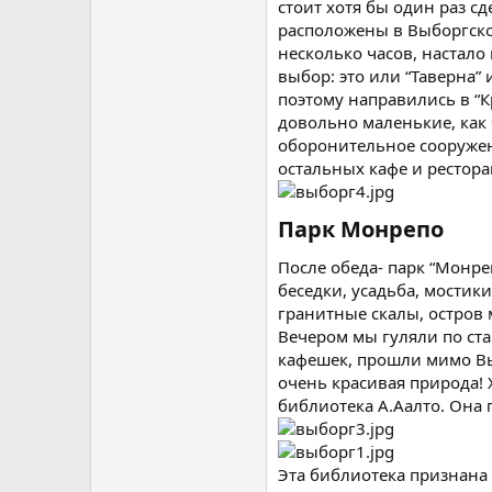
стоит хотя бы один раз с
расположены в Выборгском 
несколько часов, настало
выбор: это или “Таверна” 
поэтому направились в “К
довольно маленькие, как
оборонительное сооружен
остальных кафе и рестора
Парк Монрепо​
После обеда- парк “Монре
беседки, усадьба, мостик
гранитные скалы, остров 
Вечером мы гуляли по ст
кафешек, прошли мимо Вы
очень красивая природа! 
библиотека А.Аалто. Она
Эта библиотека признана 