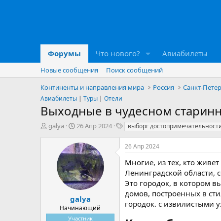
Форумы
Что нового?
Авиабилеты
Новые сообщения
Поиск сообщений
Континенты и направления мира
Россия
Санкт-Пете
Авиабилеты
|
Туры
|
Отели
Выходные в чудесном старин
А
Д
Т
galya
26 Апр 2024
выборг достопримечательност
в
а
е
т
т
г
26 Апр 2024
о
а
и
р
н
Многие, из тех, кто живе
т
а
Ленинградской области, с
е
ч
Это городок, в котором в
м
а
домов, построенных в ст
ы
л
galya
городок. с извилистыми 
а
Начинающий
Участник