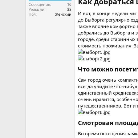
Как добраться 
Сообщения
16
Реакции
33
И вот, в конце недели мы
Пол
Женский
до Выборга регулярно езд
Также вполне комфортно 
добрались до Выборга и за
городе, среди старинных 
стоимость проживания .З
Что можно посети
Сам город очень компактн
всегда увидите что-нибуд
единственный средневеко
очень нравится, особенно
путешественников. Вот и 
Смотровая площад
Во время посещения замка