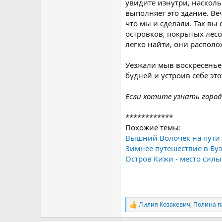
увидите изнутри, насколь
выполняет это здание. Ве
что мы и сделали. Так в
островков, покрытых лес
легко найти, они распол
Уезжали мыв воскресенье
будней и устроив себе эт
Если хотите узнать горо
************
Похожие темы:
Вышний Волочек на пути "
Зимнее путешествие в Бу
Остров Кижи - место силы
Лилия Козакевич
,
Полина п
Р
е