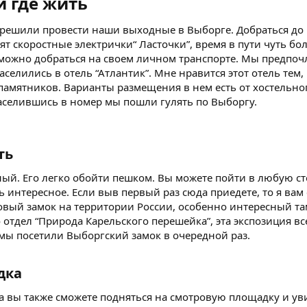
и где жить
 решили провести наши выходные в Выборге. Добраться до 
ят скоростные электрички“ Ласточки”, время в пути чуть бо
можно добраться на своем личном транспорте. Мы предпоч
селились в отель “Атлантик”. Мне нравится этот отель тем,
памятников. Варианты размещения в нем есть от хостельно
аселившись в номер мы пошли гулять по Выборгу.
ть
ый. Его легко обойти пешком. Вы можете пойти в любую ст
ь интересное. Если выв первый раз сюда приедете, то я вам
вый замок на территории России, особенно интересный та
 отдел “Природа Карельского перешейка”, эта экспозиция в
мы посетили Выборгский замок в очередной раз.
ка​
 вы также сможете подняться на смотровую площадку и уви