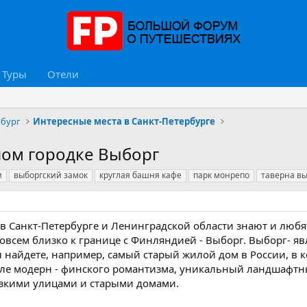
Туры
Отели
рбург
Интересные места в Санкт-Петербурге
ном городке Выборг
и
выборгский замок
круглая башня кафе
парк монрепо
таверна в
т в Санкт-Петербурге и Ленинградской области знают и лю
овсем близко к границе с Финляндией - Выборг. Выборг- яв
ы найдете, например, самый старый жилой дом в России, в 
иле модерн - финского романтизма, уникальный ландшафт
узкими улицами и старыми домами.