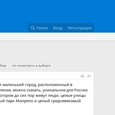
Поиск
Вход
Регистрация
ыборг
что посмотреть в выборге
#1
бят маленький город, расположенный в
ление, можно сказать, уникальное для России.
котором до сих пор живут люди, целые улицы
ный парк Монрепо и целый средневековый