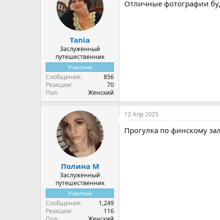
Отличные фотографии буд
Tania
Заслуженный
путешественник
Участник
Сообщения
856
Реакции
70
Пол
Женский
12 Апр 2025
Прогулка по финскому за
Полина М
Заслуженный
путешественник
Участник
Сообщения
1,249
Реакции
116
Пол
Женский