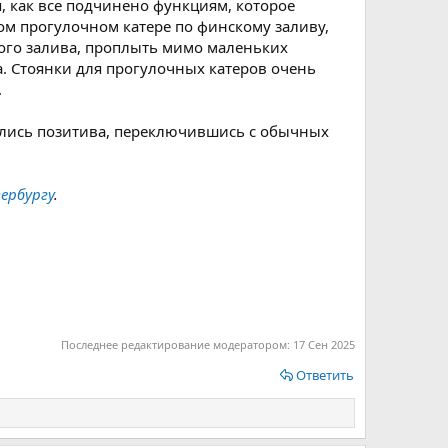
, как все подчинено функциям, которое
ом прогулочном катере по финскому заливу,
кого залива, проплыть мимо маленьких
. Стоянки для прогулочных катеров очень
.
ались позитива, переключившись с обычных
ербургу
.
Последнее редактирование модератором:
17 Сен 2025
Ответить