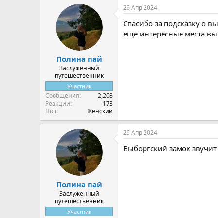
а
26 Апр 2024
к
ц
Спасибо за подсказку о в
и
и
еще интересные места вы
:
Полина пай
Заслуженный
путешественник
Участник
Сообщения
2,208
Реакции
173
Пол
Женский
26 Апр 2024
Выборгский замок звучит
Полина пай
Заслуженный
путешественник
Участник