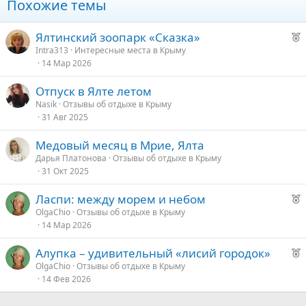
Похожие темы
неизведанные дороги, все выше и выше пока солнце не
начало уже скрываться за горами.
Посмотреть вложение 15864
Р
Ялтинский зоопарк «Сказка»
е
Intra313
Интересные места в Крыму
В следующей статье я обязательно расскажу о всем
14 Мар 2026
к
побережье Крыма, как мы остались ночевать на берегу, или
о
Отпуск в Ялте летом
не спали двое суток на Байк шоу! А пока хочу вам пожелать,
Nasik
Отзывы об отдыхе в Крыму
не откладывайте свои задуманные планы в долгий ящик, а
е
31 Авг 2025
самое главное не бойтесь рисковать!
д
Медовый месяц в Мрие, Ялта
у
Дарья Платонова
Отзывы об отдыхе в Крыму
е
31 Окт 2025
Р
Ласпи: между морем и небом
е
OlgaChio
Отзывы об отдыхе в Крыму
14 Мар 2026
к
о
Р
Алупка – удивительный «лисий городок»
е
OlgaChio
Отзывы об отдыхе в Крыму
е
14 Фев 2026
к
о
д