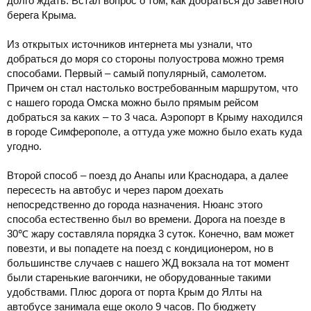
долго ждать. Встал вопрос о том, как добраться до заветного
берега Крыма.
Из открытых источников интернета мы узнали, что
добраться до моря со стороны полуострова можно тремя
способами. Первый – самый популярный, самолетом.
Причем он стал настолько востребованным маршрутом, что
с нашего города Омска можно было прямым рейсом
добраться за каких – то 3 часа. Аэропорт в Крыму находился
в городе Симферополе, а оттуда уже можно было ехать куда
угодно.
Второй способ – поезд до Анапы или Краснодара, а далее
пересесть на автобус и через паром доехать
непосредственно до города назначения. Нюанс этого
способа естественно был во времени. Дорога на поезде в
30℃ жару составляла порядка 3 суток. Конечно, вам может
повезти, и вы попадете на поезд с кондиционером, но в
большинстве случаев с нашего ЖД вокзала на тот момент
были старенькие вагончики, не оборудованные такими
удобствами. Плюс дорога от порта Крым до Ялты на
автобусе занимала еще около 9 часов. По бюджету