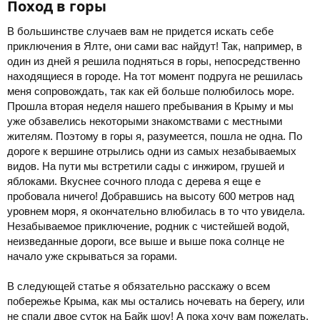
Поход в горы​
В большинстве случаев вам не придется искать себе
приключения в Ялте, они сами вас найдут! Так, например, в
один из дней я решила подняться в горы, непосредственно
находящиеся в городе. На тот момент подруга не решилась
меня сопровождать, так как ей больше полюбилось море.
Прошла вторая неделя нашего пребывания в Крыму и мы
уже обзавелись некоторыми знакомствами с местными
жителям. Поэтому в горы я, разумеется, пошла не одна. По
дороге к вершине отрылись одни из самых незабываемых
видов. На пути мы встретили сады с инжиром, грушей и
яблоками. Вкуснее сочного плода с дерева я еще е
пробовала ничего! Добравшись на высоту 600 метров над
уровнем моря, я окончательно влюбилась в то что увидела.
Незабываемое приключение, родник с чистейшей водой,
неизведанные дороги, все выше и выше пока солнце не
начало уже скрываться за горами.
В следующей статье я обязательно расскажу о всем
побережье Крыма, как мы остались ночевать на берегу, или
не спали двое суток на Байк шоу! А пока хочу вам пожелать,