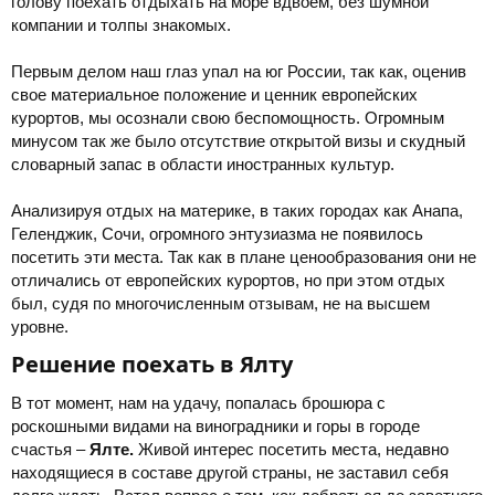
голову поехать отдыхать на море вдвоем, без шумной
компании и толпы знакомых.
Первым делом наш глаз упал на юг России, так как, оценив
свое материальное положение и ценник европейских
курортов, мы осознали свою беспомощность. Огромным
минусом так же было отсутствие открытой визы и скудный
словарный запас в области иностранных культур.
Анализируя отдых на материке, в таких городах как Анапа,
Геленджик, Сочи, огромного энтузиазма не появилось
посетить эти места. Так как в плане ценообразования они не
отличались от европейских курортов, но при этом отдых
был, судя по многочисленным отзывам, не на высшем
уровне.
Решение поехать в Ялту​
В тот момент, нам на удачу, попалась брошюра с
роскошными видами на виноградники и горы в городе
счастья –
Ялте.
Живой интерес посетить места, недавно
находящиеся в составе другой страны, не заставил себя