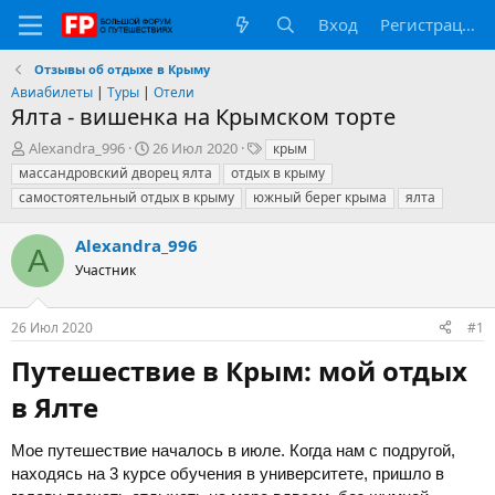
Вход
Регистрация
Отзывы об отдыхе в Крыму
Авиабилеты
|
Туры
|
Отели
Ялта - вишенка на Крымском торте
А
Д
Т
Alexandra_996
26 Июл 2020
крым
в
а
е
массандровский дворец ялта
отдых в крыму
т
т
г
самостоятельный отдых в крыму
южный берег крыма
ялта
о
а
и
р
н
Alexandra_996
т
а
A
е
ч
Участник
м
а
ы
л
а
26 Июл 2020
#1
Путешествие в Крым: мой отдых
в Ялте​
Мое путешествие началось в июле. Когда нам с подругой,
находясь на 3 курсе обучения в университете, пришло в