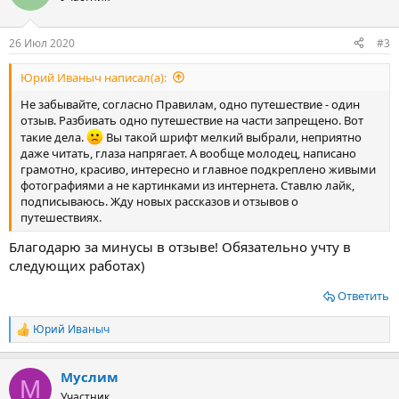
счастья –
Ялте.
Живой интерес посетить места, недавно
находящиеся в составе другой страны, не заставил себя
26 Июл 2020
#3
долго ждать. Встал вопрос о том, как добраться до
заветного берега Крыма.
Юрий Иваныч написал(а):
Не забывайте, согласно Правилам, одно путешествие - один
Из открытых источников интернета мы узнали, что
отзыв. Разбивать одно путешествие на части запрещено. Вот
добраться до моря со стороны полуострова можно тремя
такие дела.
Вы такой шрифт мелкий выбрали, неприятно
способами. Первый – самый популярный, самолетом.
даже читать, глаза напрягает. А вообще молодец, написано
грамотно, красиво, интересно и главное подкреплено живыми
Причем он стал настолько востребованным маршрутом, что
фотографиями а не картинками из интернета. Ставлю лайк,
с нашего города Омска можно было прямым рейсом
подписываюсь. Жду новых рассказов и отзывов о
добраться за каких – то 3 часа. Аэропорт в Крыму
путешествиях.
находился в городе Симферополе, а оттуда уже можно было
Благодарю за минусы в отзыве! Обязательно учту в
ехать куда угодно.
следующих работах)
Посмотреть вложение 15860
Ответить
Второй способ – поезд до Анапы или Краснодара, а далее
пересесть на автобус и через паром доехать
Юрий Иваныч
Р
непосредственно до города назначения. Нюанс этого
е
а
способа естественно был во времени. Дорога на поезде в
Муслим
к
М
30℃ жару составляла порядка 3 суток. Конечно, вам может
ц
Участник