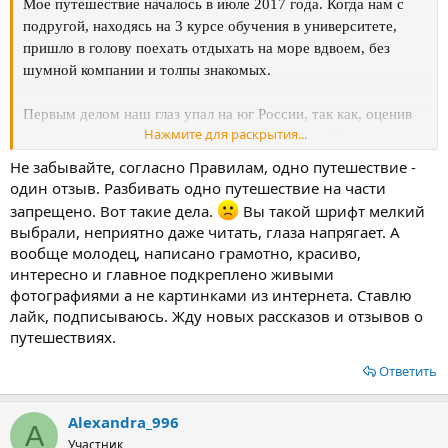
Мое путешествие началось в июле 2017 года. Когда нам с
подругой, находясь на 3 курсе обучения в университете,
пришло в голову поехать отдыхать на море вдвоем, без
шумной компании и толпы знакомых.
Первым делом наш глаз упал на юг России, так как, оценив
Нажмите для раскрытия...
свое материальное положение и ценник европейских
курортов, мы осознали свою беспомощность. Огромным
Не забывайте, согласно Правилам, одно путешествие -
минусом так же было отсутствие открытой визы и скудный
один отзыв. Разбивать одно путешествие на части
словарный запас в области иностранных культур.
запрещено. Вот такие дела.
Вы такой шрифт мелкий
выбрали, неприятно даже читать, глаза напрягает. А
Анализируя отдых на материке, в таких городах как Анапа,
вообще молодец, написано грамотно, красиво,
Геленджик, Сочи, огромного энтузиазма не появилось
интересно и главное подкреплено живыми
посетить эти места. Так как в плане ценообразования они не
фотографиями а не картинками из интернета. Ставлю
отличались от европейских курортов, но при этом отдых
лайк, подписываюсь. Жду новых рассказов и отзывов о
был, судя по многочисленным отзывам, не на высшем
путешествиях.
уровне.
Ответить
Посмотреть вложение 15859
В тот момент, нам на удачу, попалась брошюра с
Alexandra_996
A
роскошными видами на виноградники и горы в городе
Участник