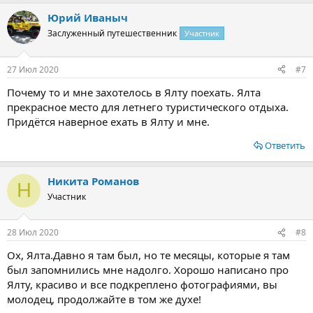
а
Наш отдых можно назвать, в какой-то степени, дикарским,
Юрий Иваныч
к
так как мы не уподобились большинству туристов и не
ц
Заслуженный путешественник
Участник
заказывали кучу гидов и туров для отдыха. От аэропорта
и
и
направились в сторону автовокзала, чтобы оттуда прибыть в
:
27 Июл 2020
#7
конечное место назначения.
Почему то и мне захотелось в Ялту поехать. Ялта
Прибыли в Ялту уже за полночь, но первое что отразилось в
прекрасное место для летнего туристического отдыха.
памяти, стрекот цикад и острый запах цветов. Весь отдых
Придётся наверное ехать в Ялту и мне.
мы не сидели на месте и объехали почти все черноморское
Ответить
побережье Крыма, добрались до города героя Севастополя,
но в этой статье расскажу о Ялте и отдыхе в ее
окрестностях.
Никита Романов
Н
Посмотреть вложение 15861
Участник
Самое интересное, что можно посетить в Ялте это два
28 Июл 2020
#8
чудесных дворца Романовской эпохи, Ливадийский и
Массандровский дворцы. Описать одним словам
«красиво»
Ох, Ялта.Давно я там был, но те месяцы, которые я там
было бы неправильно, так как это настолько невероятные
был запомнились мне надолго. Хорошо написано про
Ялту, красиво и все подкреплено фотографиями, вы
места, что хочется остаться жить в них. Виды,
молодец, продолжайте в том же духе!
открывающиеся с их террас, захватывают дыхание. В