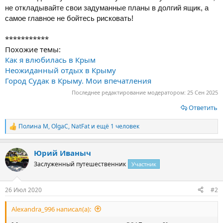
не откладывайте свои задуманные планы в долгий ящик, а
самое главное не бойтесь рисковать!
***********
Похожие темы:
Как я влюбилась в Крым
Неожиданный отдых в Крыму
Город Судак в Крыму. Мои впечатления
Последнее редактирование модератором:
25 Сен 2025
Ответить
Полина М
,
OlgaС
,
NatFat
и ещё 1 человек
Р
е
а
Юрий Иваныч
к
ц
Заслуженный путешественник
Участник
и
и
:
26 Июл 2020
#2
Alexandra_996 написал(а):