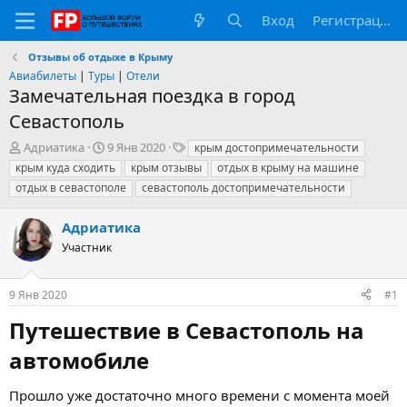
Вход
Регистрация
Отзывы об отдыхе в Крыму
Авиабилеты
|
Туры
|
Отели
Замечательная поездка в город
Севастополь
А
Д
Т
Адриатика
9 Янв 2020
крым достопримечательности
в
а
е
крым куда сходить
крым отзывы
отдых в крыму на машине
т
т
г
отдых в севастополе
севастополь достопримечательности
о
а
и
р
н
Адриатика
т
а
е
ч
Участник
м
а
ы
л
а
9 Янв 2020
#1
Путешествие в Севастополь на
автомобиле​
Прошло уже достаточно много времени с момента моей