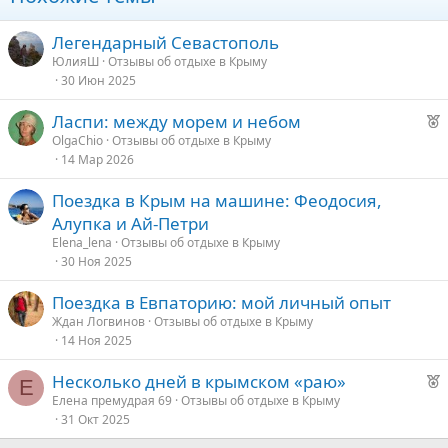
Легендарный Севастополь
ЮлияШ
Отзывы об отдыхе в Крыму
30 Июн 2025
Р
Ласпи: между морем и небом
е
OlgaChio
Отзывы об отдыхе в Крыму
14 Мар 2026
к
о
Поездка в Крым на машине: Феодосия,
Алупка и Ай-Петри
е
Elena_lena
Отзывы об отдыхе в Крыму
30 Ноя 2025
д
у
Поездка в Евпаторию: мой личный опыт
е
Ждан Логвинов
Отзывы об отдыхе в Крыму
14 Ноя 2025
Р
Несколько дней в крымском «раю»
Е
е
Елена премудрая 69
Отзывы об отдыхе в Крыму
31 Окт 2025
к
о