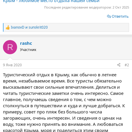
Крым - любимое место отдыха нашей семьи
Последнее редактирование модератором:
2 Окт 2025
Ответить
IvanovD
и
sunskrit020
Р
е
а
rashc
к
R
ц
Участник
и
и
:
9 Янв 2020
#2
Туристический отдых в Крыму, как обычно в летнее
время, незабываемое время. Все туристы обязательно
высказывают свои сильные впечатления. Делиться и
читать туристические заметки очень интересно. Самое
главное, получаешь сведения о том, с чем можно
столкнуться в путешествии и куда и лучше добраться. К
примеру, совет про пляж без большого числа
загорающих, очень интересен. И сведения о ценах на
воду, тоже нужно принять во внимание. А любоваться
красотой Крыма, моря и поделиться этим своим