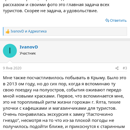
рассказом и своими фото это главная задача всех
туристов. Скорее не задача, а удовольствие.
Ответить
IvanovD
и
Адриатика
Р
е
а
IvanovD
к
I
ц
Участник
и
и
:
9 Янв 2020
#3
Мне также посчастливилось побывать в Крыму. Было это
в 2013 ом году, но до сих пор, когда я вспоминаю ту
свою поездку на полуостров, события оживают передо
мной новыми красками. Первое, что вспоминается мне,
это не торопливый ритм жизни горожан г. Ялта, тихие
улочки с кафешками и магазинчиками для туристов.
Очень понравилась экскурсия к замку “Ласточкино
гнездо”, несмотря на то что из-за плохой погоды не
получилось подойти ближе, и прикоснутся к старинным