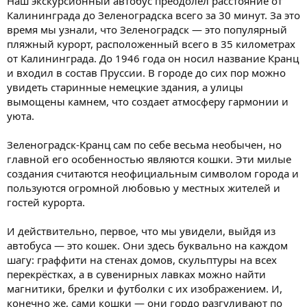
Наш экскурсионный автобус преодолел расстояние от
Калининграда до Зеленоградска всего за 30 минут. За это
время мы узнали, что Зеленоградск — это популярный
пляжный курорт, расположенный всего в 35 километрах
от Калининграда. До 1946 года он носил название Кранц
и входил в состав Пруссии. В городе до сих пор можно
увидеть старинные немецкие здания, а улицы
вымощены камнем, что создает атмосферу гармонии и
уюта.
Зеленоградск-Кранц сам по себе весьма необычен, но
главной его особенностью являются кошки. Эти милые
создания считаются неофициальным символом города и
пользуются огромной любовью у местных жителей и
гостей курорта.
И действительно, первое, что мы увидели, выйдя из
автобуса — это кошек. Они здесь буквально на каждом
шагу: граффити на стенах домов, скульптуры на всех
перекрёстках, а в сувенирных лавках можно найти
магнитики, брелки и футболки с их изображением. И,
конечно же, сами кошки — они гордо разгуливают по