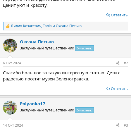
ценит уют и красоту.
Ответить
Лилия Козакевич
,
Tania
и
Оксана Петько
Р
е
а
Оксана Петько
к
ц
Заслуженный путешественник
Участник
и
и
:
6 Окт 2024
#2
Спасибо большое за такую интересную статью. Дети с
радостью посетят музеи Зеленоградска.
Ответить
Polyanka17
Заслуженный путешественник
Участник
14 Окт 2024
#3