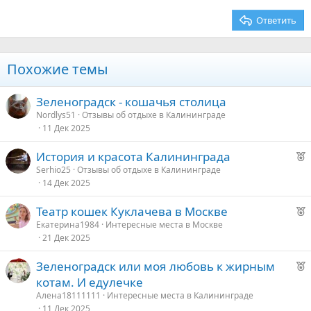
26
Trebuchet MS
Ответить
Verdana
Похожие темы
Зеленоградск - кошачья столица
Nordlys51
Отзывы об отдыхе в Калининграде
11 Дек 2025
Р
История и красота Калининграда
е
Serhio25
Отзывы об отдыхе в Калининграде
14 Дек 2025
к
о
Р
Театр кошек Куклачева в Москве
е
Екатерина1984
Интересные места в Москве
е
21 Дек 2025
к
о
д
Р
Зеленоградск или моя любовь к жирным
у
е
котам. И едулечке
е
е
к
Алена18111111
Интересные места в Калининграде
о
11 Дек 2025