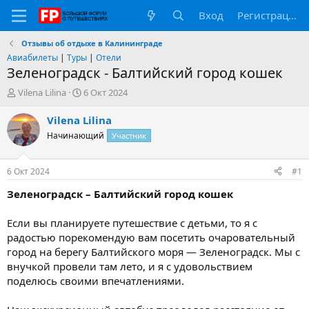
Вход
Регистрация
Отзывы об отдыхе в Калининграде
Авиабилеты
|
Туры
|
Отели
Зеленоградск - Балтийский город кошек
А
Д
Vilena Lilina
6 Окт 2024
в
а
т
т
Vilena Lilina
о
а
Начинающий
Участник
р
н
т
а
е
ч
6 Окт 2024
#1
м
а
ы
л
Зеленоградск – Балтийский город кошек
а
Если вы планируете путешествие с детьми, то я с
радостью порекомендую вам посетить очаровательный
город на берегу Балтийского моря — Зеленоградск. Мы с
внучкой провели там лето, и я с удовольствием
поделюсь своими впечатлениями.