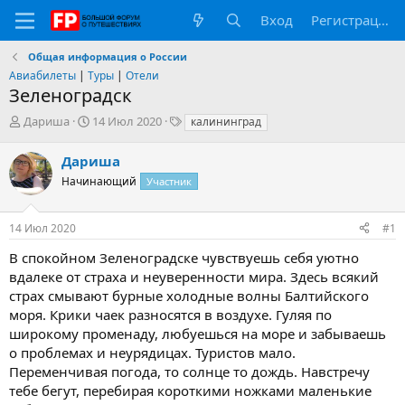
Вход
Регистрация
Общая информация о России
Авиабилеты
|
Туры
|
Отели
Зеленоградск
А
Д
Т
Дариша
14 Июл 2020
калининград
в
а
е
т
т
г
Дариша
о
а
и
Начинающий
Участник
р
н
т
а
е
ч
14 Июл 2020
#1
м
а
ы
л
В спокойном Зеленоградске чувствуешь себя уютно
а
вдалеке от страха и неуверенности мира. Здесь всякий
страх смывают бурные холодные волны Балтийского
моря. Крики чаек разносятся в воздухе. Гуляя по
широкому променаду, любуешься на море и забываешь
о проблемах и неурядицах. Туристов мало.
Переменчивая погода, то солнце то дождь. Навстречу
тебе бегут, перебирая короткими ножками маленькие