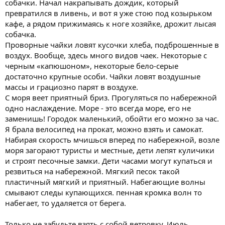
собачки. Начал накрапывать дождик, который
превратился в ливень, и вот я уже стою под козырьком
кафе, а рядом прижимаясь к ноге хозяйке, дрожит лысая
собачка.
Проворные чайки ловят кусочки хлеба, подброшенные в
воздух. Вообще, здесь много видов чаек. Некоторые с
черным «капюшоном», некоторые бело-серые
достаточно крупные особи. Чайки ловят воздушные
массы и грациозно парят в воздухе.
С моря веет приятный бриз. Прогуляться по набережной
одно наслаждение. Море - это всегда море, его не
заменишь! Городок маленький, обойти его можно за час.
Я брала велосипед на прокат, можно взять и самокат.
Набирая скорость мчишься вперед по набережной, возле
моря загорают туристы и местные, дети лепят куличики
и строят песочные замки. Дети часами могут купаться и
резвиться на набережной. Мягкий песок такой
пластичный мягкий и приятный. Набегающие волны
смывают следы купающихся. пенная кромка волн то
набегает, то удаляется от берега.
Только не забудьте взять с собой ветровку. Июль