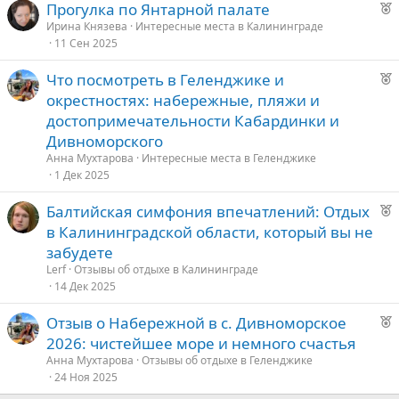
Р
Прогулка по Янтарной палате
е
Ирина Князева
Интересные места в Калининграде
е
11 Сен 2025
к
о
д
Р
Что посмотреть в Геленджике и
у
е
окрестностях: набережные, пляжи и
е
е
к
достопримечательности Кабардинки и
о
д
Дивноморского
у
Анна Мухтарова
Интересные места в Геленджике
е
е
1 Дек 2025
д
Р
Балтийская симфония впечатлений: Отдых
у
е
в Калининградской области, который вы не
е
к
забудете
о
Lerf
Отзывы об отдыхе в Калининграде
14 Дек 2025
е
Р
Отзыв о Набережной в с. Дивноморское
е
д
2026: чистейшее море и немного счастья
к
у
Анна Мухтарова
Отзывы об отдыхе в Геленджике
о
е
24 Ноя 2025