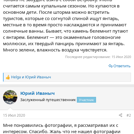
считается самым купальным сезоном. Но купаются в
основном дети. После шторма можно встретить
туристов, которые со согнутой спиной ищут янтарь,
местные в то время просто наслаждаются и принимают
солнечные ванны. Бывает, что камень белемнит путают
с янтарем. Белемнит — это окаменелые головоногие
моллюски, их твердый панцирь принимают за янтарь.
Много зелени, влажность воздуха чувствуется.
Последнее редактирование:
15 Июл 2020
Ответить
Helga
и
Юрий Иваныч
Р
е
а
Юрий Иваныч
к
ц
Заслуженный путешественник
Участник
и
и
:
15 Июл 2020
#2
Мне понравились фотографии, я рассматривал их с
интересом. Спасибо. Жаль что не нашел фотографии