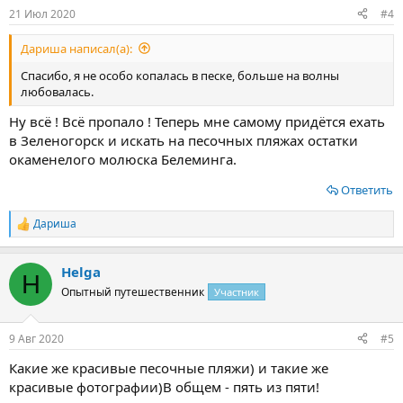
:
21 Июл 2020
#4
Дариша написал(а):
Спасибо, я не особо копалась в песке, больше на волны
любовалась.
Ну всё ! Всё пропало ! Теперь мне самому придётся ехать
в Зеленогорск и искать на песочных пляжах остатки
окаменелого молюска Белеминга.
Ответить
Дариша
Р
е
а
Helga
к
H
ц
Опытный путешественник
Участник
и
и
:
9 Авг 2020
#5
Какие же красивые песочные пляжи) и такие же
красивые фотографии)В общем - пять из пяти!