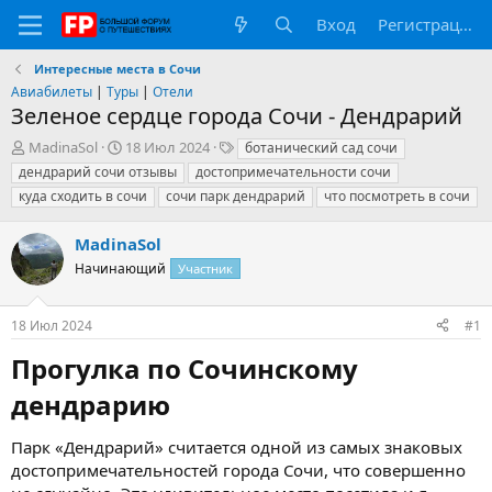
Вход
Регистрация
Интересные места в Сочи
Авиабилеты
|
Туры
|
Отели
Зеленое сердце города Сочи - Дендрарий
А
Д
Т
MadinaSol
18 Июл 2024
ботанический сад сочи
в
а
е
дендрарий сочи отзывы
достопримечательности сочи
т
т
г
куда сходить в сочи
сочи парк дендрарий
что посмотреть в сочи
о
а
и
р
н
MadinaSol
т
а
е
ч
Начинающий
Участник
м
а
ы
л
а
18 Июл 2024
#1
Прогулка по Сочинскому
дендрарию​
Парк «Дендрарий» считается одной из самых знаковых
достопримечательностей города Сочи, что совершенно