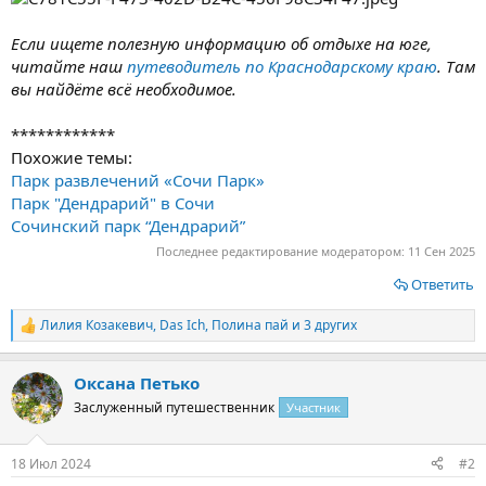
Если ищете полезную информацию об отдыхе на юге,
читайте наш
путеводитель по Краснодарскому краю
. Там
вы найдёте всё необходимое.
************
Похожие темы:
Парк развлечений «Сочи Парк»
Парк "Дендрарий" в Сочи
Сочинский парк “Дендрарий”
Последнее редактирование модератором:
11 Сен 2025
Ответить
Лилия Козакевич
,
Das Ich
,
Полина пай
и 3 других
Р
е
а
Оксана Петько
к
ц
Заслуженный путешественник
Участник
и
и
:
18 Июл 2024
#2