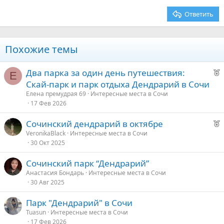
26
Trebuchet MS
Ответить
Verdana
Похожие темы
Р
Два парка за один день путешествия:
Е
е
Скай-парк и парк отдыха Дендрарий в Сочи
к
Елена премудрая 69
Интересные места в Сочи
о
17 Фев 2026
Р
Сочинский дендрарий в октябре
е
е
VeronikaBlack
Интересные места в Сочи
30 Окт 2025
к
д
о
у
Сочинский парк “Дендрарий”
е
Анастасия Бондарь
Интересные места в Сочи
е
30 Авг 2025
д
Парк "Дендрарий" в Сочи
у
Tuasun
Интересные места в Сочи
е
17 Фев 2026