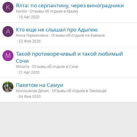
Ялта: по серпантину, через виноградники
K
д
Karela
Отзывы об отдыхе в Крыму
10 Авг 2020
у
е
Кто еще не слышал про Адыгею
А
Анна Германовна
Отзывы об отдыхе на Кавказе
22 Фев 2026
Такой противоречивый и такой любимый
M
Сочи
Mmaria
Отзывы об отдыхе в Сочи
21 Авг 2020
Пакетом на Самуи
Коношанов Денис
Отзывы об отдыхе в Таиланде
24 Фев 2020