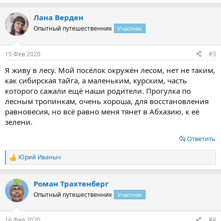
е
а
Лана Верден
к
ц
Опытный путешественник
Участник
и
и
:
15 Фев 2020
#3
Я живу в лесу. Мой посёлок окружён лесом, нет не таким,
как сибирская тайга, а маленьким, курским, часть
которого сажали ещё наши родители. Прогулка по
лесным тропинкам, очень хороша, для восстановления
равновесия, но всё равно меня тянет в Абхазию, к её
зелени.
Ответить
Юрий Иваныч
Р
е
а
Роман Трахтенберг
к
ц
Опытный путешественник
Участник
и
и
:
16 Фев 2020
#4