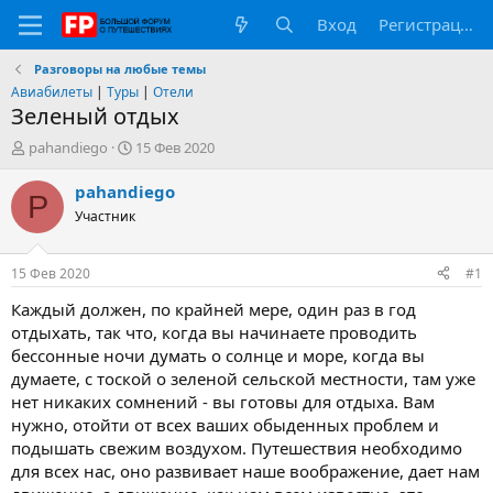
Вход
Регистрация
Разговоры на любые темы
Авиабилеты
|
Туры
|
Отели
Зеленый отдых
А
Д
pahandiego
15 Фев 2020
в
а
т
т
pahandiego
P
о
а
Участник
р
н
т
а
е
ч
15 Фев 2020
#1
м
а
ы
л
Каждый должен, по крайней мере, один раз в год
а
отдыхать, так что, когда вы начинаете проводить
бессонные ночи думать о солнце и море, когда вы
думаете, с тоской о зеленой сельской местности, там уже
нет никаких сомнений - вы готовы для отдыха. Вам
нужно, отойти от всех ваших обыденных проблем и
подышать свежим воздухом. Путешествия необходимо
для всех нас, оно развивает наше воображение, дает нам