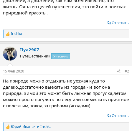
движение, а движение, как нам всем известно, это
жизнь. Одна из целей путешествия, это пойти в поисках
природной красоты.
Ответить
Irishka
Р
е
а
Ilya2907
к
ц
Путешественник
Участник
и
и
:
15 Фев 2020
#2
На природе можно отдыхать не уезжая куда то
далеко,достаточно выехать из города - и вот она
природа. Зимой это может быть лыжная прогулка,летом
можно просто погулять по лесу или совместить приятное
с полезным,поход за грибами (ягодами).
Ответить
Юрий Иваныч
и
Irishka
Р