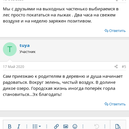
Мы с друзьями на выходных частенько выбираемся в
лес просто покататься на лыжах . Два часа на свежем
воздухе и на неделю заряжен позитивом.
Ответить
tuya
T
Участник
17 Май 2020
#5
Сам приезжаю к родителям в деревню и душа начинает
радоваться. Вокруг зелень, чистый воздух. В долине
дикое озеро. Городская жизнь иногда поперёк горла
становиться...Эх благодать!
Ответить
Нумерованный список
Жирный
Курсив
Дополнительно...
Список
Дополнительно...
Вставить ссылку
Вставить изображение
Смайлы
Дополнительно...
Отменить
Дополнительн
Предп