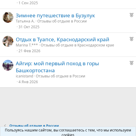
1 Сен 2025
Р
Зимнее путешествие в Бузулук
е
Татьяна А.
Отзывы об отдыхе в России
31 Окт 2025
к
о
Р
Отдых в Туапсе, Краснодарский край
е
Marina T.***
Отзывы об отдыхе в Краснодарском крае
е
21 Фев 2026
к
о
д
Р
Айгир: мой первый поход в горы
у
е
Башкортостана
е
е
к
icanistand
Отзывы об отдыхе в России
о
4 Янв 2026
д
у
е
е
д
у
е
Отзывы об отдыхе в России
Пользуясь нашим сайтом, вы соглашаетесь с тем, что мы используем
cookies