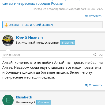
самых интересных городов России
Последнее редактирование модератором:
30 Июн 2025
Ответить
Оксана Петько
и
Юрий Иваныч
Р
е
а
Юрий Иваныч
к
ц
Заслуженный путешественник
Участник
и
и
:
10 Июн 2020
#2
Алтай, конечно кто не любит Алтай, тот просто не был на
Алтае. Недаром сюда едут отдыхать все наши правители
и большие шишки да богатые пышки. Знают что тут
прекрасные места для отдыха.
Ответить
Elisabeth
E
Начинающий
Участник