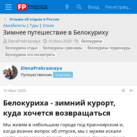
Вход
Регистрация
Отзывы об отдыхе в России
Авиабилеты
|
Туры
|
Отели
Зимнее путешествие в Белокуриху
А
Д
Т
ElenaPrekrasnaya
10 Июн 2020
белокуриха
в
а
е
белокуриха отдых
белокуриха сувениры
белокуриха терренкуры
т
т
г
белокуриха что посмотреть
о
а
и
р
н
ElenaPrekrasnaya
т
а
е
ч
Путешественник
Участник
м
а
ы
л
а
10 Июн 2020
#1
Белокуриха - зимний курорт,
куда хочется возвращаться​
Мы живем в небольшом городе под Красноярском и,
когда возник вопрос об отпуске, мы с мужем искали