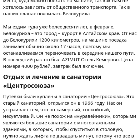
место, куда можно поехать на машине, так как нам не
хотелось зависеть от общественного транспорта. Так в
наших планах появилась Белокуриха.
Мы ездим туда уже более десяти лет, в феврале.
Белокуриха – это город – курорт в Алтайском крае. От нас
до Белокурихи 1200 километров, на машине поездка
занимает обычно около 17 часов, поэтому мы
останавливаемся переночевать в середине нашего пути.
В последний раз это был AZIMUT Отель Кемерово. Цена
номера 4000 рублей, завтрак был включен.
Отдых и лечение в санатории
«Центросоюза»​
Путевки были куплены в санаторий «Центросоюза». Это
старый санаторий, открылся он в 1966 году. Нас он
устраивает тем, что он камерный, спокойный,
несуетливый. Он не похож на «муравейники», которыми
являются большие санатории с многоэтажными
зданиями, в которых, чтобы спуститься в столовую,
нужно ждать лифта по двадцать минут, потому что все в