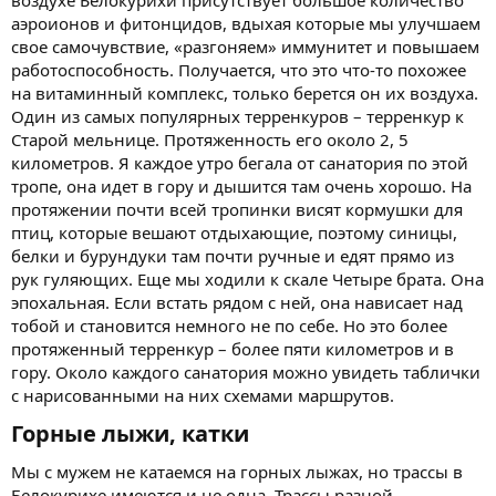
аэроионов и фитонцидов, вдыхая которые мы улучшаем
свое самочувствие, «разгоняем» иммунитет и повышаем
работоспособность. Получается, что это что-то похожее
на витаминный комплекс, только берется он их воздуха.
Один из самых популярных терренкуров – терренкур к
Старой мельнице. Протяженность его около 2, 5
километров. Я каждое утро бегала от санатория по этой
тропе, она идет в гору и дышится там очень хорошо. На
протяжении почти всей тропинки висят кормушки для
птиц, которые вешают отдыхающие, поэтому синицы,
белки и бурундуки там почти ручные и едят прямо из
рук гуляющих. Еще мы ходили к скале Четыре брата. Она
эпохальная. Если встать рядом с ней, она нависает над
тобой и становится немного не по себе. Но это более
протяженный терренкур – более пяти километров и в
гору. Около каждого санатория можно увидеть таблички
с нарисованными на них схемами маршрутов.
Горные лыжи, катки​
Мы с мужем не катаемся на горных лыжах, но трассы в
Белокурихе имеются и не одна. Трассы разной