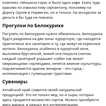
комплекс «Мишина гора» и было одно кафе. Ехать туда
красиво по извилистому серпантину, похожему на
Дорогу Орлов в Норвегии, но и только. На экскурсию за
деньги я бы туда не поехала.
Прогулки по Белокурихе​
Погулять по Белокурихе нужно обязательно. Белокуриха
будто разделена на две зоны: курортную, где находятся
практически все санатории и ту, где живут ее коренные
жители. Белокуриха, особенно в курортной зоне,
выложена брусчаткой, зимой она покрыта снегом,
каждый санаторий украшает «себя» как может
сверкающими гирляндами, лепятся зимние скульптуры,
подсвечиваются здания, вечером – это город –
иллюминация с гуляющими туристами.
Сувениры​
Алтайский край славится своей натуральной
продукцией. Это не только мед, но и сыры, которых
здесь продается множество сортов. Можно приобрести
мясо марала, в разных его интерпретациях.