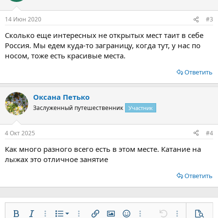
14 Июн 2020
#3
Сколько еще интересных не открытых мест таит в себе
Россия. Мы едем куда-то заграницу, когда тут, у нас по
носом, тоже есть красивые места.
Ответить
Оксана Петько
Заслуженный путешественник
Участник
4 Окт 2025
#4
Как много разного всего есть в этом месте. Катание на
лыжах это отличное занятие
Ответить
Нумерованный список
Жирный
Курсив
Дополнительно...
Список
Дополнительно...
Вставить ссылку
Вставить изображение
Смайлы
Дополнительно...
Отменить
Дополнительн
Предп