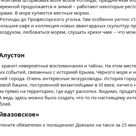
. Фонтаны штормовых волн возле Ротонды, праздничная ил
бережной продолжается и зимой – работают некоторые ресто
ирами. В море купаются местные моржи.
 Ротонды до Профессорского уголка. Там особенно уютно: 
ебольшие кафе и коллекция новых авангардных скульптур п
оздухом, любоваться морем, слушать крики чаек – что мож
Алустон​
н хранит невероятные воспоминания и тайны. На этом мест
х событий, связанных с историей Крыма, Чёрного моря и не
ей города. Очень интересные экскурсоводы. История города
овой башни, построенной византийцами в VI веке, ничего н
а прямо на территории, где идут раскопки. Видимо, продат
 ведь здесь можно было создать что-то по-настоящему инт
блей.
йвазовское»​
тените обязателен к посещению! Доехали на такси за 25 мин