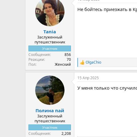
к
ц
Не бойтесь приезжать в К
и
и
:
Tania
Заслуженный
путешественник
Участник
Сообщения
856
Реакции
70
OlgaChio
Р
Пол
Женский
е
а
15 Апр 2025
к
ц
У меня только что случилс
и
и
:
Полина пай
Заслуженный
путешественник
Участник
Сообщения
2,208