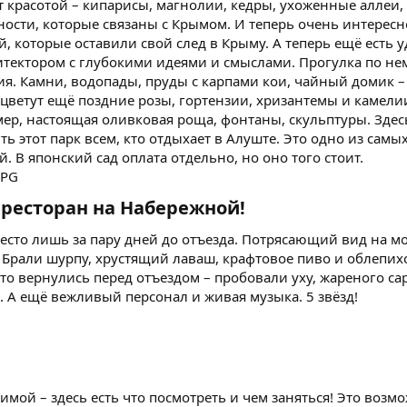
 красотой – кипарисы, магнолии, кедры, ухоженные аллеи,
ости, которые связаны с Крымом. И теперь очень интересно
, которые оставили свой след в Крыму. А теперь ещё есть
тектором с глубокими идеями и смыслами. Прогулка по нем
. Камни, водопады, пруды с карпами кои, чайный домик – 
 цветут ещё поздние розы, гортензии, хризантемы и камелии
ер, настоящая оливковая роща, фонтаны, скульптуры. Здесь
ь этот парк всем, кто отдыхает в Алуште. Это одно из самы
. В японский сад оплата отдельно, но оно того стоит.
 ресторан на Набережной!​
есто лишь за пару дней до отъезда. Потрясающий вид на м
 Брали шурпу, хрустящий лаваш, крафтовое пиво и облепихо
что вернулись перед отъездом – пробовали уху, жареного са
е. А ещё вежливый персонал и живая музыка. 5 звёзд!
зимой – здесь есть что посмотреть и чем заняться! Это возм