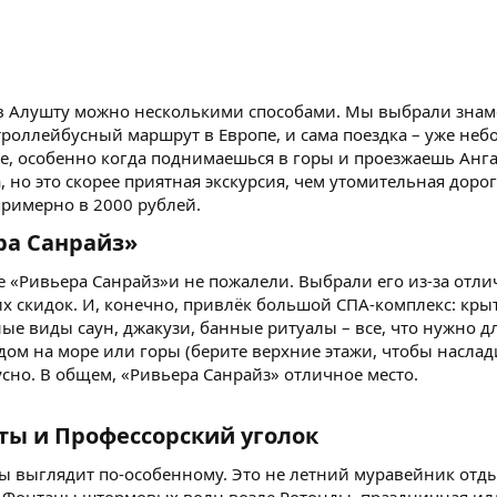
в Алушту можно несколькими способами. Мы выбрали зна
оллейбусный маршрут в Европе, и сама поездка – уже неб
, особенно когда поднимаешься в горы и проезжаешь Ангар
а, но это скорее приятная экскурсия, чем утомительная доро
примерно в 2000 рублей.
а Санрайз»​
е «Ривьера Санрайз»и не пожалели. Выбрали его из-за отл
х скидок. И, конечно, привлёк большой СПА-комплекс: кр
ные виды саун, джакузи, банные ритуалы – все, что нужно д
ом на море или горы (берите верхние этажи, чтобы наслади
сно. В общем, «Ривьера Санрайз» отличное место.
ы и Профессорский уголок​
 выглядит по-особенному. Это не летний муравейник отд