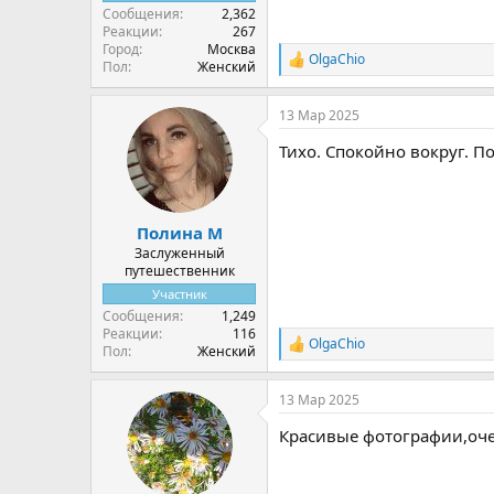
Сообщения
2,362
Реакции
267
Город
Москва
OlgaChio
Р
Пол
Женский
е
а
13 Мар 2025
к
ц
Тихо. Спокойно вокруг. По
и
и
:
Полина М
Заслуженный
путешественник
Участник
Сообщения
1,249
Реакции
116
OlgaChio
Р
Пол
Женский
е
а
13 Мар 2025
к
ц
Красивые фотографии,оче
и
и
: