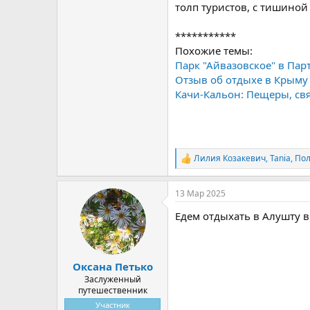
толп туристов, с тишино
***********
Похожие темы:
Парк "Айвазовское" в Пар
Отзыв об отдыхе в Крыму 
Качи-Кальон: Пещеры, св
Лилия Козакевич
,
Tania
,
По
Р
е
а
13 Мар 2025
к
ц
Едем отдыхать в Алушту в
и
и
:
Оксана Петько
Заслуженный
путешественник
Участник