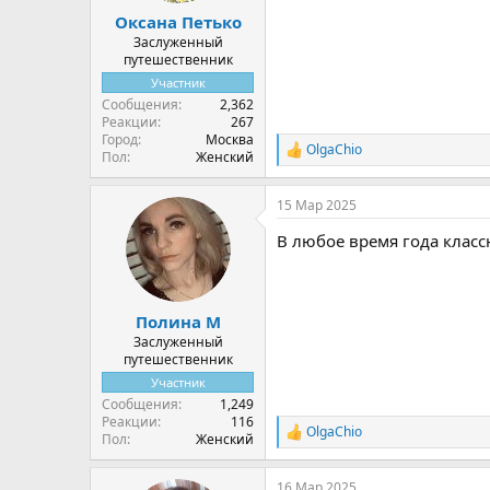
Оксана Петько
Заслуженный
путешественник
Участник
Сообщения
2,362
Реакции
267
Город
Москва
OlgaChio
Р
Пол
Женский
е
а
15 Мар 2025
к
ц
В любое время года класс
и
и
:
Полина М
Заслуженный
путешественник
Участник
Сообщения
1,249
Реакции
116
OlgaChio
Р
Пол
Женский
е
а
16 Мар 2025