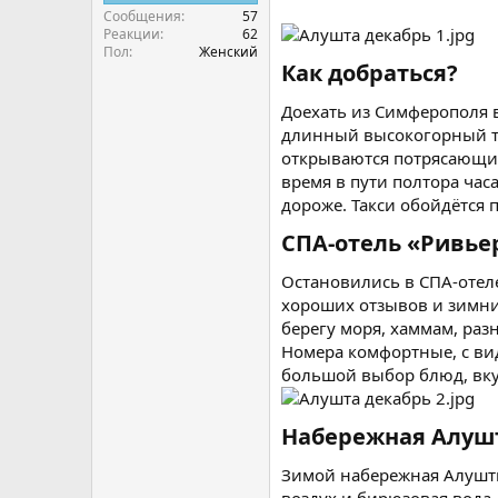
Сообщения
57
Реакции
62
Пол
Женский
Как добраться?​
Доехать из Симферополя 
длинный высокогорный тр
открываются потрясающие
время в пути полтора час
дороже. Такси обойдётся 
СПА-отель «Ривьер
Остановились в СПА-отел
хороших отзывов и зимни
берегу моря, хаммам, раз
Номера комфортные, с вид
большой выбор блюд, вку
Набережная Алушт
Зимой набережная Алушты