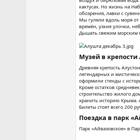
воздух и бирюзовая вода
кактусах. Но жизнь на На
обозрения, лавки с сувен
Мы гуляли вдоль моря от
времён, узкие улочки, н
Дышать свежим морским в
Музей в крепости 
Древняя крепость Алусто
легендарных и мистически
оформили стенды с истори
Кроме остатков средневек
строительство жилого дом
хранить историю Крыма. А
Билеты стоят всего 200 ру
Поездка в парк «А
Парк «Айвазовское» в Пар