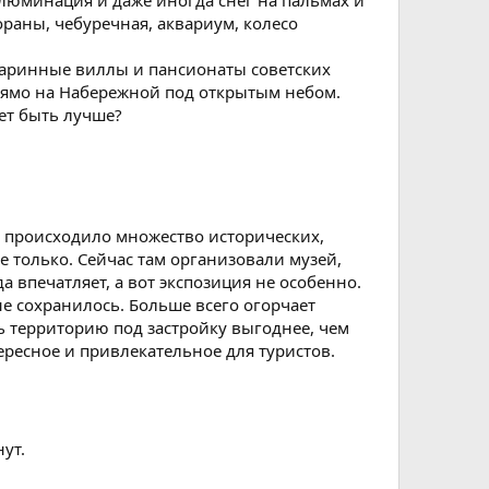
люминация и даже иногда снег на пальмах и
раны, чебуречная, аквариум, колесо
старинные виллы и пансионаты советских
рямо на Набережной под открытым небом.
ет быть лучше?
е происходило множество исторических,
 только. Сейчас там организовали музей,
 впечатляет, а вот экспозиция не особенно.
е сохранилось. Больше всего огорчает
ь территорию под застройку выгоднее, чем
ересное и привлекательное для туристов.
ут.