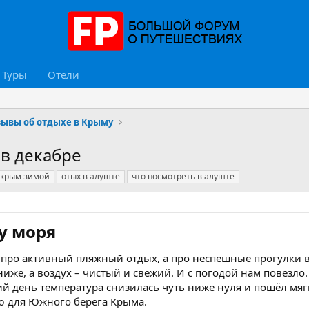
Туры
Отели
зывы об отдыхе в Крыму
 в декабре
крым зимой
отых в алуште
что посмотреть в алуште
 моря​
е про активный пляжный отдых, а про неспешные прогулки в
ниже, а воздух – чистый и свежий. И с погодой нам повезл
 день температура снизилась чуть ниже нуля и пошёл мягк
ю для Южного берега Крыма.