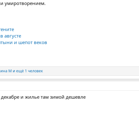
й и умиротворением.
тените
в августе
ятыни и шепот веков
лина М
и ещё 1 человек
 декабре и жилье там зимой дешевле