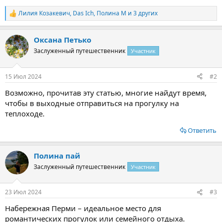
Лилия Козакевич
,
Das Ich
,
Полина М
и 3 других
Р
е
а
Оксана Петько
к
ц
Заслуженный путешественник
Участник
и
и
:
15 Июл 2024
#2
Возможно, прочитав эту статью, многие найдут время,
чтобы в выходные отправиться на прогулку на
теплоходе.
Ответить
Полина пай
Заслуженный путешественник
Участник
23 Июл 2024
#3
Набережная Перми – идеальное место для
романтических прогулок или семейного отдыха.