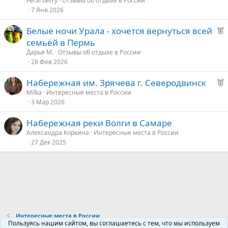
Feral berry
Отзывы об отдыхе в России
о
е
7 Янв 2026
Р
Белые ночи Урала - хочется вернуться всей
е
е
семьёй в Пермь
к
д
Дарья М.
Отзывы об отдыхе в России
о
28 Фев 2026
у
е
Р
Набережная им. Зрячева г. Северодвинск
е
е
Milka
Интересные места в России
3 Мар 2026
к
д
о
у
Набережная реки Волги в Самаре
е
Александра Коркина
Интересные места в России
е
27 Дек 2025
д
у
е
Интересные места в России
Пользуясь нашим сайтом, вы соглашаетесь с тем, что мы используем