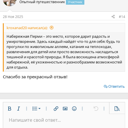
Опытный путешественник
Участник
28 Ноя 2025
#14
kroxanad20 написал(а):
Набережная Перми – это место, которое дарит радость и
умиротворение. Здесь каждый найдёт что-то для себя: будь то
прогулки по живописным аллеям, катания на теплоходах,
развлечения для детей или просто возможность насладиться
тишиной и красотой природы. Я была восхищена атмосферой
набережной, её ухоженностью и разнообразием возможностей
для отдыха.
Спасибо за прекрасный отзыв!
Ответить
Нумерованный список
Жирный
Курсив
Дополнительно...
Список
Дополнительно...
Вставить ссылку
Вставить изображение
Смайлы
Дополнительно...
Отменить
Дополнительн
Предп
Маркированный список
Напишите свой ответ...
По левому краю
9
Обычный
Сохранить черновик
Arial
Размер шрифта
Выравнивание
Цитата
Повторить
Медиа
Переключить режим работы редактора
Цвет текста
Формат параграфа
Вставить таблицу
Удалить форматирование
Шрифт
Вставить горизонтальную линию
Черновики
Зачёркнутый
Спойлер
Подчёркнутый
Код
Однострочный код
Однострочный спойлер