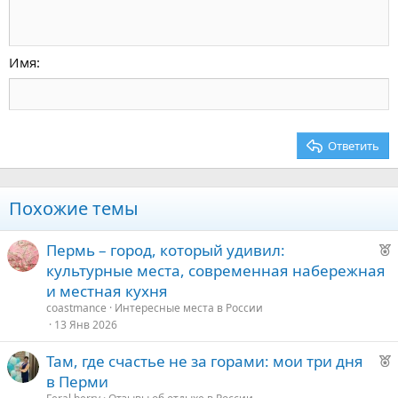
Увеличить отступ
10
Удалить черновик
По центру
Заголовок 1
Book Antiqua
Уменьшить отступ
12
Courier New
По правому краю
Заголовок 2
15
Georgia
Выравнивание текста
Имя
Заголовок 3
18
Tahoma
22
Times New Roman
26
Trebuchet MS
Ответить
Verdana
Похожие темы
Р
Пермь – город, который удивил:
е
культурные места, современная набережная
к
и местная кухня
о
coastmance
Интересные места в России
13 Янв 2026
е
Р
Там, где счастье не за горами: мои три дня
е
д
в Перми
к
у