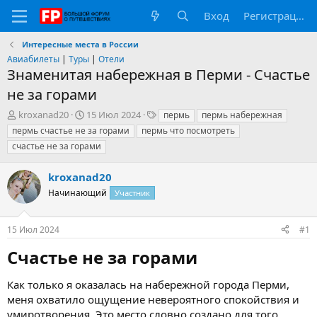
Вход
Регистрация
Интересные места в России
Авиабилеты
|
Туры
|
Отели
Знаменитая набережная в Перми - Счастье
не за горами
А
Д
Т
kroxanad20
15 Июл 2024
пермь
пермь набережная
в
а
е
пермь счастье не за горами
пермь что посмотреть
т
т
г
счастье не за горами
о
а
и
р
н
kroxanad20
т
а
е
ч
Начинающий
Участник
м
а
ы
л
а
15 Июл 2024
#1
Счастье не за горами​
Как только я оказалась на набережной города Перми,
меня охватило ощущение невероятного спокойствия и
умиротворения. Это место словно создано для того,