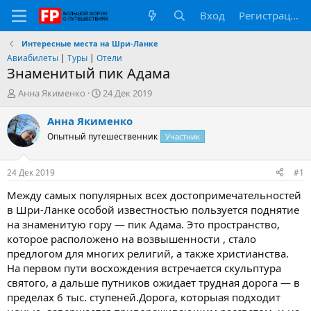
Вход
Регистрация
Интересные места на Шри-Ланке
Авиабилеты
|
Туры
|
Отели
Знаменитый пик Адама
А
Д
Анна Якименко
24 Дек 2019
в
а
т
т
Анна Якименко
о
а
Опытный путешественник
Участник
р
н
т
а
е
ч
24 Дек 2019
#1
м
а
ы
л
Между самых популярных всех достопримечательностей
а
в Шри-Ланке особой известностью пользуется поднятие
на знаменитую гору — пик Адама. Это пространство,
которое расположено на возвышенности , стало
предлогом для многих религий, а также христианства.
На первом пути восхождения встречается скульптура
святого, а дальше путников ожидает трудная дорога — в
пределах 6 тыс. ступеней.Дорога, которыая подходит