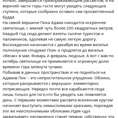
ночью, завершается привораживающим рассветом, и на
верхней части горы гости могут увидеть следующие
ступени, которые сообразно оставил сам просветлённый
Будда.
На самой вершине Пика Адама находится искреннее
святилище, с землей чуть более 200 квадратных метров.
Каждый год сюда делают взлеты тысячи туристов и
паломников, одолевая не самую легкую дорогу.
Восхождения начинаются с декабря во время веселья
полнолуния «Ундувап Поя» и продлятся до веселья
«Весак» в мае. Январь и февраль людные. А вот с мая по
октябрь святилище не применяется и огромную долю
времени гора затянута тучами.
Побывав в данных пространствах и не подняться на
Адамов Пик – это непростительное упущение. Облики,
которые раскрываются с верхушки- элементарно
потрясающие. Нередко почти все карабкаются сюда
лишь только для того,что бы увидеть как появляется
день. С первыми моментами рассвета вселенная кругом
начинает выступать немыслимыми красками, порождая
эти же неисполнимыми обликами.Идея «дух
захватывает» несомненно станет первое, собственно что