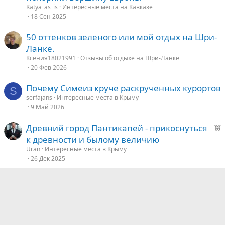
д
Katya_as_is
Интересные места на Кавказе
18 Сен 2025
у
е
50 оттенков зеленого или мой отдых на Шри-
Ланке.
Ксения18021991
Отзывы об отдыхе на Шри-Ланке
20 Фев 2026
Почему Симеиз круче раскрученных курортов
S
serfajans
Интересные места в Крыму
9 Май 2026
Р
Древний город Пантикапей - прикоснуться
е
к древности и былому величию
к
Uran
Интересные места в Крыму
о
26 Дек 2025
е
д
у
е