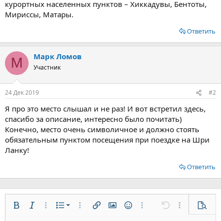
курортных населенных пунктов – Хиккадувы, Бентоты,
Мириссы, Матары.
Ответить
Марк Ломов
М
Участник
24 Дек 2019
#2
Я про это место слышал и не раз! И вот встретил здесь,
спасибо за описание, интересно было почитать)
Конечно, место очень символичное и должно стоять
обязательным пунктом посещения при поездке на Шри
Ланку!
Ответить
Нумерованный список
Жирный
Курсив
Дополнительно...
Список
Дополнительно...
Вставить ссылку
Вставить изображение
Смайлы
Дополнительно...
Отменить
Дополнительн
Предп