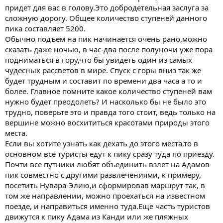
придет для вас в голову.Это добродетельная заслуга за
сложную дорогу. Общее количество ступеней данного
пика составляет 5200.
Обычно подъем на пик начинается очень рано,можно
сказать даже ночью, в час-два после полуночи уже пора
подниматься в гору,что бы увидеть один из самых
чудесных рассветов в мире. Спуск с горы вниз так же
будет трудным и составит по времени два часа а то и
более. Главное помните какое количество ступеней вам
нужно будет преодолеть? И насколько бы не было это
трудно, поверьте это и правда того стоит, ведь только на
вершине можно восхититься красотами природы этого
места.
Если вы хотите узнать как дехать до этого места,то в
основном все туристы едут к пику сразу туда по приезду.
Почти все путники любят объединить взлет на Адамов
пик совместно с другими развлечениями, к примеру,
посетить Нувара-Элию,и сформировав маршрут так, в
том же направлении, можно проехаться на известном
поезде, и направиться именно туда.Еще часть туристов
движутся к пику Адама из Канди или же пляжных