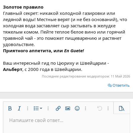
Золотое правило
Главный секрет: никакой холодной газировки или
ледяной воды! Местные верят (и не без оснований), что
холодная вода заставляет сыр застывать в желудке
тяжелым комом. Пейте теплое белое вино или горячий
травяной чай - это поможет пищеварению и растянет
удовольствие.
Приятного аппетита, или
En Guete!
Ваш интересный гид по Цюриху и Швейцарии -
Альберт
, с 2000 года в Швейцарии.
Последнее редактирование модератором:
11 Май 2026
Ответить
Нумерованный список
Жирный
Курсив
Дополнительно...
Список
Дополнительно...
Вставить ссылку
Вставить изображение
Смайлы
Дополнительно...
Отменить
Дополнительн
Предп
Маркированный список
Напишите свой ответ...
По левому краю
9
Обычный
Сохранить черновик
Arial
Размер шрифта
Выравнивание
Цитата
Повторить
Медиа
Переключить режим работы редактора
Цвет текста
Формат параграфа
Вставить таблицу
Удалить форматирование
Шрифт
Вставить горизонтальную линию
Черновики
Зачёркнутый
Спойлер
Подчёркнутый
Код
Однострочный код
Однострочный спойлер
Увеличить отступ
10
Удалить черновик
По центру
Заголовок 1
Book Antiqua