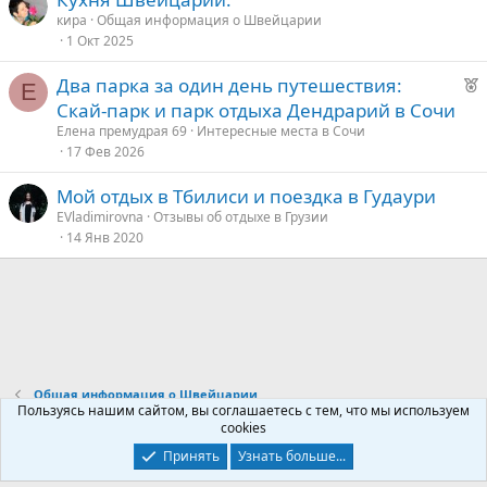
кира
Общая информация о Швейцарии
е
1 Окт 2025
д
Р
Два парка за один день путешествия:
Е
у
е
Скай-парк и парк отдыха Дендрарий в Сочи
е
к
Елена премудрая 69
Интересные места в Сочи
о
17 Фев 2026
Мой отдых в Тбилиси и поездка в Гудаури
е
EVladimirovna
Отзывы об отдыхе в Грузии
14 Янв 2020
д
у
е
Общая информация о Швейцарии
Пользуясь нашим сайтом, вы соглашаетесь с тем, что мы используем
cookies
Контакты
Условия и правила
Политика конфиденциальности
Принять
Узнать больше...
Помощь
Главная
R
S