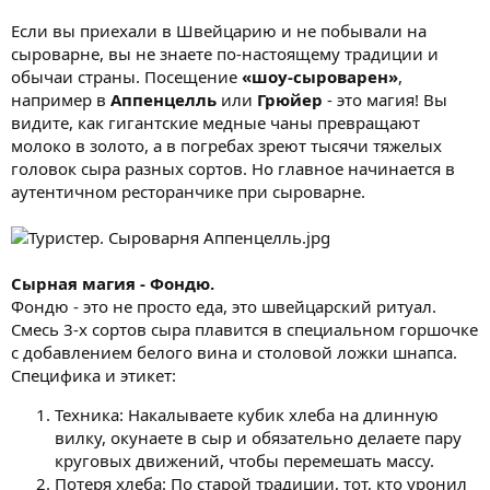
Если вы приехали в Швейцарию и не побывали на
сыроварне, вы не знаете по-настоящему традиции и
обычаи страны. Посещение
«шоу-сыроварен»
,
например в
Аппенцелль
или
Грюйер
- это магия! Вы
видите, как гигантские медные чаны превращают
молоко в золото, а в погребах зреют тысячи тяжелых
головок сыра разных сортов. Но главное начинается в
аутентичном ресторанчике при сыроварне.
Сырная магия - Фондю.
Фондю - это не просто еда, это швейцарский ритуал.
Смесь 3-х сортов сыра плавится в специальном горшочке
с добавлением белого вина и столовой ложки шнапса.
Специфика и этикет:
Техника: Накалываете кубик хлеба на длинную
вилку, окунаете в сыр и обязательно делаете пару
круговых движений, чтобы перемешать массу.
Потеря хлеба: По старой традиции, тот, кто уронил