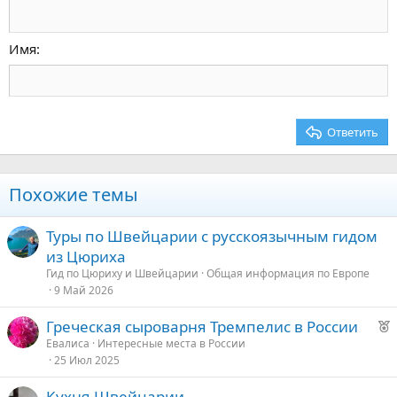
Уменьшить отступ
12
Courier New
По правому краю
Заголовок 2
15
Georgia
Выравнивание текста
Имя
Заголовок 3
18
Tahoma
22
Times New Roman
26
Trebuchet MS
Ответить
Verdana
Похожие темы
Туры по Швейцарии с русскоязычным гидом
из Цюриха
Гид по Цюриху и Швейцарии
Общая информация по Европе
9 Май 2026
Р
Греческая сыроварня Тремпелис в России
е
Евалиса
Интересные места в России
25 Июл 2025
к
о
Кухня Швейцарии.