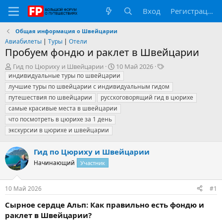
Вход
Регистрация
Общая информация о Швейцарии
Авиабилеты
|
Туры
|
Отели
Пробуем фондю и раклет в Швейцарии
А
Д
Т
Гид по Цюриху и Швейцарии
10 Май 2026
в
а
е
индивидуальные туры по швейцарии
т
т
г
лучшие туры по швейцарии с индивидуальным гидом
о
а
и
путешествия по швейцарии
русскоговорящий гид в цюрихе
р
н
самые красивые места в швейцарии
т
а
что посмотреть в цюрихе за 1 день
е
ч
м
а
экскурсии в цюрихе и швейцарии
ы
л
а
Гид по Цюриху и Швейцарии
Начинающий
Участник
10 Май 2026
#1
Сырное сердце Альп: Как правильно есть фондю и
раклет в Швейцарии?