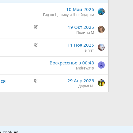
10 Май 2026
Гид по Цюриху и Швейцарии
Р
19 Окт 2025
е
Полина М
к
Р
11 Ноя 2025
о
е
elnrrr
м
к
е
Воскресенье в 00:48
о
н
A
andrews19
м
д
е
у
Р
ься
29 Апр 2026
н
е
е
Дарья М.
д
м
к
у
ы
о
е
й
м
м
е
ы
н
й
д
у
 cookies