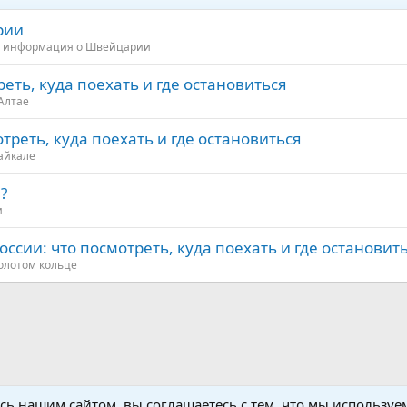
рии
 информация о Швейцарии
еть, куда поехать и где остановиться
Алтае
треть, куда поехать и где остановиться
айкале
?
и
ссии: что посмотреть, куда поехать и где остановит
олотом кольце
Общая информация о Швейцарии
сь нашим сайтом, вы соглашаетесь с тем, что мы используем