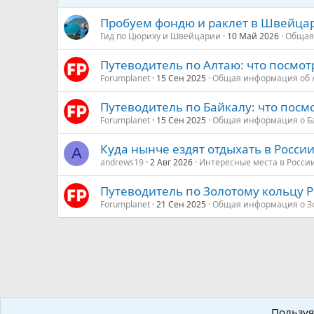
Пробуем фондю и раклет в Швейца
Гид по Цюриху и Швейцарии
10 Май 2026
Общая
Путеводитель по Алтаю: что посмотр
Forumplanet
15 Сен 2025
Общая информация об 
Путеводитель по Байкалу: что посмо
Forumplanet
15 Сен 2025
Общая информация о Б
Куда нынче ездят отдыхать в России
A
andrews19
2 Авг 2026
Интересные места в Росси
Путеводитель по Золотому кольцу Ро
Forumplanet
21 Сен 2025
Общая информация о З
Континенты и направления мира
Европа
Швейцария
Пользуя